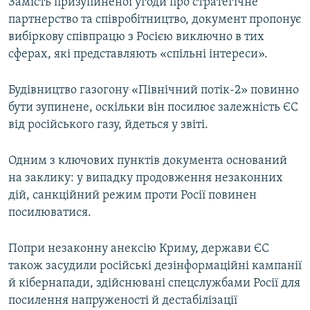
Замість призупиненої угоди про стратегічне
партнерство та співробітництво, документ пропонує
вибіркову співпрацю з Росією виключно в тих
сферах, які представляють «спільні інтереси».
Будівництво газогону «Північний потік-2» повинно
бути зупинене, оскільки він посилює залежність ЄС
від російського газу, йдеться у звіті.
Одним з ключових пунктів документа оснований
на заклику: у випадку продовження незаконних
дій, санкційний режим проти Росії повинен
посилюватися.
Попри незаконну анексію Криму, держави ЄС
також засудили російські дезінформаційні кампанії
й кібернапади, здійснювані спецслужбами Росії для
посилення напруженості й дестабілізації