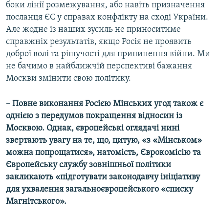
боки лінії розмежування, або навіть призначення
посланця ЄС у справах конфлікту на сході України.
Але жодне із наших зусиль не приноситиме
справжніх результатів, якщо Росія не проявить
доброї волі та рішучості для припинення війни. Ми
не бачимо в найближчій перспективі бажання
Москви змінити свою політику.
– Повне виконання Росією Мінських угод також є
однією з передумов покращення відносин із
Москвою. Однак, європейські оглядачі нині
звертають увагу на те, що, цитую, «з «Мінськом»
можна попрощатися», натомість, Єврокомісію та
Європейську службу зовнішньої політики
закликають «підготувати законодавчу ініціативу
для ухвалення загальноєвропейського «списку
Магнітського».