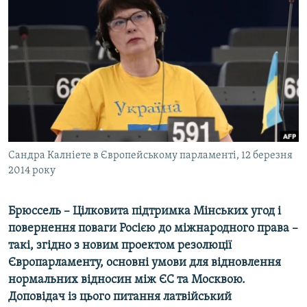
МУЛЬТИМЕДІА
ФОТО
СПЕЦПРОЄКТИ
ПОДКАСТИ
КРИМ РЕАЛІЇ
РУС
Сандра Калніете в Європейському парламенті, 12 березня
УКР
2014 року
КТАТ
Брюссель – Цілковита підтримка Мінських угод і
ДОЛУЧАЙСЯ!
повернення поваги Росією до міжнародного права –
такі, згідно з новим проектом резолюції
Європарламенту, основні умови для відновлення
нормальних відносин між ЄС та Москвою.
Доповідач із цього питання латвійський