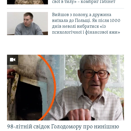
свої в тилу» – комбриг Габінет
Вийшов з полону, а дружина
виїхала до Польщі. Як після 1000
днів неволі вибратися «із
психологічної і фінансової ями»
98-літній свідок Голодомору про нинішню