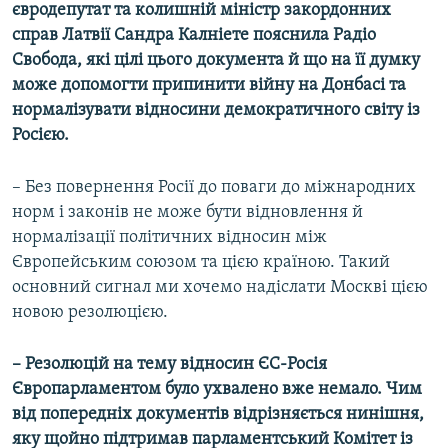
євродепутат та колишній міністр закордонних
Усі сайти RFE/RL
справ Латвії Сандра Калніете пояснила Радіо
Свобода, які цілі цього документа й що на її думку
може допомогти припинити війну на Донбасі та
нормалізувати відносини демократичного світу із
Росією.
– Без повернення Росії до поваги до міжнародних
норм і законів не може бути відновлення й
нормалізації політичних відносин між
Європейським союзом та цією країною. Такий
основний сигнал ми хочемо надіслати Москві цією
новою резолюцією.
– Резолюцій на тему відносин ЄС-Росія
Європарламентом було ухвалено вже немало. Чим
від попередніх документів відрізняється нинішня,
яку щойно підтримав парламентський Комітет із