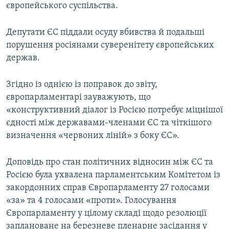
європейського суспільства.
Депутати ЄС піддали осуду вбивства й подальші
порушення росіянами суверенітету європейських
держав.
Згідно із однією із поправок до звіту,
європарламентарі зауважують, що
«конструктивний діалог із Росією потребує міцнішої
єдності між державами-членами ЄС та чіткішого
визначення «червоних ліній» з боку ЄС».
Доповідь про стан політичних відносин між ЄС та
Росією була ухвалена парламентським Комітетом із
закордонних справ Європарламенту 27 голосами
«за» та 4 голосами «проти». Голосування
Європарламенту у цілому складі щодо резолюції
заплановане на березневе пленарне засідання у