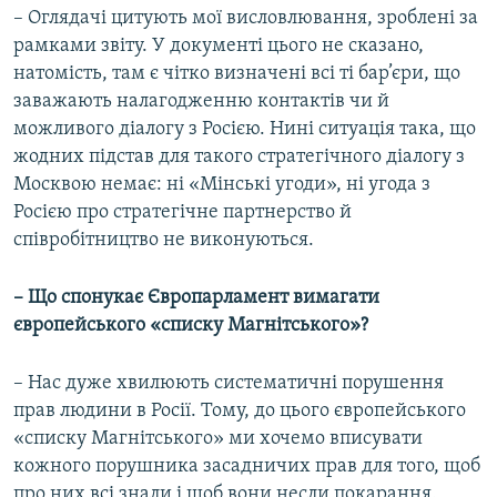
– Оглядачі цитують мої висловлювання, зроблені за
рамками звіту. У документі цього не сказано,
натомість, там є чітко визначені всі ті бар’єри, що
заважають налагодженню контактів чи й
можливого діалогу з Росією. Нині ситуація така, що
жодних підстав для такого стратегічного діалогу з
Москвою немає: ні «Мінські угоди», ні угода з
Росією про стратегічне партнерство й
співробітництво не виконуються.
– Що спонукає Європарламент вимагати
європейського «списку Магнітського»?
– Нас дуже хвилюють систематичні порушення
прав людини в Росії. Тому, до цього європейського
«списку Магнітського» ми хочемо вписувати
кожного порушника засадничих прав для того, щоб
про них всі знали і щоб вони несли покарання.