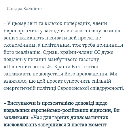
Сандра Калніете
– У цьому звіті та кількох попередніх, члени
Європарламенту засвідчили свою спільну позицію:
вони закликають називати цей проект не
економічним, а політичним, тож треба припинити
його реалізацію. Однак, країни-члени ЄС дуже
поділені у питанні майбутнього газогону
«Північний потік-2». Країни Балтії чітко
закликають не допустити його прокладення. Ми
вважаємо, що цей проект суперечить спільній
енергетичній політиці Європейської співдружності.
– Виступаючи із презентацією доповіді щодо
подальших європейсько-російських відносин, Ви
закликали: «Час для гарних дипломатичних
висловлювань завершився й настав момент