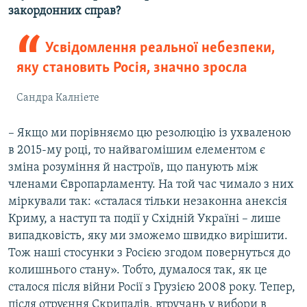
закордонних справ?
Усвідомлення реальної небезпеки,
яку становить Росія, значно зросла
Сандра Калніете
– Якщо ми порівняємо цю резолюцію із ухваленою
в 2015-му році, то найвагомішим елементом є
зміна розуміння й настроїв, що панують між
членами Європарламенту. На той час чимало з них
міркували так: «сталася тільки незаконна анексія
Криму, а наступ та події у Східній Україні – лише
випадковість, яку ми зможемо швидко вирішити.
Тож наші стосунки з Росією згодом повернуться до
колишнього стану». Тобто, думалося так, як це
сталося після війни Росії з Грузією 2008 року. Тепер,
після отруєння Скрипалів, втручань у вибори в