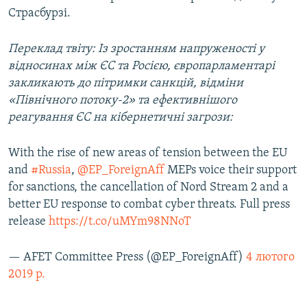
Страсбурзі.
Переклад твіту: Із зростанням напруженості у
відносинах між ЄС та Росією, європарламентарі
закликають до пітримки санкцій, відміни
«Північного потоку-2» та ефективнішого
реагування ЄС на кібернетичні загрози:
With the rise of new areas of tension between the EU
and
#Russia
,
@EP_ForeignAff
MEPs voice their support
for sanctions, the cancellation of Nord Stream 2 and a
better EU response to combat cyber threats. Full press
release
https://t.co/uMYm98NNoT
— AFET Committee Press (@EP_ForeignAff)
4 лютого
2019 р.