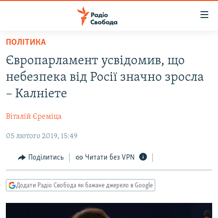
Доступність
посилання
Перейти
ПОЛІТИКА
до
РАДІО СВОБОДА – 70 РОКІВ
Європарламент усвідомив, що
основного
ВСЕ ЗА ДОБУ
матеріалу
небезпека від Росії значно зросла
СТАТТІ
Перейти
– Калніете
до
ВІЙНА
ПОЛІТИКА
основної
Віталій Єреміца
РОСІЙСЬКА «ФІЛЬТРАЦІЯ»
ЕКОНОМІКА
навігації
Перейти
05 лютого 2019, 15:49
ДОНБАС.РЕАЛІЇ
СУСПІЛЬСТВО
до
КРИМ.РЕАЛІЇ
КУЛЬТУРА
Поділитись
Читати без VPN
пошуку
ТИ ЯК?
СПОРТ
Додати Радіо Свобода як бажане джерело в Google
СХЕМИ
УКРАЇНА
КИТАЙ.ВИКЛИКИ
СВІТ