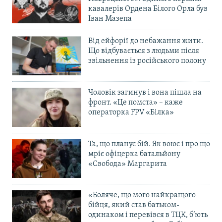
кавалерів Ордена Білого Орла був
Іван Мазепа
Від ейфорії до небажання жити.
Що відбувається з людьми після
звільнення із російського полону
Чоловік загинув і вона пішла на
фронт. «Це помста» – каже
операторка FPV «Білка»
Та, що планує бій. Як воює і про що
мріє офіцерка батальйону
«Свобода» Маргарита
«Боляче, що мого найкращого
бійця, який став батьком-
одинаком і перевівся в ТЦК, б’ють