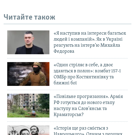
Читайте також
«Я наступив на інтереси багатьох
людей і компаній». Як в Україні
реагують на інтерв’ю Михайла
Федорова
«Один стріляє в себе, а двоє
здаються в полон»: комбат 157-ї
ОМБр про Костянтинівку та
ближні бої
«Повільне прогризання». Армія
РФ готується до нового етапу
наступу на Слов’янськ та
Краматорськ?
«Історія ще раз сміється з
Навроцького». Одним з перших