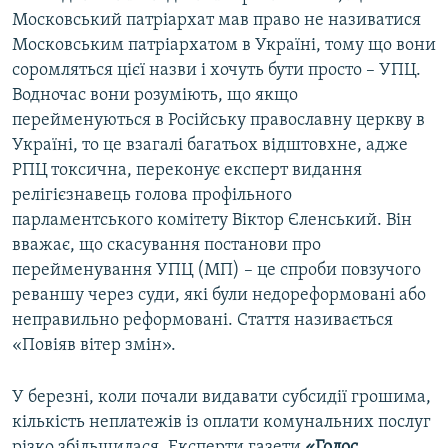
Московський патріархат мав право не називатися
Московським патріархатом в Україні, тому що вони
соромляться цієї назви і хочуть бути просто – УПЦ.
Водночас вони розуміють, що якщо
перейменуються в Російську православну церкву в
Україні, то це взагалі багатьох відштовхне, адже
РПЦ токсична, переконує експерт видання
релігієзнавець голова профільного
парламентського комітету Віктор Єленський. Він
вважає, що скасування постанови про
перейменування УПЦ (МП) – це спроби повзучого
реваншу через суди, які були недореформовані або
неправильно реформовані. Стаття називається
«Повіяв вітер змін».
У березні, коли почали видавати субсидії грошима,
кількість неплатежів із оплати комунальних послуг
різко збільшилася. Експерти газети
«Голос