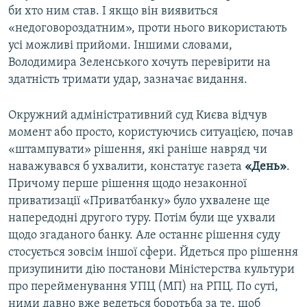
би хто ним став. І якщо він виявиться
«недоговороздатним», проти нього використають
усі можливі прийоми. Іншими словами,
Володимира Зеленського хочуть перевірити на
здатність тримати удар, зазначає видання.
Окружний адміністративний суд Києва відчув
момент або просто, користуючись ситуацією, почав
«штампувати» рішення, які раніше навряд чи
наважувався б ухвалити, констатує газета
«День»
.
Причому перше рішення щодо незаконної
приватизації «Приватбанку» було ухвалене ще
напередодні другого туру. Потім були ще ухвали
щодо згаданого банку. Але останнє рішення суду
стосується зовсім іншої сфери. Йдеться про рішення
призупинити дію постанови Міністерства культури
про перейменування УПЦ (МП) на РПЦ. По суті,
ними давно вже ведеться боротьба за те, щоб