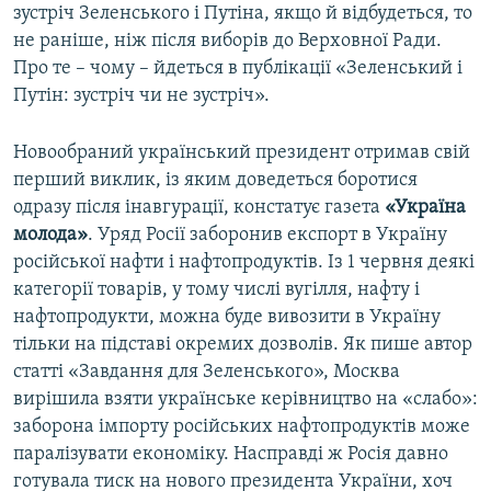
зустріч Зеленського і Путіна, якщо й відбудеться, то
не раніше, ніж після виборів до Верховної Ради.
Про те – чому – йдеться в публікації «Зеленський і
Путін: зустріч чи не зустріч».
Новообраний український президент отримав свій
перший виклик, із яким доведеться боротися
одразу після інавгурації, констатує газета
«Україна
молода»
. Уряд Росії заборонив експорт в Україну
російської нафти і нафтопродуктів. Із 1 червня деякі
категорії товарів, у тому числі вугілля, нафту і
нафтопродукти, можна буде вивозити в Україну
тільки на підставі окремих дозволів. Як пише автор
статті «Завдання для Зеленського», Москва
вирішила взяти українське керівництво на «слабо»:
заборона імпорту російських нафтопродуктів може
паралізувати економіку. Насправді ж Росія давно
готувала тиск на нового президента України, хоч