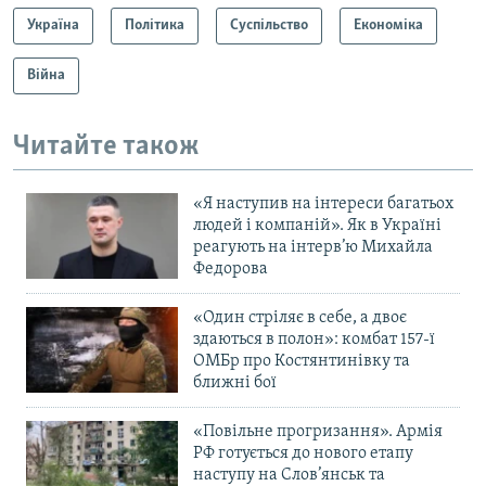
Україна
Політика
Суспільство
Економіка
Війна
Читайте також
«Я наступив на інтереси багатьох
людей і компаній». Як в Україні
реагують на інтерв’ю Михайла
Федорова
«Один стріляє в себе, а двоє
здаються в полон»: комбат 157-ї
ОМБр про Костянтинівку та
ближні бої
«Повільне прогризання». Армія
РФ готується до нового етапу
наступу на Слов’янськ та