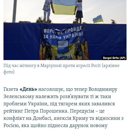
КИТАЙ.ВИКЛИКИ
МУЛЬТИМЕДІА
ФОТО
СПЕЦПРОЄКТИ
ПОДКАСТИ
КРИМ РЕАЛІЇ
Під час мітингу в Маріуполі проти агресії Росії (архівне
РУС
фото)
УКР
Газета
«День»
наголошує, що тепер Володимиру
КТАТ
Зеленському належить розв’язувати ті ж таки
проблеми України, під тягарем яких завалився
ДОЛУЧАЙСЯ!
рейтинг Петра Порошенка. Передусім – це
конфлікт на Донбасі, анексія Криму та відносини з
Росією, яка щойно піднесла дарунок новому