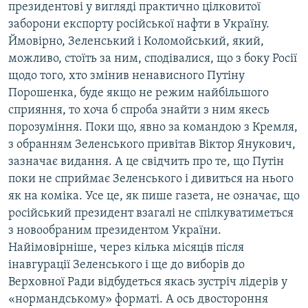
президентові у вигляді практично цілковитої
заборони експорту російської нафти в Україну.
Усі сайти RFE/RL
Ймовірно, Зеленський і Коломойський, який,
можливо, стоїть за ним, сподівалися, що з боку Росії
щодо того, хто змінив ненависного Путіну
Порошенка, буде якщо не режим найбільшого
сприяння, то хоча б спроба знайти з ним якесь
порозуміння. Поки що, явно за командою з Кремля,
з обранням Зеленського привітав Віктор Янукович,
зазначає видання. А це свідчить про те, що Путін
поки не сприймає Зеленського і дивиться на нього
як на коміка. Усе це, як пише газета, не означає, що
російський президент взагалі не спілкуватиметься
з новообраним президентом України.
Найімовірніше, через кілька місяців після
інавгурації Зеленського і ще до виборів до
Верховної Ради відбудеться якась зустріч лідерів у
«нормандському» форматі. А ось двостороння