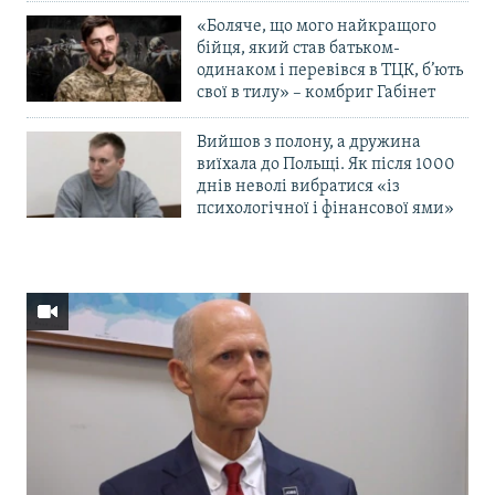
«Боляче, що мого найкращого
бійця, який став батьком-
одинаком і перевівся в ТЦК, б’ють
свої в тилу» – комбриг Габінет
Вийшов з полону, а дружина
виїхала до Польщі. Як після 1000
днів неволі вибратися «із
психологічної і фінансової ями»