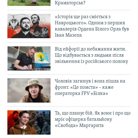
Краматорськ?
«Історія ще раз сміється з
Навроцького». Одним з перших
кавалерів Ордена Білого Орла був
Іван Мазепа
Від ейфорії до небажання жити.
Що відбувається з людьми після
звільнення із російського полону
Чоловік загинув і вона пішла на
фронт. «Це помста» – каже
операторка FPV «Білка»
Та, що планує бій. Як воює і про що
мріє офіцерка батальйону
«Свобода» Маргарита