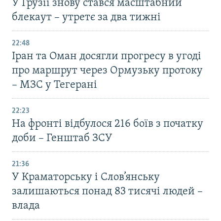
У Грузії знову стався масштабний
блекаут – утретє за два тижні
22:48
Іран та Оман досягли прогресу в угоді
про маршрут через Ормузьку протоку
– МЗС у Тегерані
22:23
На фронті відбулося 216 боїв з початку
доби – Генштаб ЗСУ
21:36
У Краматорську і Слов’янську
залишаються понад 83 тисячі людей –
влада