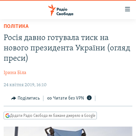
Доступність
посилання
Перейти
ПОЛІТИКА
до
РАДІО СВОБОДА – 70 РОКІВ
Росія давно готувала тиск на
основного
ВСЕ ЗА ДОБУ
матеріалу
нового президента України (огляд
СТАТТІ
Перейти
преси)
до
ВІЙНА
ПОЛІТИКА
основної
Ірина Біла
РОСІЙСЬКА «ФІЛЬТРАЦІЯ»
ЕКОНОМІКА
навігації
Перейти
24 квітня 2019, 16:10
ДОНБАС.РЕАЛІЇ
СУСПІЛЬСТВО
до
КРИМ.РЕАЛІЇ
КУЛЬТУРА
Поділитись
Читати без VPN
пошуку
ТИ ЯК?
СПОРТ
Додати Радіо Свобода як бажане джерело в Google
СХЕМИ
УКРАЇНА
ПРИАЗОВ’Я
СВІТ