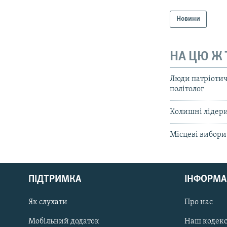
Новини
НА ЦЮ Ж
Люди патріотичн
політолог
Колишні лідери
Місцеві вибори
КРИМ РЕАЛІЇ
РУС
ПІДТРИМКА
ІНФОРМА
УКР
КТАТ
Як слухати
Про нас
Мобільний додаток
Наш кодек
ДОЛУЧАЙСЯ!