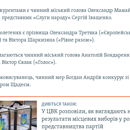
нкурентами є чинний міський голова Олександр Мамай
а представник «Слуги народу» Сергій Іващенко.
бюлетенях є прізвища Олександра Третяка («Європейсь
) та Віктора Шаркизяна («Рівне разом»).
магаються чинний міський голова Анатолій Бондаренк
 Віктор Євлак («Голос»).
амовисуванець, чинний мер Богдан Андріїв конкурує зі
ором Щадеєм.
ДИВІТЬСЯ ТАКОЖ:
У ЦВК розповіли, як виглядають 
результати місцевих виборів у ро
представництва партій