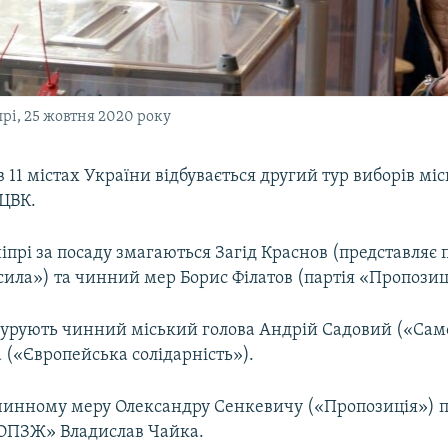
рі, 25 жовтня 2020 року
в 11 містах України відбувається другий тур виборів міс
 ЦВК.
іпрі за посаду змагаються Загід Краснов (представляє 
ила») та чинний мер Борис Філатов (партія «Пропозиц
курують чинний міський голова Андрій Садовий («Сам
 («Європейська солідарність»).
чинному меру Олександру Сенкевичу («Пропозиція») п
ОПЗЖ» Владислав Чайка.