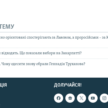
 ТЕМУ
о орієнтовані спостерігають за Львовом, а проросійськи – за
 відходять. Що показали вибори на Закарпатті?
. Чому одесити знову обрали Геннадія Труханова?
ЦІЯ
ДОЛУЧАЙСЯ!
с