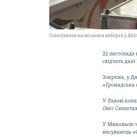
Голосування на місцевих виборах у Дніп
22 листопада 
свідчать дані
Зокрема, у Дн
«Громадська с
У Львові кон
Олег Синютка
У Миколаєві 
висуванець «