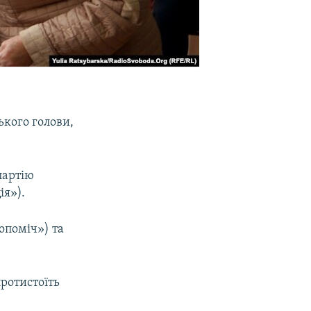
ького голови,
партію
ія»).
опоміч») та
ротистоїть