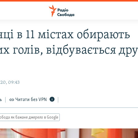
ці в 11 містах обирають
х голів, відбувається др
20, 09:43
ь
Читати без VPN
обода як бажане джерело в Google