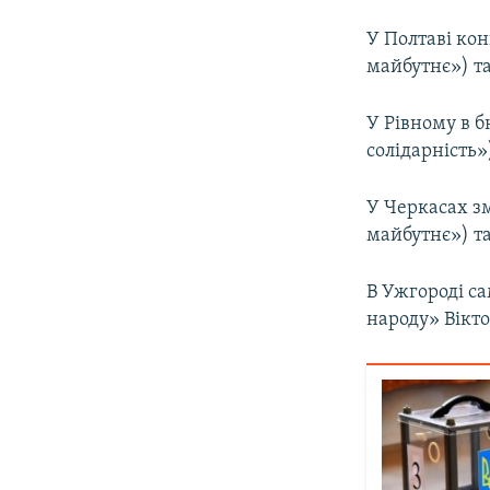
У Полтаві ко
майбутнє») т
У Рівному в 
солідарність»
У Черкасах з
майбутнє») та
В Ужгороді с
народу» Вікт