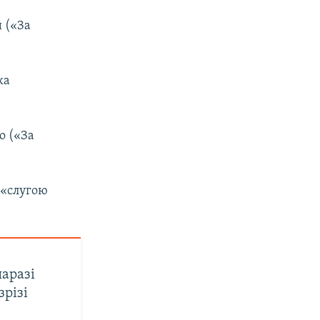
 («За
ка
о («За
 «слугою
наразі
зрізі