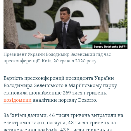
МУЛЬТИМЕДІА
ФОТО
СПЕЦПРОЄКТИ
ПОДКАСТИ
КРИМ РЕАЛІЇ
Президент України Володимир Зеленський під час
РУС
пресконференції. Київ, 20 травня 2020 року
УКР
Вартість пресконференції президента України
КТАТ
Володимира Зеленського в Маріїнському парку
становила щонайменше 269 тисяч гривень,
ДОЛУЧАЙСЯ!
повідомили
аналітики порталу Dozorro.
За їхніми даними, 46 тисяч гривень витратили на
електромонтажні послуги, 43 тисяч гривень на
встановлення подіумів, 43,5 тисяч гривень на