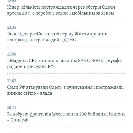
12:58
Кіпер: кількість постраждалих через обстріл Одеси
зросла до 9, є перебої з водою і мобільним зв’язком
12:25
Внаслідок російського обстрілу Житомирщини
постраждало троє людей – ДСНС
11:50
«Мадяр»: СБС знищили позицію ЗРК С-400 «Тріумф»,
радари і три судна РФ
11:02
Сили РФ атакували Одесу: є руйнування і постраждалі,
зникло світло – влада
10:25
За добу на фронті відбулось понад 230 бойових зіткнень
– Генштаб