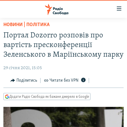
Доступність
посилання
Перейти
НОВИНИ | ПОЛІТИКА
до
РАДІО СВОБОДА – 70 РОКІВ
Портал Dozorro розповів про
основного
ВСЕ ЗА ДОБУ
матеріалу
вартість пресконференції
СТАТТІ
Перейти
Зеленського в Маріїнському парку
до
ВІЙНА
ПОЛІТИКА
основної
29 січня 2021, 15:05
РОСІЙСЬКА «ФІЛЬТРАЦІЯ»
ЕКОНОМІКА
навігації
Перейти
Поділитись
Читати без VPN
ДОНБАС.РЕАЛІЇ
СУСПІЛЬСТВО
до
КРИМ.РЕАЛІЇ
КУЛЬТУРА
пошуку
Додати Радіо Свобода як бажане джерело в Google
ТИ ЯК?
СПОРТ
СХЕМИ
УКРАЇНА
КИТАЙ.ВИКЛИКИ
СВІТ