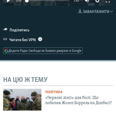
0:00
1:51
МУЛЬТИМЕДІА
240p
ЗАВАНТАЖИТИ
ФОТО
360p
СПЕЦПРОЄКТИ
480p
Auto
240p
360p
480p
Поділитись
ПОДКАСТИ
720p
Читати без VPN
720p
1080p
1080p
КРИМ РЕАЛІЇ
Додати Радіо Свобода як бажане джерело в Google
РУС
УКР
КТАТ
НА ЦЮ Ж ТЕМУ
ДОЛУЧАЙСЯ!
ПОЛІТИКА
«Червоні лінії» для Росії. Що
побачив Жозеп Боррель на Донбасі?