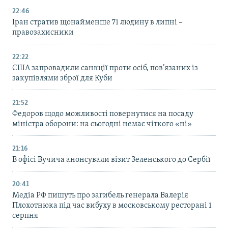
22:46
Іран стратив щонайменше 71 людину в липні –
правозахисники
22:22
США запровадили санкції проти осіб, пов’язаних із
закупівлями зброї для Куби
21:52
Федоров щодо можливості повернутися на посаду
міністра оборони: на сьогодні немає чіткого «ні»
21:16
В офісі Вучича анонсували візит Зеленського до Сербії
20:41
Медіа РФ пишуть про загибель генерала Валерія
Плохотнюка під час вибуху в московському ресторані 1
серпня