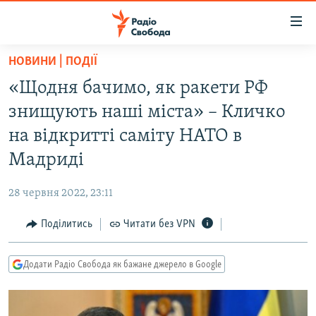
Доступність
посилання
Перейти
НОВИНИ | ПОДІЇ
до
РАДІО СВОБОДА – 70 РОКІВ
«Щодня бачимо, як ракети РФ
основного
ВСЕ ЗА ДОБУ
матеріалу
знищують наші міста» – Кличко
СТАТТІ
Перейти
на відкритті саміту НАТО в
до
ВІЙНА
ПОЛІТИКА
Мадриді
основної
РОСІЙСЬКА «ФІЛЬТРАЦІЯ»
ЕКОНОМІКА
навігації
28 червня 2022, 23:11
Перейти
ДОНБАС.РЕАЛІЇ
СУСПІЛЬСТВО
до
Поділитись
Читати без VPN
КРИМ.РЕАЛІЇ
КУЛЬТУРА
пошуку
ТИ ЯК?
СПОРТ
Додати Радіо Свобода як бажане джерело в Google
СХЕМИ
УКРАЇНА
КИТАЙ.ВИКЛИКИ
СВІТ