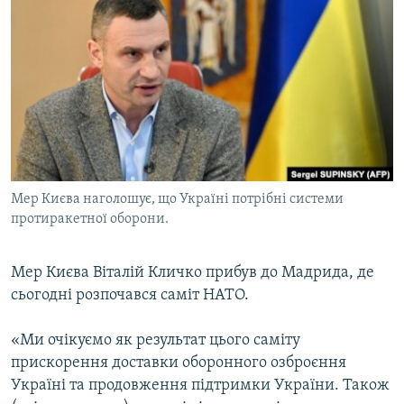
МУЛЬТИМЕДІА
ФОТО
СПЕЦПРОЄКТИ
ПОДКАСТИ
КРИМ РЕАЛІЇ
РУС
Мер Києва наголошує, що Україні потрібні системи
УКР
протиракетної оборони.
КТАТ
Мер Києва Віталій Кличко прибув до Мадрида, де
сьогодні розпочався саміт НАТО.
ДОЛУЧАЙСЯ!
«Ми очікуємо як результат цього саміту
прискорення доставки оборонного озброєння
Україні та продовження підтримки України. Також