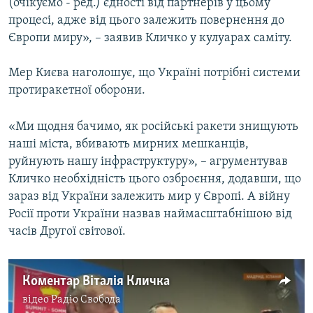
(очікуємо - ред.) єдності від партнерів у цьому
Усі сайти RFE/RL
процесі, адже від цього залежить повернення до
Європи миру», – заявив Кличко у кулуарах саміту.
Мер Києва наголошує, що Україні потрібні системи
протиракетної оборони.
«Ми щодня бачимо, як російські ракети знищують
наші міста, вбивають мирних мешканців,
руйнують нашу інфраструктуру», – агрументував
Кличко необхідність цього озброєння, додавши, що
зараз від України залежить мир у Європі. А війну
Росії проти України назвав наймасштабнішою від
часів Другої світової.
Коментар Віталія Кличка
відео
Радіо Свобода