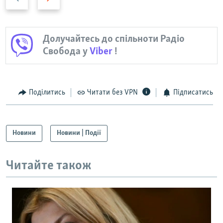
а
п
з
е
а
р
Долучайтесь до спільноти Радіо
д
е
Свобода у
Viber
!
д
Поділитись
Читати без VPN
Підписатись
Новини
Новини | Події
Читайте також