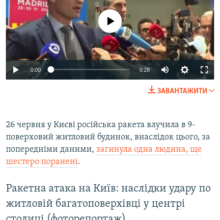
No media source currently available
Auto
0:00
0:28
240p
ЗАВАНТАЖИТИ
360p
Auto
240p
360p
480p
480p
26 червня у Києві російська ракета влучила в 9-
поверховий житловий будинок, внаслідок цього, за
720p
720p
1080p
попередніми даними,
загинула одна людина, ще
1080p
шестеро поранені
.​
Ракетна атака на Київ: наслідки удару по
житловій багатоповерхівці у центрі
столиці (фоторепортаж)