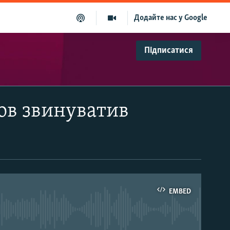
Додайте нас у Google
Підписатися
ков звинуватив
EMBED
able