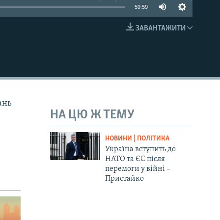
59:59
ЗАВАНТАЖИТИ
EMBED
ань
НА ЦЮ Ж ТЕМУ
НОВИНИ | ПОЛІТИКА
Україна вступить до
НАТО та ЄС після
перемоги у війні –
Пристайко