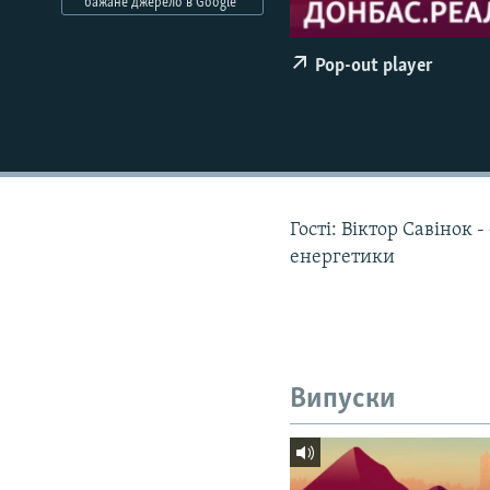
КИТАЙ.ВИКЛИКИ
бажане джерело в Google
МУЛЬТИМЕДІА
Pop-out player
ФОТО
СПЕЦПРОЄКТИ
ПОДКАСТИ
Гості: Віктор Савінок
енергетики
Випуски