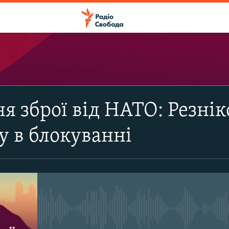
ПІДПИСАТИСЯ
я зброї від НАТО: Резні
Apple Podcasts
 в блокуванні
Підписатися
No media source currently avail