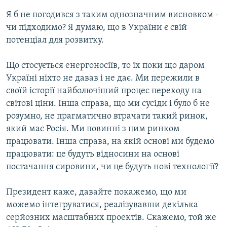
Я б не погодився з таким однозначним висновком -
чи підходимо? Я думаю, що в України є свій
потенціал для розвитку.
Що стосується енергоносіїв, то їх поки що даром
Україні ніхто не давав і не дає. Ми пережили в
своїй історії найболючіший процес переходу на
світові ціни. Інша справа, що ми сусіди і було б не
розумно, не прагматично втрачати такий ринок,
який має Росія. Ми повинні з цим ринком
працювати. Інша справа, на якій основі ми будемо
працювати: це будуть відносини на основі
постачання сировини, чи це будуть нові технології?
Президент каже, давайте покажемо, що ми
можемо інтегруватися, реалізувавши декілька
серйозних масштабних проектів. Скажемо, той же