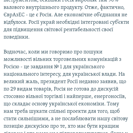
інструментом, оскільки Росія виробляє там 90%
валового внутрішнього продукту. Отже, фактично,
ЄврАзЕС - це є Росія. Але економічне об’єднання не
відбулося. Росії украй необхідні інтегровані суб’єкти
для підвищення світової рентабельності своєї
поведінки.
Водночас, коли ми говоримо про пошуки
можливості вільних торговельних комунікацій з
Росією - це завдання № 1 для українського
національного інтересу, для української влади. На
великий жаль, президент Росії недавно заявив, що
по 29 видам товарів, Росія не готова до дискусій
стосовно вільної торгівлі і найперше, енергоносіїв,
що складає основу української економіки. Тому
нам треба шукати спільні проекти для того, щоб
стати сильнішими, а не послаблювати нашу світову
позицію дискусією про те, хто має бути кращим