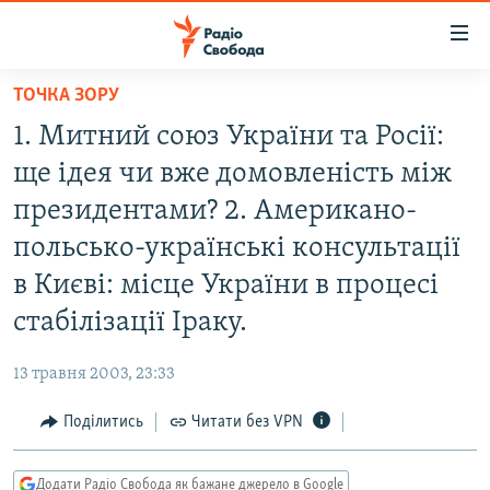
Доступність
посилання
Перейти
ТОЧКА ЗОРУ
до
РАДІО СВОБОДА – 70 РОКІВ
1. Митний союз України та Росії:
основного
ВСЕ ЗА ДОБУ
матеріалу
ще ідея чи вже домовленість між
СТАТТІ
Перейти
президентами? 2. Американо-
до
ВІЙНА
ПОЛІТИКА
польсько-українські консультації
основної
РОСІЙСЬКА «ФІЛЬТРАЦІЯ»
ЕКОНОМІКА
навігації
в Києві: місце України в процесі
Перейти
ДОНБАС.РЕАЛІЇ
СУСПІЛЬСТВО
стабілізації Іраку.
до
КРИМ.РЕАЛІЇ
КУЛЬТУРА
пошуку
13 травня 2003, 23:33
ТИ ЯК?
СПОРТ
Поділитись
Читати без VPN
СХЕМИ
УКРАЇНА
КИТАЙ.ВИКЛИКИ
СВІТ
Додати Радіо Свобода як бажане джерело в Google