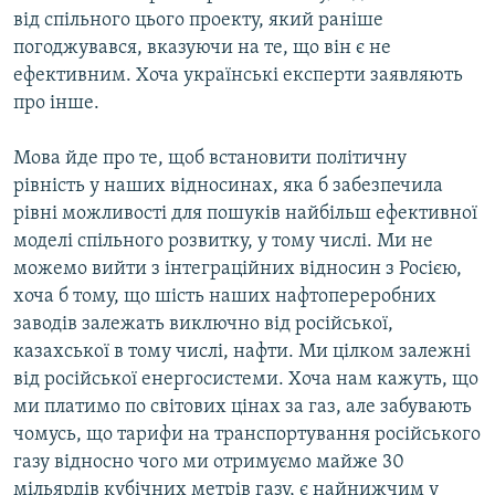
від спільного цього проекту, який раніше
погоджувався, вказуючи на те, що він є не
ефективним. Хоча українські експерти заявляють
про інше.
Мова йде про те, щоб встановити політичну
рівність у наших відносинах, яка б забезпечила
рівні можливості для пошуків найбільш ефективної
моделі спільного розвитку, у тому числі. Ми не
можемо вийти з інтеграційних відносин з Росією,
хоча б тому, що шість наших нафтопереробних
заводів залежать виключно від російської,
казахської в тому числі, нафти. Ми цілком залежні
від російської енергосистеми. Хоча нам кажуть, що
ми платимо по світових цінах за газ, але забувають
чомусь, що тарифи на транспортування російського
газу відносно чого ми отримуємо майже 30
мільярдів кубічних метрів газу, є найнижчим у