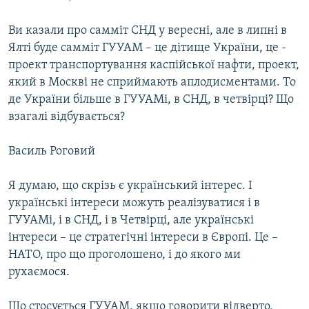
Ви казали про самміт СНД у вересні, але в липні в
Ялті буде самміт ГУУАМ – це дітище України, це -
проект транспортування каспійської нафти, проект,
який в Москві не сприймають аплодисментами. То
де України більше в ГУУАМі, в СНД, в четвірці? Що
взагалі відбувається?
Василь Роговий
Я думаю, що скрізь є український інтерес. І
українські інтереси можуть реалізуватися і в
ГУУАМі, і в СНД, і в Четвірці, але українські
інтереси – це стратегічні інтереси в Європі. Це –
НАТО, про що проголошено, і до якого ми
рухаємося.
Що стосується ГУУАМ, якщо говорити відверто,