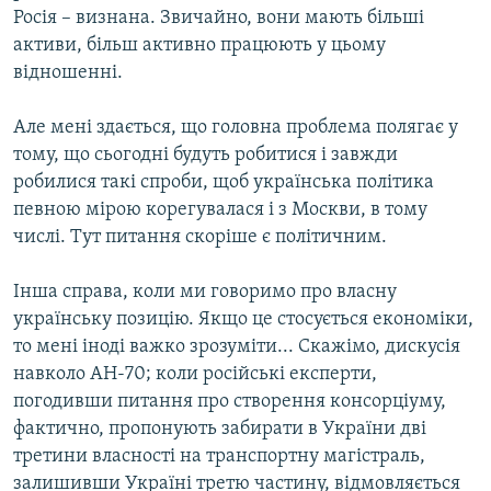
Росія – визнана. Звичайно, вони мають більші
активи, більш активно працюють у цьому
відношенні.
Але мені здається, що головна проблема полягає у
тому, що сьогодні будуть робитися і завжди
робилися такі спроби, щоб українська політика
певною мірою корегувалася і з Москви, в тому
числі. Тут питання скоріше є політичним.
Інша справа, коли ми говоримо про власну
українську позицію. Якщо це стосується економіки,
то мені іноді важко зрозуміти... Скажімо, дискусія
навколо АН-70; коли російські експерти,
погодивши питання про створення консорціуму,
фактично, пропонують забирати в України дві
третини власності на транспортну магістраль,
залишивши Україні третю частину, відмовляється