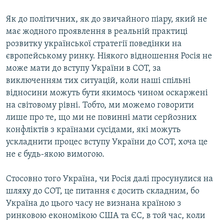
Як до політичних, як до звичайного піару, який не
має жодного проявлення в реальній практиці
розвитку української стратегії поведінки на
європейському ринку. Ніякого відношення Росія не
може мати до вступу України в СОТ, за
виключенням тих ситуацій, коли наші спільні
відносини можуть бути якимось чином оскаржені
на світовому рівні. Тобто, ми можемо говорити
лише про те, що ми не повинні мати серйозних
конфліктів з країнами сусідами, які можуть
ускладнити процес вступу України до СОТ, хоча це
не є будь-якою вимогою.
Стосовно того Україна, чи Росія далі просунулися на
шляху до СОТ, це питання є досить складним, бо
Україна до цього часу не визнана країною з
ринковою економікою США та ЄС, в той час, коли