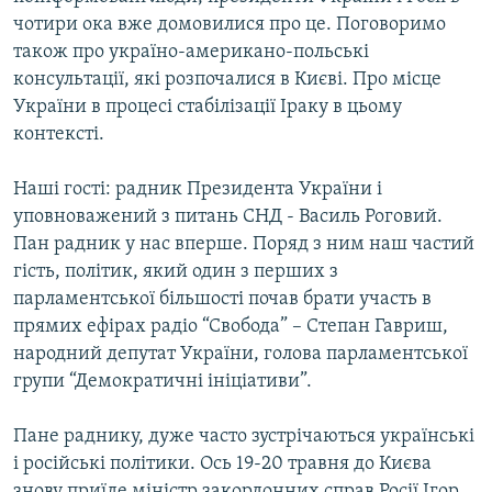
Усі сайти RFE/RL
чотири ока вже домовилися про це. Поговоримо
також про україно-американо-польські
консультації, які розпочалися в Києві. Про місце
України в процесі стабілізації Іраку в цьому
контексті.
Наші гості: радник Президента України і
уповноважений з питань СНД - Василь Роговий.
Пан радник у нас вперше. Поряд з ним наш частий
гість, політик, який один з перших з
парламентської більшості почав брати участь в
прямих ефірах радіо “Свобода” – Степан Гавриш,
народний депутат України, голова парламентської
групи “Демократичні ініціативи”.
Пане раднику, дуже часто зустрічаються українські
і російські політики. Ось 19-20 травня до Києва
знову приїде міністр закордонних справ Росії Ігор