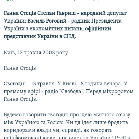
МУЛЬТИМЕДІА
Ганна Стеців Степан Гавриш - народний депутат
ФОТО
України; Василь Роговий - радник Президента
СПЕЦПРОЄКТИ
України з економічних питань, офіційний
представник України в СНД.
ПОДКАСТИ
Киів, 13 травня 2003 року.
КРИМ РЕАЛІЇ
РУС
Ганна Стеців
УКР
Сьогодні – 13 травня. У Києві - 8 година вечора. У
КТАТ
прямому ефірі - радіо “Свобода”. Перед мікрофоном
Ганна Стеців.
ДОЛУЧАЙСЯ!
Будемо говорити сьогодні про ідею митного союзу
між Україною та Росією. Чи ця ідея лише бродить
коридорами влади чи, справді, як говорять
поінформовані люди, президенти України і Росії в