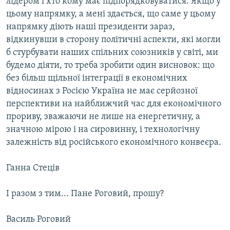
лідером і хто кому має підпорядковуватися. Якщо у
цьому напрямку, а мені здається, що саме у цьому
напрямку діють наші президенти зараз,
відкинувши в сторону політичні аспекти, які могли
б стурбувати наших спільних союзників у світі, ми
будемо діяти, то треба зробити один висновок: що
без більш щільної інтеграції в економічних
відносинах з Росією Україна не має серйозної
перспективи на найближчий час для економічного
прориву, зважаючи не лише на енергетичну, а
значною мірою і на сировинну, і технологічну
залежність від російського економічного конвеєра.
Ганна Стеців
І разом з тим... Пане Роговий, прошу?
Василь Роговий