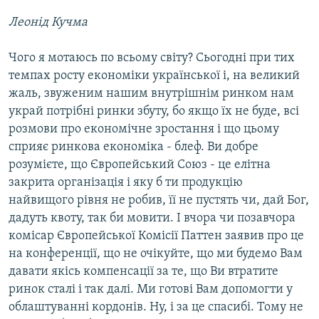
Леонід Кучма
Чого я мотаюсь по всьому світу? Сьогодні при тих
темпах росту економіки української і, на великий
жаль, звуженим нашим внутрішнім ринком нам
украй потрібні ринки збуту, бо якщо їх не буде, всі
розмови про економічне зростання і що цьому
сприяє ринкова економіка - блеф. Ви добре
розумієте, що Європейський Союз - це елітна
закрита організація і яку б ти продукцію
найвищого рівня не робив, її не пустять чи, дай Бог,
дадуть квоту, так би мовити. І вчора чи позавчора
комісар Європейської Комісії Паттен заявив про це
на конференції, що не очікуйте, що ми будемо Вам
давати якісь компенсації за те, що Ви втратите
ринок сталі і так далі. Ми готові Вам допомогти у
облаштуванні кордонів. Ну, і за це спасибі. Тому не