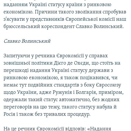
наданням Україні статусу країни з ринковою
економікою. Причини такого зволікання спробував
з’ясувати у представників Європейської комісії наш
брюссельський кореспондент Славко Волинський.
Славко Волинський
Запитуючи у речника Єврокомісії у справах
зовнішньої політики Дієго де Охєди, що стоїть на
перешкоді надання Україні статусу держави з
ринковою економікою, я також поцікавився, чи
немає тут подвійних стандартів з боку Євросоюзу
щодо України, адже Румунія і Болгарія, приміром,
одержали такий статус автоматично, без жодних
переговорів на цю тему, такого статусу набула й
Росія і також без тривалих процедур.
На це речник Єврокомісії відповів: «Надання