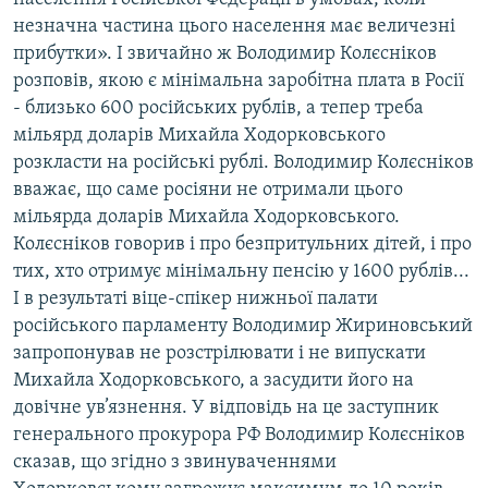
незначна частина цього населення має величезні
прибутки». І звичайно ж Володимир Колєсніков
розповів, якою є мінімальна заробітна плата в Росії
- близько 600 російських рублів, а тепер треба
мільярд доларів Михайла Ходорковського
розкласти на російські рублі. Володимир Колєсніков
вважає, що саме росіяни не отримали цього
мільярда доларів Михайла Ходорковського.
Колєсніков говорив і про безпритульних дітей, і про
тих, хто отримує мінімальну пенсію у 1600 рублів...
І в результаті віце-спікер нижньої палати
російського парламенту Володимир Жириновський
запропонував не розстрілювати і не випускати
Михайла Ходорковського, а засудити його на
довічне ув’язнення. У відповідь на це заступник
генерального прокурора РФ Володимир Колєсніков
сказав, що згідно з звинуваченнями