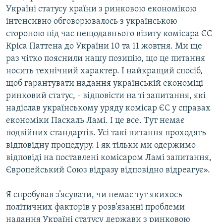
Україні статусу країни з ринковою економікою
інтенсивно обговорювалось з українською
стороною під час нещодавнього візиту комісара ЄС
Кріса Паттена до України 10 та 11 жовтня. Ми ще
раз чітко пояснили нашу позицію, що це питання
носить технічний характер. І найкращий спосіб,
щоб гарантувати надання українській економіці
ринковий статус, - відповісти на ті запитання, які
надіслав українському уряду комісар ЄС у справах
економіки Паскаль Ламі. І це все. Тут немає
подвійних стандартів. Усі такі питання проходять
відповідну процедуру. І як тільки ми одержимо
відповіді на поставлені комісаром Ламі запитання,
Європейський Союз відразу відповідно відреагує».
Я спробував з’ясувати, чи немає тут якихось
політичних факторів у розв’язанні проблеми
надання Україні статусу держави з ринковою