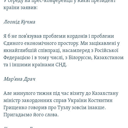
У середу на прес-конференції у Києві президент
Усі сайти RFE/RL
країни заявив:
Леонід Кучма
Я б не пов’язував проблеми кордонів і проблеми
Єдиного економічного простору. Ми зацікавлені у
якнайглибшій співпраці, насамперед з Російської
Федерацією і в тому числі, з Білоруссю, Казахстаном
та і іншими країнами СНД.
Мар’яна Драч
Але минулого тижня під час візиту до Казахстану
міністр закордонних справ України Костянтин
Грищенко говорив про Тузлу зовсім інакше.
Пригадаємо його слова.