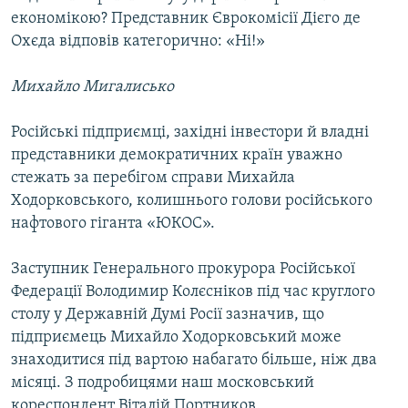
економікою? Представник Єврокомісії Дієго де
Охєда відповів категорично: «Ні!»
Михайло Мигалисько
Російські підприємці, західні інвестори й владні
представники демократичних країн уважно
стежать за перебігом справи Михайла
Ходорковського, колишнього голови російського
нафтового гіганта «ЮКОС».
Заступник Генерального прокурора Російської
Федерації Володимир Колєсніков під час круглого
столу у Державній Думі Росії зазначив, що
підприємець Михайло Ходорковський може
знаходитися під вартою набагато більше, ніж два
місяці. З подробицями наш московський
кореспондент Віталій Портников.