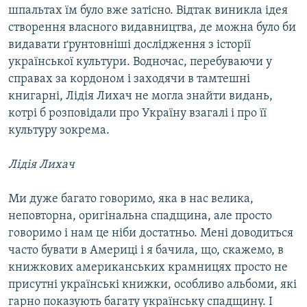
шпальтах їм було вже затісно. Відтак виникла ідея
створення власного видавництва, де можна було би
видавати ґрунтовніші дослідження з історії
української культури. Водночас, перебуваючи у
справах за кордоном і заходячи в тамтешні
книгарні, Лідія Лихач не могла знайти видань,
котрі б розповідали про Україну взагалі і про її
культуру зокрема.
Лідія Лихач
Ми дуже багато говоримо, яка в нас велика,
неповторна, оригінальна спадщина, але просто
говоримо і нам це ніби достатньо. Мені доводиться
часто бувати в Америці і я бачила, що, скажемо, в
книжкових американських крамницях просто не
присутні українські книжки, особливо альбоми, які
гарно показують багату українську спадщину. І