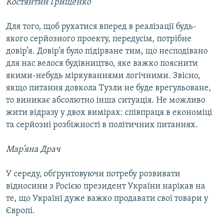
Костянтин Грищенко
Для того, щоб рухатися вперед в реалізації будь-
якого серйозного проекту, передусім, потрібне
довір’я. Довір’я було підірване тим, що несподівано
для нас велося будівництво, яке важко пояснити
якими-небудь міркуваннями логічними. Звісно,
якщо питання довкола Тузли не буде врегульоване,
то виникає абсолютно інша ситуація. Не можливо
жити відразу у двох вимірах: співпраця в економіці
та серйозні розбіжності в політичних питаннях.
Мар’яна Драч
У середу, обґрунтовуючи потребу розвивати
відносини з Росією президент України нарікав на
те, що Україні дуже важко продавати свої товари у
Європі.