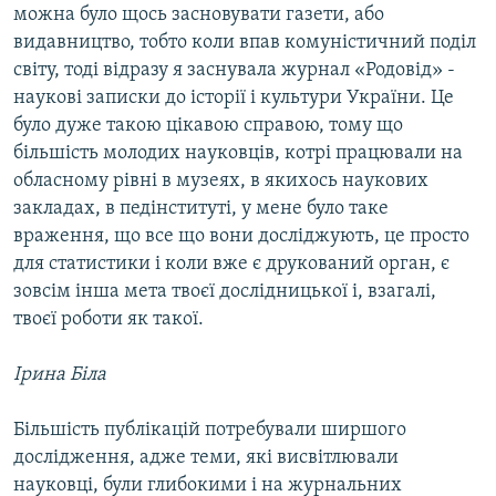
можна було щось засновувати газети, або
видавництво, тобто коли впав комуністичний поділ
світу, тоді відразу я заснувала журнал «Родовід» -
наукові записки до історії і культури України. Це
було дуже такою цікавою справою, тому що
більшість молодих науковців, котрі працювали на
обласному рівні в музеях, в якихось наукових
закладах, в педінституті, у мене було таке
враження, що все що вони досліджують, це просто
для статистики і коли вже є друкований орган, є
зовсім інша мета твоєї дослідницької і, взагалі,
твоєї роботи як такої.
Ірина Біла
Більшість публікацій потребували ширшого
дослідження, адже теми, які висвітлювали
науковці, були глибокими і на журнальних