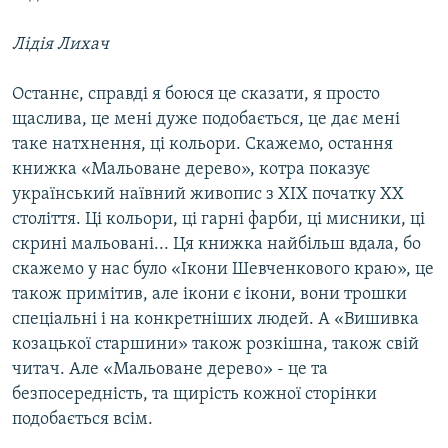
Лідія Лихач
Останнє, справді я боюся це сказати, я просто
щаслива, це мені дуже подобається, це дає мені
таке натхнення, ці кольори. Скажемо, остання
книжка «Мальоване дерево», котра показує
український наївний живопис з ХІХ початку ХХ
століття. Ці кольори, ці гарні фарби, ці мисники, ці
скрині мальовані... Ця книжка найбільш вдала, бо
скажемо у нас було «Ікони Шевченкового краю», це
також примітив, але ікони є ікони, вони трошки
спеціальні і на конкретніших людей. А «Вишивка
козацької старшини» також розкішна, також свій
читач. Але «Мальоване дерево» - це та
безпосередність, та щирість кожної сторінки
подобається всім.