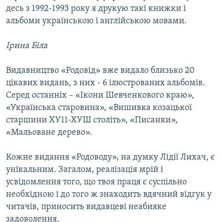
десь з 1992-1993 року я друкую такі книжки і
альбоми українською і англійською мовами.
Ірина Біла
Видавництво «Родовід» вже видало близько 20
цікавих видань, з них - 6 ілюстрованих альбомів.
Серед останніх – «Ікони Шевченкового краю»,
«Українська старовина», «Вишивка козацької
старшини ХУ11-ХУШ століть», «Писанки»,
«Мальоване дерево».
Кожне видання «Родоводу», на думку Лідії Лихач, є
унікальним. Загалом, реалізація мрій і
усвідомлення того, що твоя праця є суспільно
необхідною і до того ж знаходить вдячний відгук у
читачів, приносить видавцеві неабияке
задоволення.