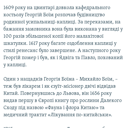
1609 року на цвинтарі довкола кафедрального
костьолу Георгій Боїм розпочав будівництво
родинної усипальниці-каплиці. За переказами, на
бажання замовника вона була виконана у вигляді у
100 разів збільшеної копії його малахітової
шкатулки. 1617 року багате оздоблення каплиці у
стилі ренесанс було завершене. А наступного року
Георгій помер і був, як і Ядвіга та Павло, похований
у каплиці.
Один з нащадків Георгія Боїма – Михайло Боїм, –
теж був лікарем і як єзуїт-місіонер двічі відвідав
Китай. Повернувшись до Львова, він 1656 року
видав першу в Європі книгу про рослини Далекого
Сходу під назвою «Фауна і флора Китаю» та
медичний трактат «Лікування по-китайськи».