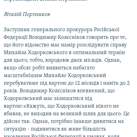
Віталій Портников
Заступник генерального прокурора Російської
Федерації Володимир Колєсніков говорить про те,
що його відомство має намір розслідувати справу
Михайла Ходорковського в оптимальний термін
для цього, тобто, впродовж двох місяців. Однак,
якщо обсяг робіт виявиться набагато
масштабнішим Михайло Ходорковський
перебуватиме під вартою до 12 місяців і навіть до 2
років. Володимир Колєсніков впевнений, що
Ходорковський має залишатися під
вартою:«Кажуть, що Ходорковський нікого не
вбивав, не виходив на великий шлях для цього. Це
дійсно так. Однак, потрібно інакше дивитися на
ситуацію - подивитися як живе більшість
населення Російської Федерації в умовах, коли