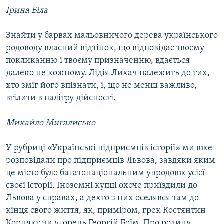
Ірина Біла
Знайти у барвах мальовничого дерева українського
родоводу власний відтінок, що відповідає твоєму
покликанню і твоєму призначенню, вдається
далеко не кожному. Лідія Лихач належить до тих,
хто зміг його впізнати, і, що не менш важливо,
втілити в палітру дійсності.
Михайло Мигалисько
У рубриці «Українські підприємців історії» ми вже
розповідали про підприємців Львова, завдяки яким
це місто було багатонаціональним упродовж усієї
своєї історії. Іноземні купці охоче приїздили до
Львова у справах, а дехто з них оселявся там до
кінця свого життя, як, приміром, грек Костянтин
Корнякт чи угорець Георгій Боїм. Про родину