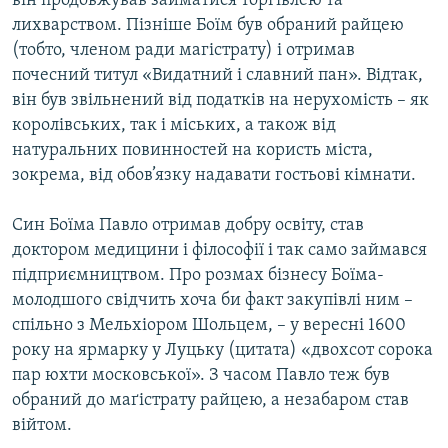
він продовжував займатися торгівлею та
лихварством. Пізніше Боїм був обраний райцею
(тобто, членом ради магістрату) і отримав
почесний титул «Видатний і славний пан». Відтак,
він був звільнений від податків на нерухомість – як
королівських, так і міських, а також від
натуральних повинностей на користь міста,
зокрема, від обов’язку надавати гостьові кімнати.
Син Боїма Павло отримав добру освіту, став
доктором медицини і філософії і так само займався
підприємництвом. Про розмах бізнесу Боїма-
молодшого свідчить хоча би факт закупівлі ним –
спільно з Мельхіором Шольцем, – у вересні 1600
року на ярмарку у Луцьку (цитата) «двохсот сорока
пар юхти московської». З часом Павло теж був
обраний до маґістрату райцею, а незабаром став
війтом.