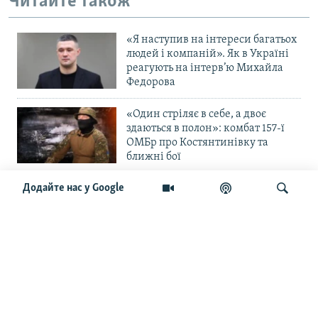
Читайте також
«Я наступив на інтереси багатьох
людей і компаній». Як в Україні
реагують на інтерв’ю Михайла
Федорова
«Один стріляє в себе, а двоє
здаються в полон»: комбат 157-ї
ОМБр про Костянтинівку та
ближні бої
Додайте нас у Google
«Повільне прогризання». Армія
РФ готується до нового етапу
наступу на Слов’янськ та
Краматорськ?
Шукати
«Історія ще раз сміється з
Навроцького». Одним з перших
кавалерів Ордена Білого Орла був
Іван Мазепа