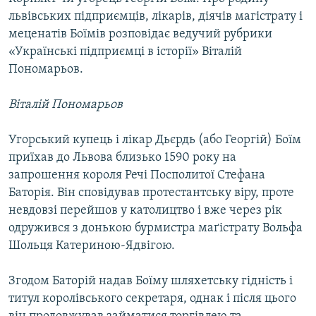
львівських підприємців, лікарів, діячів магістрату і
меценатів Боїмів розповідає ведучий рубрики
«Українські підприємці в історії» Віталій
Пономарьов.
Віталій Пономарьов
Угорський купець і лікар Дьєрдь (або Георгій) Боїм
приїхав до Львова близько 1590 року на
запрошення короля Речі Посполитої Стефана
Баторія. Він сповідував протестантську віру, проте
невдовзі перейшов у католицтво і вже через рік
одружився з донькою бурмистра маґістрату Вольфа
Шольця Катериною-Ядвігою.
Згодом Баторій надав Боїму шляхетську гідність і
титул королівського секретаря, однак і після цього