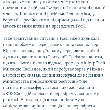
дав зрозуміти, що у найближчому оточенні
президента Російської Федерації є сили зацікавлені
у зовсім іншому стані російської економіки, у
боротьбі з російськими підприємцями і що ці сили
мають певний вплив на президента Росії.
Таке трактування ситуації в Росії вже викликала
певні проблеми і серед самих підприємців. Ігор
Юргенс визнає, що у їхньому середовищі є різні
думки щодо нинішньої ситуації. Треба зазначити,
що вже сьогодні стало відомо, прем’єр-міністр Росії
Михайло Касьянов, який перебуває зараз у Ніжнє-
Вартовську, сказав, що він звернувся до керівника
Міністерства природничих ресурсів РФ не
нагнітати атмосферу загроз навколо компанії
«ЮКОС» і здійснювати її перевірку у плановому
режимі. Нагадаю, що кілька днів тому це
міністерство вирішило спеціально перевірити