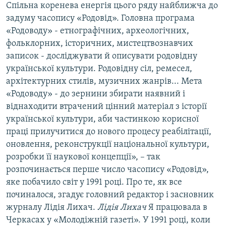
Спільна коренева енергія цього ряду найближча до
задуму часопису «Родовід». Головна програма
«Родоводу» - етнографічних, археологічних,
фольклорних, історичних, мистецтвознавчих
записок - досліджувати й описувати родовідну
української культури. Родовідну сіл, ремесел,
архітектурних стилів, музичних жанрів... Мета
«Родоводу» - до зернини збирати наявний і
віднаходити втрачений цінний матеріал з історії
української культури, аби частинкою корисної
праці прилучитися до нового процесу реабілітації,
оновлення, реконструкції національної культури,
розробки її наукової концепції», – так
розпочинається перше число часопису «Родовід»,
яке побачило світ у 1991 році. Про те, як все
починалося, згадує головний редактор і засновник
журналу Лідія Лихач.
Лідія Лихач
Я працювала в
Черкасах у «Молодіжній газеті». У 1991 році, коли