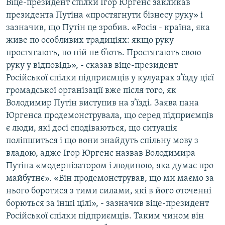
Віце-президент спілки Ігор Юргенс закликав
президента Путіна «простягнути бізнесу руку» і
зазначив, що Путін це зробив. «Росія - країна, яка
живе по особливих традиціях: якщо руку
простягають, по ній не б’ють. Простягають свою
руку у відповідь», - сказав віце-президент
Російської спілки підприємців у кулуарах з’їзду цієї
громадської організації вже після того, як
Володимир Путін виступив на з’їзді. Заява пана
Юргенса продемонструвала, що серед підприємців
є люди, які досі сподіваються, що ситуація
поліпшиться і що вони знайдуть спільну мову з
владою, адже Ігор Юргенс назвав Володимира
Путіна «модернізатором і людиною, яка думає про
майбутнє». «Він продемонстрував, що ми маємо за
нього боротися з тими силами, які в його оточенні
борються за інші цілі», - зазначив віце-президент
Російської спілки підприємців. Таким чином він