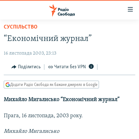
Доступність
посилання
Перейти
СУСПІЛЬСТВО
до
РАДІО СВОБОДА – 70 РОКІВ
“Економічний журнал”
основного
ВСЕ ЗА ДОБУ
матеріалу
16 листопада 2003, 23:13
СТАТТІ
Перейти
до
ВІЙНА
ПОЛІТИКА
Поділитись
Читати без VPN
основної
РОСІЙСЬКА «ФІЛЬТРАЦІЯ»
ЕКОНОМІКА
навігації
Додати Радіо Свобода як бажане джерело в Google
Перейти
ДОНБАС.РЕАЛІЇ
СУСПІЛЬСТВО
до
Михайло Мигалисько “Економічний журнал”
КРИМ.РЕАЛІЇ
КУЛЬТУРА
пошуку
ТИ ЯК?
СПОРТ
Прага, 16 листопада, 2003 року.
СХЕМИ
УКРАЇНА
Михайло Мигалисько
КИТАЙ.ВИКЛИКИ
СВІТ