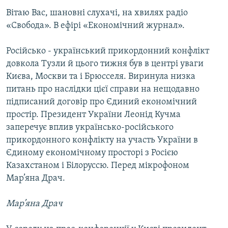
МУЛЬТИМЕДІА
Вітаю Вас, шановні слухачі, на хвилях радіо
«Свобода». В ефірі «Економічний журнал».
ФОТО
СПЕЦПРОЄКТИ
Російсько - український прикордонний конфлікт
довкола Тузли й цього тижня був в центрі уваги
ПОДКАСТИ
Києва, Москви та і Брюсселя. Виринула низка
питань про наслідки цієї справи на нещодавно
КРИМ РЕАЛІЇ
підписаний договір про Єдиний економічний
РУС
простір. Президент України Леонід Кучма
УКР
заперечує вплив українсько-російського
прикордонного конфлікту на участь України в
КТАТ
Єдиному економічному просторі з Росією
Казахстаном і Білоруссю. Перед мікрофоном
ДОЛУЧАЙСЯ!
Мар’яна Драч.
Мар’яна Драч