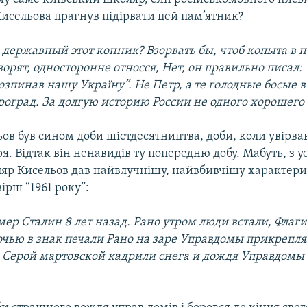
исельова прагнув підірвати цей пам’ятник?
 державный этот конник? Взорвать бы, чтоб копыта в н
орят, односторонне относся, Нет, он правильно писал: 
зпинав нашу Україну”. Не Петр, а те голодные босые в
роград. За долгую историю России не одного хорошего 
ов був сином доби шістдесятництва, доби, коли увірва
я. Відтак він ненавидів ту попередню добу. Мабуть, з ус
ляр Кисельов дав найвлучнішу, найвбивчішу характер
ірш “1961 року”:
ер Сталин 8 лет назад. Рано утром люди встали, Флаги
ночью в знак печали Рано на заре Управдомы прикрепл
 Серой мартовской кадрили снега и дождя Управдомы