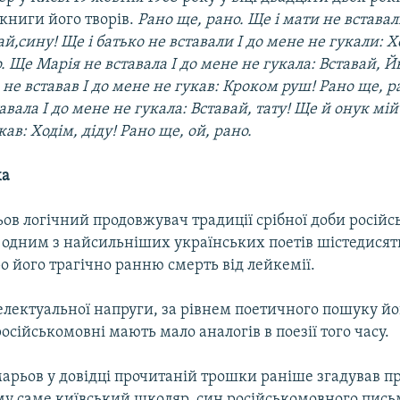
 книги його творів.
Рано ще, рано. Ще і мати не вставал
ай,сину! Ще і батько не вставали І до мене не гукали: Х
. Ще Марія не вставала І до мене не гукала: Вставай, Й
е вставав І до мене не гукав: Кроком руш! Рано ще, ра
авала І до мене не гукала: Вставай, тату! Ще й онук мій 
ав: Ходім, діду! Рано ще, ой, рано.
ха
ов логічний продовжувач традиції срібної доби російсь
с одним з найсильніших українських поетів шістедисят
о його трагічно ранню смерть від лейкемії.
електуальної напруги, за рівнем поетичного пошуку йо
російськомовні мають мало аналогів в поезії того часу.
арьов у довідці прочитаній трошки раніше згадував пр
ому саме київський школяр, син російськомовного пис