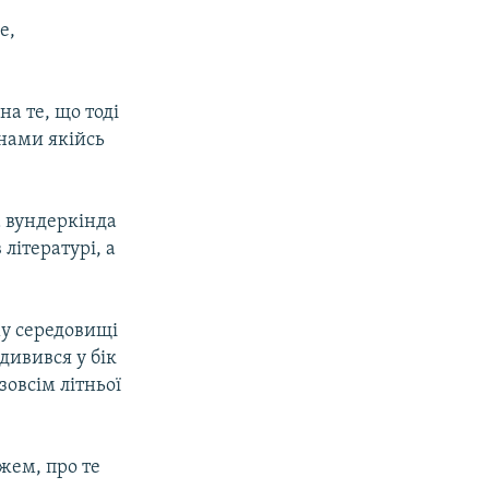
е,
на те, що тоді
 нами якійсь
а вундеркінда
літературі, а
му середовищі
 дивився у бік
зовсім літньої
жем, про те