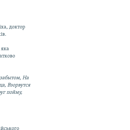
іха, доктор
ів.
 яка
чатково
узабытом, На
ца, Взорвутся
уг пойму,
.
ійського