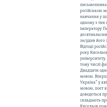
письменника 
російською мо
навчання у шк
одному з тих 
імператору Пе
десятикласни
засудив його 
Відтоді росій
року Кисельов
університету.
тому числі фа
Двадцяти одн
мовою. Вперше
Україна” у кв
мовою, поет в
доведеться пр
складають при
Кисельов поме