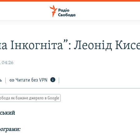
а Інкогніта”: Леонід Кис
 04:26
ь
Читати без VPN
обода як бажане джерело в Google
вський
рограми: