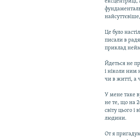
ексцентриці, 
фундаменталь
найсуттєвіше,
Це було насті
писали в радя
приклад нейм
Йдеться не пр
і ніколи ним 
чи в житті, а
У мене таке 
не те, що на 
світу цього і
людини.
От я пригадую