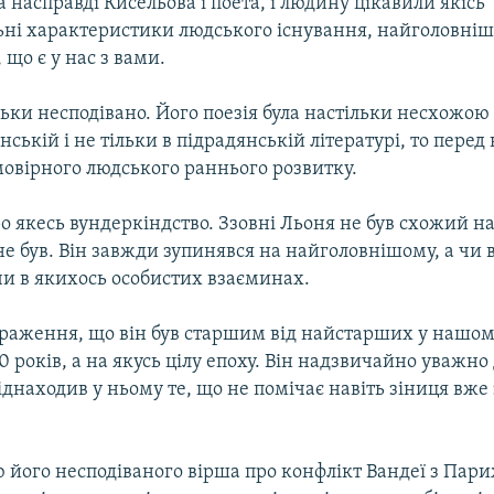
а насправді Кисельова і поета, і людину цікавили якісь
ні характеристики людського існування, найголовніш
 що є у нас з вами.
льки несподівано. Його поезія була настільки несхожою 
нській і не тільки в підрадянській літературі, то перед
овірного людського раннього розвитку.
о якесь вундеркіндство. Ззовні Льоня не був схожий н
не був. Він завжди зупинявся на найголовнішому, а чи в 
 чи в якихось особистих взаєминах.
враження, що він був старшим від найстарших у нашо
20 років, а на якусь цілу епоху. Він надзвичайно уважно
 віднаходив у ньому те, що не помічає навіть зіниця вже 
 його несподіваного вірша про конфлікт Вандеї з Пари