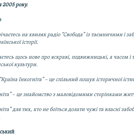
я 2005 року.
о
річаєтесь на хвилях радіо “Свобода” із таємничими і з
їнської історії.
аєтесь щось нове про яскраві, подвижницькі, а часом і 
нської культури.
Країна Інкогніта” – це спільний пошук історичної істи
ніта” – це знайомство з маловідомими сторінками жит
іта” для тих, хто не боїться долати чужі та власні забо
.
вський