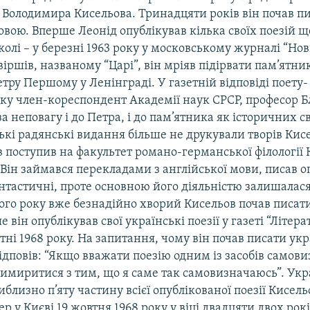
Володимира Кисельова. Тринадцяти років він почав пи
вою. Вперше Леонід опублікував кілька своїх поезій ще
олі – у березні 1963 року у московському журналі “Но
віршів, названому “Царі”, він мріяв підірвати пам’ятн
тру Першому у Ленінграді. У газетній відповіді поету-
ку член-кореспондент Академії наук СРСР, професор Б
за неповагу і до Петра, і до пам’ятника як історичних с
ські радянські видання більше не друкували творів Кисе
 поступив на факультет романо-германської філології 
 Він займався перекладами з англійської мови, писав о
нтастичні, проте основною його діяльністю залишалася
ого року вже безнадійно хворий Кисельов почав писат
 він опублікував свої українські поезії у газеті “Літер
ітні 1968 року. На запитання, чому він почав писати ук
ідповів: “Якщо вважати поезію одним із засобів самови
имиритися з тим, що я саме так самовизначаюсь”. Укра
близно п’яту частину всієї опублікованої поезії Кисель
р у Києві 19 жовтня 1968 року у віці двадцяти двох рок