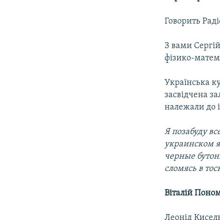
Говорить Раді
З вами Сергій
фізико-матем
Українська ку
засвідчена за
належали до 
Я позабуду в
украинском яз
черные бутон
сломясь в тос
Віталій Поно
Леонід Кисель