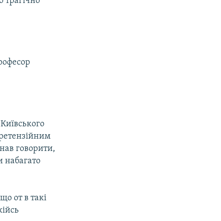
о трагічно
рофесор
 Київського
претензійним
нав говорити,
и набагато
що от в такі
кійсь