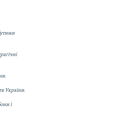
абутими
трагічні
ни.
тя України.
бони і