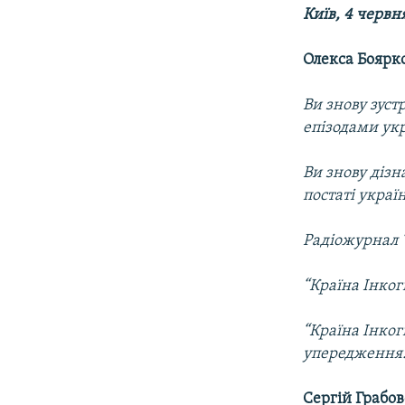
МУЛЬТИМЕДІА
Київ, 4 червн
ФОТО
Олекса Боярк
СПЕЦПРОЄКТИ
ПОДКАСТИ
Ви знову зуст
епізодами укра
Ви знову дізн
постаті украї
Радіожурнал “
“Країна Інког
“Країна Інкогн
упередження
Сергій Грабо