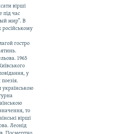
сати вірші
 під час
вый мир”. В
ик російському
лагой гостро
вятинь.
льова. 1965
Київського
повідання, у
 поезія.
и українською
атурна
раїнською
значення, то
їнські вірші
ова. Леонід
ів. Посмертно