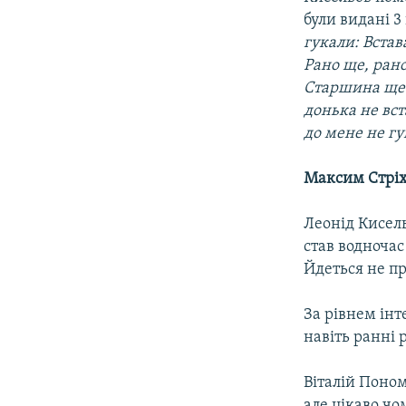
були видані 3
гукали: Встав
Рано ще, рано
Старшина ще н
донька не вст
до мене не гук
Максим Стрі
Леонід Кисель
став водноча
Йдеться не пр
За рівнем інт
навіть ранні 
Віталій Поном
але цікаво ч