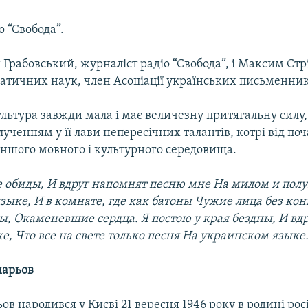
о “Свобода”.
 Грабовський, журналіст радіо “Свобода”, і Максим Стр
атичних наук, член Асоціації українських письменник
льтура завжди мала і має величезну притягальну силу,
лученням у її лави непересічних талантів, котрі від по
іншого мовного і культурного середовища.
се обиды, И вдруг напомнят песню мне На милом и пол
ыке, И в комнате, где как батоны Чужие лица без кон
ы, Окаменевшие сердца. Я постою у края бездны, И вдр
ке, Что все на свете только песня На украинском языке
марьов
ов народився у Києві 21 вересня 1946 року в родині рос