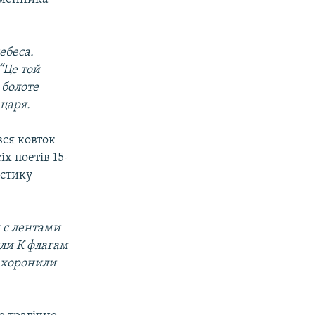
ебеса.
“Це той
 болоте
царя.
вся ковток
іх поетів 15-
истику
 с лентами
яли К флагам
 хоронили