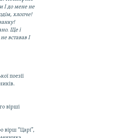
и І до мене не
одім, хлопче!
ванку!
но. Ще і
не вставав І
кої поезії
ників.
го вірші
о вірш “Царі”,
ьменника