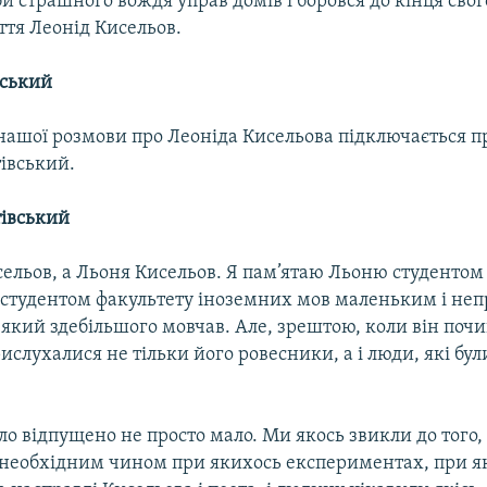
би страшного вождя управ домів і боровся до кінця свог
ття Леонід Кисельов.
вський
нашої розмови про Леоніда Кисельова підключається п
івський.
івський
ельов, а Льоня Кисельов. Я пам’ятаю Льоню студентом
, студентом факультету іноземних мов маленьким і не
який здебільшого мовчав. Але, зрештою, коли він почи
рислухалися не тільки його ровесники, а і люди, які бул
ло відпущено не просто мало. Ми якось звикли до того, 
необхідним чином при якихось експериментах, при я