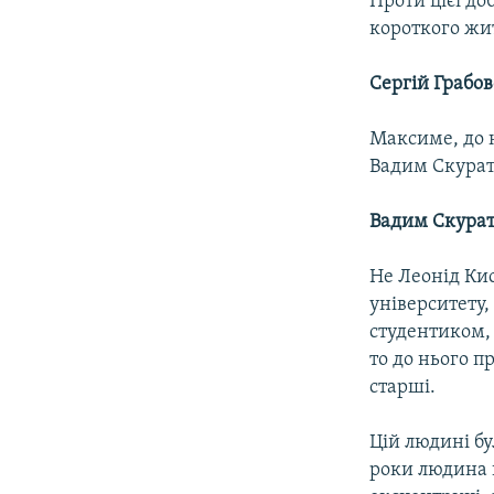
Проти цієї до
короткого жи
Сергій Грабо
Максиме, до 
Вадим Скурат
Вадим Скурат
Не Леонід Кис
університету
студентиком, 
то до нього п
старші.
Цій людині бу
роки людина 