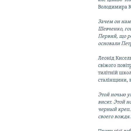
Володимира К
Зачем он нам
Шевченко, гов
Первий, що ро
основали Пет
Леонід Кисель
свіжого повітр
тилітній шко
сталінщини, в
Этой ночью ум
висят. Этой 
черный креп.
своего вождя.