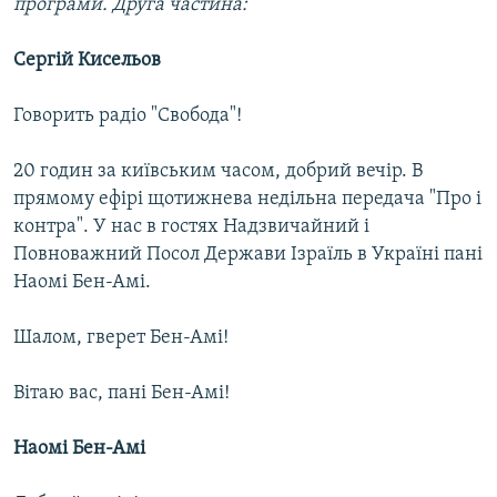
програми. Друга частина:
Усі сайти RFE/RL
Сергій Кисельов
Говорить радіо "Свобода"!
20 годин за київським часом, добрий вечір. В
прямому ефірі щотижнева недільна передача "Про і
контра". У нас в гостях Надзвичайний і
Повноважний Посол Держави Ізраїль в Україні пані
Наомі Бен-Амі.
Шалом, гверет Бен-Амі!
Вітаю вас, пані Бен-Амі!
Наомі Бен-Амі