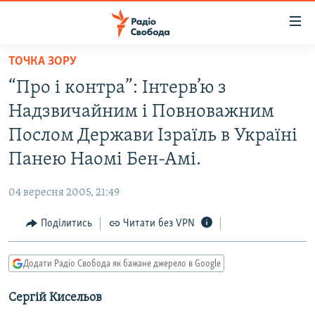
Доступність
посилання
Перейти
ТОЧКА ЗОРУ
до
РАДІО СВОБОДА – 70 РОКІВ
“Про і контра”: Інтерв’ю з
основного
ВСЕ ЗА ДОБУ
матеріалу
Надзвичайним і Повноважним
СТАТТІ
Перейти
Послом Держави Ізраїль в Україні
до
ВІЙНА
ПОЛІТИКА
Панею Наомі Бен-Амі.
основної
РОСІЙСЬКА «ФІЛЬТРАЦІЯ»
ЕКОНОМІКА
навігації
04 вересня 2005, 21:49
Перейти
ДОНБАС.РЕАЛІЇ
СУСПІЛЬСТВО
до
Поділитись
Читати без VPN
КРИМ.РЕАЛІЇ
КУЛЬТУРА
пошуку
ТИ ЯК?
СПОРТ
Додати Радіо Свобода як бажане джерело в Google
СХЕМИ
УКРАЇНА
Сергій Кисельов
КИТАЙ.ВИКЛИКИ
СВІТ