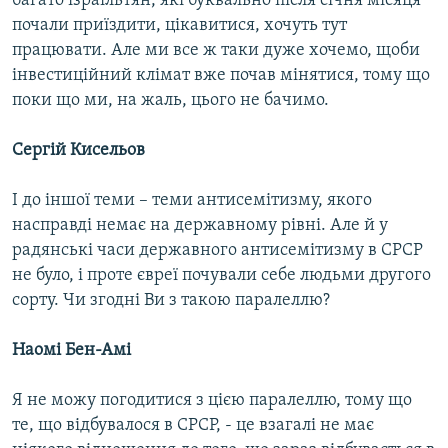
багато ізраїльтян, які буквально після січня місяця
почали приїздити, цікавитися, хочуть тут
працювати. Але ми все ж таки дуже хочемо, щоби
інвестиційний клімат вже почав мінятися, тому що
поки що ми, на жаль, цього не бачимо.
Сергій Кисельов
І до іншої теми – теми антисемітизму, якого
насправді немає на державному рівні. Але й у
радянські часи державного антисемітизму в СРСР
не було, і проте євреї почували себе людьми другого
сорту. Чи згодні Ви з такою паралеллю?
Наомі Бен-Амі
Я не можу погодитися з цією паралеллю, тому що
те, що відбувалося в СРСР, - це взагалі не має