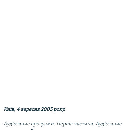
МУЛЬТИМЕДІА
ФОТО
СПЕЦПРОЄКТИ
ПОДКАСТИ
КРИМ РЕАЛІЇ
РУС
УКР
КТАТ
ДОЛУЧАЙСЯ!
Київ, 4 вересня 2005 року.
Аудіозапис програми. Перша частина:
Аудіозапис