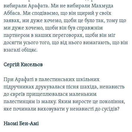
вибирали Арафата. Ми не вибирали Махмуда
Аббаса. Ми сподіваємо, що він щирий у своїх
заявах, ми дуже хочемо, щоби це було так, тому що
ми дуже хочемо, щоби він був справжнім
партнером в наших переговорах, щоби він міг
досягти усього того, що від нього вимагають, що він
взагалі обіцяє.
Сергій Кисельов
При Арафаті в палестинських шкільних
підручниках друкувалася пісня шахіда, ненависть
до євреїв прищеплювалася маленьким
палестинцям із малку. Яким виросте це покоління,
яке починали виховувати у ненависті до сусідів?
Наомі Бен-Амі