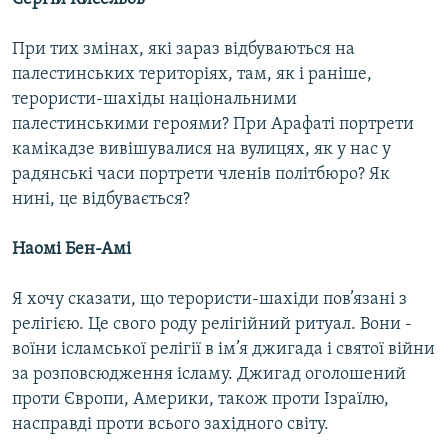
При тих змінах, які зараз відбуваються на
палестинських територіях, там, як і раніше,
терористи-шахіды національними
палестинськими героями? При Арафаті портрети
камікадзе вивішувалися на вулицях, як у нас у
радянські часи портрети членів політбюро? Як
нині, це відбувається?
Наомі Бен-Амі
Я хочу сказати, що терористи-шахіди пов’язані з
релігією. Це свого роду релігійний ритуал. Вони -
воїни ісламської релігії в ім’я джигада і святої війни
за розповсюдження ісламу. Джигад оголошений
проти Європи, Америки, також проти Ізраїлю,
насправді проти всього західного світу.