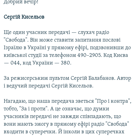
Добрий вечір!
Сергій Кисельов
Ще один учасник передачі — слухач радіо
"Свобода". Він може ставити запитання послові
Ізраїлю в Україні у прямому ефірі, подзвонивши до
київської студії за телефоном 490–2905. Код Києва
— 044, код України — 380.
За режисерським пультом Сергій Балабанов. Автор
і ведучий передачі Сергій Кисельов.
Нагадаю, що наша передача зветься "Про і контра",
тобто, "За і проти". А це означає, що думки
учасників передачі не завжди співпадають, що
вони мають змогу в прямому ефірі радіо "Свобода"
входити в суперечки. Й інколи в цих суперечках