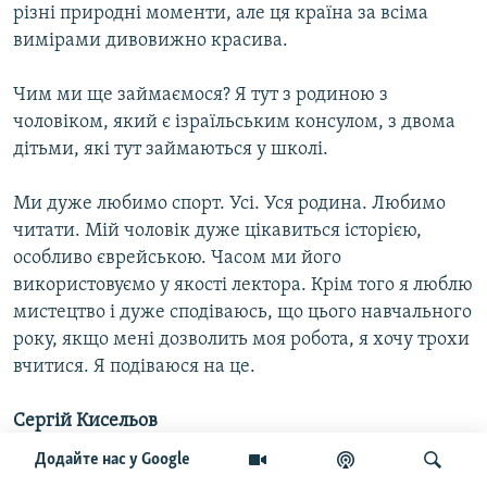
різні природні моменти, але ця країна за всіма
вимірами дивовижно красива.
Чим ми ще займаємося? Я тут з родиною з
чоловіком, який є ізраїльським консулом, з двома
дітьми, які тут займаються у школі.
Ми дуже любимо спорт. Усі. Уся родина. Любимо
читати. Мій чоловік дуже цікавиться історією,
особливо єврейською. Часом ми його
використовуємо у якості лектора. Крім того я люблю
мистецтво і дуже сподіваюсь, що цього навчального
року, якщо мені дозволить моя робота, я хочу трохи
вчитися. Я подіваюся на це.
Сергій Кисельов
Додайте нас у Google
Я вже говорив, що Ви є нашою землячко. Ви