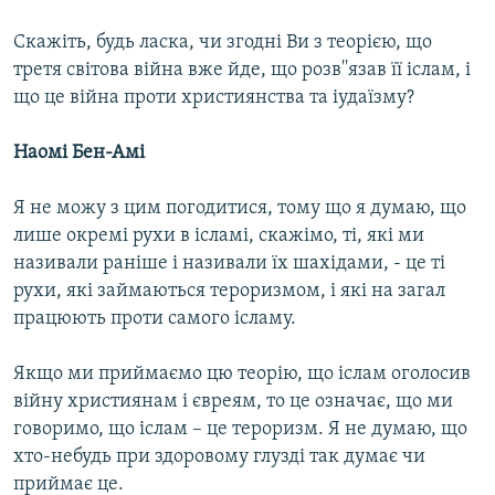
Скажіть, будь ласка, чи згодні Ви з теорією, що
третя світова війна вже йде, що розв''язав її іслам, і
що це війна проти християнства та іудаїзму?
Наомі Бен-Амі
Я не можу з цим погодитися, тому що я думаю, що
лише окремі рухи в ісламі, скажімо, ті, які ми
називали раніше і називали їх шахідами, - це ті
рухи, які займаються тероризмом, і які на загал
працюють проти самого ісламу.
Якщо ми приймаємо цю теорію, що іслам оголосив
війну християнам і євреям, то це означає, що ми
говоримо, що іслам – це тероризм. Я не думаю, що
хто-небудь при здоровому глузді так думає чи
приймає це.