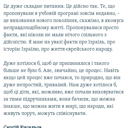
Це дуже складне питання. Це дійсно так. Те, що
пропонували в учбовій програмі зовсім недавно, –
це виховання нового покоління, скажімо, в якомусь
неправдоподібному житті. Пропонувалися просто
факти, які ніколи не мали нічого спільного з
дійсністю. Я маю на увазі факти про Ізраїль, про
історію Ізраїлю, про життя єврейського народу.
Дуже хотілося б, щоб це припинилося і такого
більше не було б. Але, звичайно, це процес. Навіть
якщо цей процес вже почався, то природно, що він
дуже непростий, тривалий. Нам дуже хотілося б,
щоб ці діти, які, можливо, вже почали виховуватися
за тими підручниками, вони бачили, що можна
інакше, що можна жити в мирі, що народи, які
живуть поруч, можуть співіснувати.
Сергій Кисельов