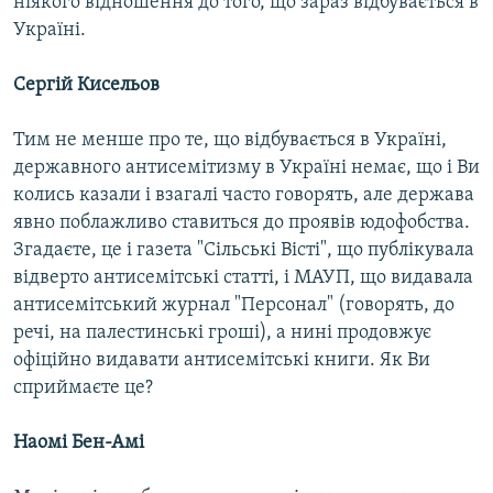
ніякого відношення до того, що зараз відбувається в
Україні.
Сергій Кисельов
Тим не менше про те, що відбувається в Україні,
державного антисемітизму в Україні немає, що і Ви
колись казали і взагалі часто говорять, але держава
явно поблажливо ставиться до проявів юдофобства.
Згадаєте, це і газета "Сільські Вісті", що публікувала
відверто антисемітські статті, і МАУП, що видавала
антисемітський журнал "Персонал" (говорять, до
речі, на палестинські гроші), а нині продовжує
офіційно видавати антисемітські книги. Як Ви
сприймаєте це?
Наомі Бен-Амі