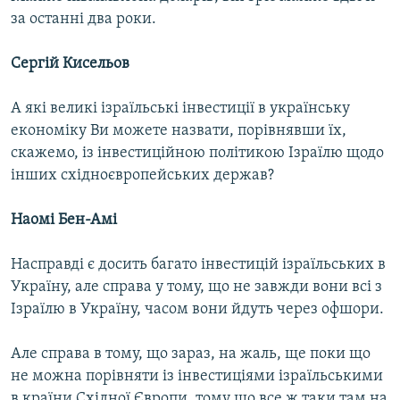
за останні два роки.
Сергій Кисельов
А які великі ізраїльські інвестиції в українську
економіку Ви можете назвати, порівнявши їх,
скажемо, із інвестиційною політикою Ізраїлю щодо
інших східноєвропейських держав?
Наомі Бен-Амі
Насправді є досить багато інвестицій ізраїльських в
Україну, але справа у тому, що не завжди вони всі з
Ізраїлю в Україну, часом вони йдуть через офшори.
Але справа в тому, що зараз, на жаль, ще поки що
не можна порівняти із інвестиціями ізраїльськими
в країни Східної Європи, тому що все ж таки там на