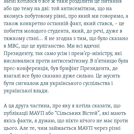
Мені хотілося б все ж таки розділити це питання
або цю тему на дві: той антисемітизм, що на
якомусь побутовому рівні, про який ми говоримо, а
також конкретно останній факт, який стався, – це
побиття молодого студента, який, до речі, дуже в
тяжкому стані... Я не згодна з тим, що було сказано
в МВС, що це хуліганство. Ми всі вдячні
Президенту, так само усім і прем’єр-міністру, які
висловилися проти антисемітизму. В п’ятницю була
прес-конференція, був брифінг Президента, де
взагалі все було сказано дуже сильно. Це мусить
бути сигналом для українського суспільства і
української влади.
А ця друга частина, про яку я хотіла сказати, що
публікації МАУП або “Сільських Вістей”, які мають
якісь факти, я думаю, що ніхто нічого не має проти
цього. Але те, чим займається МАУП через різні