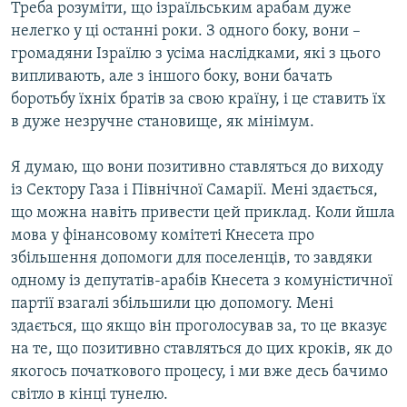
Треба розуміти, що ізраїльським арабам дуже
нелегко у ці останні роки. З одного боку, вони –
громадяни Ізраїлю з усіма наслідками, які з цього
випливають, але з іншого боку, вони бачать
боротьбу їхніх братів за свою країну, і це ставить їх
в дуже незручне становище, як мінімум.
Я думаю, що вони позитивно ставляться до виходу
із Сектору Газа і Північної Самарії. Мені здається,
що можна навіть привести цей приклад. Коли йшла
мова у фінансовому комітеті Кнесета про
збільшення допомоги для поселенців, то завдяки
одному із депутатів-арабів Кнесета з комуністичної
партії взагалі збільшили цю допомогу. Мені
здається, що якщо він проголосував за, то це вказує
на те, що позитивно ставляться до цих кроків, як до
якогось початкового процесу, і ми вже десь бачимо
світло в кінці тунелю.