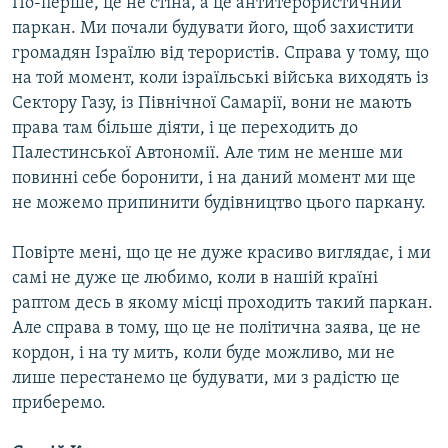
По-перше, це не стіна, а це антитерористичний
паркан. Ми почали будувати його, щоб захистити
громадян Ізраїлю від терористів. Справа у тому, що
на той момент, коли ізраїльські війська виходять із
Сектору Газу, із Північної Самарії, вони не мають
права там більше діяти, і це переходить до
Палестинської Автономії. Але тим не менше ми
повинні себе боронити, і на даний момент ми ще
не можемо припинити будівництво цього паркану.
Повірте мені, що це не дуже красиво виглядає, і ми
самі не дуже це любимо, коли в нашій країні
раптом десь в якому місці проходить такий паркан.
Але справа в тому, що це не політична заява, це не
кордон, і на ту мить, коли буде можливо, ми не
лише перестанемо це будувати, ми з радістю це
приберемо.