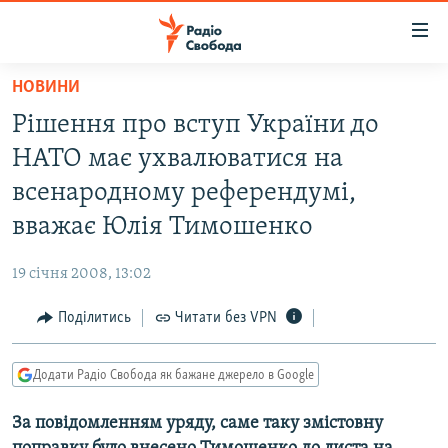
Доступність
посилання
Перейти
НОВИНИ
до
РАДІО СВОБОДА – 70 РОКІВ
Рішення про вступ України до
основного
ВСЕ ЗА ДОБУ
матеріалу
НАТО має ухвалюватися на
СТАТТІ
Перейти
всенародному референдумі,
до
ВІЙНА
ПОЛІТИКА
вважає Юлія Тимошенко
основної
РОСІЙСЬКА «ФІЛЬТРАЦІЯ»
ЕКОНОМІКА
навігації
19 січня 2008, 13:02
Перейти
ДОНБАС.РЕАЛІЇ
СУСПІЛЬСТВО
до
Поділитись
Читати без VPN
КРИМ.РЕАЛІЇ
КУЛЬТУРА
пошуку
ТИ ЯК?
СПОРТ
Додати Радіо Свобода як бажане джерело в Google
СХЕМИ
УКРАЇНА
За повідомленням уряду, саме таку змістовну
КИТАЙ.ВИКЛИКИ
СВІТ