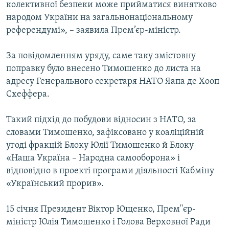
колективної безпеки може прийматися винятково
Усі сайти RFE/RL
народом України на загальнонаціональному
референдумі», – заявила Прем’єр-міністр.
За повідомленням уряду, саме таку змістовну
поправку було внесено Тимошенко до листа на
адресу Генерального секретаря НАТО Яапа де Хооп
Схеффера.
Такий підхід до побудови відносин з НАТО, за
словами Тимошенко, зафіксовано у коаліційній
угоді фракцій Блоку Юлії Тимошенко й Блоку
«Наша Україна – Народна самооборона» і
відповідно в проекті програми діяльності Кабміну
«Український прорив».
15 січня Президент Віктор Ющенко, Прем''єр-
міністр Юлія Тимошенко і Голова Верховної Ради