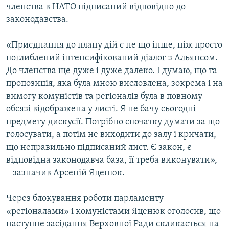
членства в НАТО підписаний відповідно до
законодавства.
«Приєднання до плану дій є не що інше, ніж просто
поглиблений інтенсифікований діалог з Альянсом.
До членства ще дуже і дуже далеко. І думаю, що та
пропозиція, яка була мною висловлена, зокрема і на
вимогу комуністів та регіоналів була в повному
обсязі відображена у листі. Я не бачу сьогодні
предмету дискусії. Потрібно спочатку думати за що
голосувати, а потім не виходити до залу і кричати,
що неправильно підписаний лист. Є закон, є
відповідна законодавча база, її треба виконувати»,
– зазначив Арсеній Яценюк.
Через блокування роботи парламенту
«регіоналами» і комуністами Яценюк оголосив, що
наступне засідання Верховної Ради скликається на