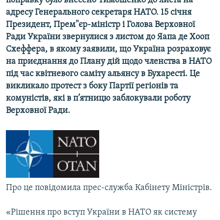
поправку було внесено Тимошенко до листа на
МУЛЬТИМЕДІА
адресу Генерального секретаря НАТО. 15 січня
Президент, Прем''єр-міністр і Голова Верховної
ФОТО
Ради України звернулися з листом до Яапа де Хооп
СПЕЦПРОЄКТИ
Схеффера, в якому заявили, що Україна розраховує
на приєднання до Плану дій щодо членства в НАТО
ПОДКАСТИ
під час квітневого саміту альянсу в Бухаресті. Це
викликало протест з боку Партії регіонів та
КРИМ РЕАЛІЇ
комуністів, які в п’ятницю заблокували роботу
РУС
Верховної Ради.
УКР
КТАТ
ДОЛУЧАЙСЯ!
Про це повідомила прес-служба Кабінету Міністрів.
«Рішення про вступ України в НАТО як систему