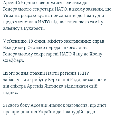
Арсеній Яценюк звернулися з листом до
Генерального секретаря НАТО, в якому заявили, що
Україна розраховує на приєднання до Плану дій
щодо членства в НАТО під час квітневого саміту
альянсу в Бухаресті.
У п’ятницю, 18 січня, міністр закордонних справ
Володимир Огризко передав цього листа
Генеральному секретареві НАТО Яапу де Хоопу
Схефферу.
Цього ж дня фракції Партії регіонів і КПУ
заблокували трибуну Верховної Ради, вимагаючи
від спікера Арсенія Яценюка відкликати свій
підпис.
Зі свого боку Арсеній Яценюк наголосив, що лист
про приєднання України до Плану дiй щодо