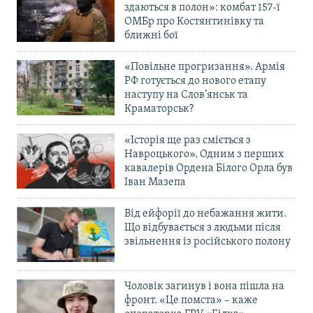
здаються в полон»: комбат 157-ї
ОМБр про Костянтинівку та
ближні бої
«Повільне прогризання». Армія
РФ готується до нового етапу
наступу на Слов’янськ та
Краматорськ?
«Історія ще раз сміється з
Навроцького». Одним з перших
кавалерів Ордена Білого Орла був
Іван Мазепа
Від ейфорії до небажання жити.
Що відбувається з людьми після
звільнення із російського полону
Чоловік загинув і вона пішла на
фронт. «Це помста» – каже