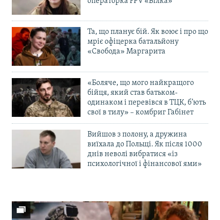
операторка FPV «Білка»
Та, що планує бій. Як воює і про що
мріє офіцерка батальйону
«Свобода» Маргарита
«Боляче, що мого найкращого
бійця, який став батьком-
одинаком і перевівся в ТЦК, б’ють
свої в тилу» – комбриг Габінет
Вийшов з полону, а дружина
виїхала до Польщі. Як після 1000
днів неволі вибратися «із
психологічної і фінансової ями»