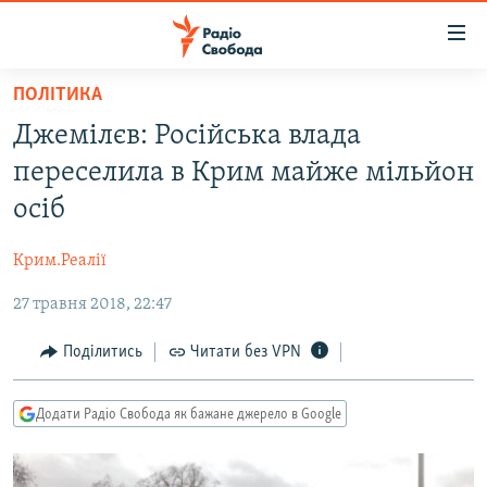
Доступність
посилання
Перейти
ПОЛІТИКА
до
РАДІО СВОБОДА – 70 РОКІВ
Джемілєв: Російська влада
основного
ВСЕ ЗА ДОБУ
матеріалу
переселила в Крим майже мільйон
СТАТТІ
Перейти
осіб
до
ВІЙНА
ПОЛІТИКА
основної
Крим.Реалії
РОСІЙСЬКА «ФІЛЬТРАЦІЯ»
ЕКОНОМІКА
навігації
Перейти
27 травня 2018, 22:47
ДОНБАС.РЕАЛІЇ
СУСПІЛЬСТВО
до
КРИМ.РЕАЛІЇ
КУЛЬТУРА
Поділитись
Читати без VPN
пошуку
ТИ ЯК?
СПОРТ
Додати Радіо Свобода як бажане джерело в Google
СХЕМИ
УКРАЇНА
КИТАЙ.ВИКЛИКИ
СВІТ