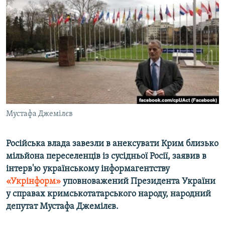
МУЛЬТИМЕДІА
ФОТО
СПЕЦПРОЄКТИ
ПОДКАСТИ
КРИМ РЕАЛІЇ
РУС
Мустафа Джемілєв
УКР
КТАТ
Російська влада завезли в анексувати Крим близько
мільйона переселенців із сусідньої Росії, заявив в
ДОЛУЧАЙСЯ!
інтерв'ю українському інформагентству
«Укрінформ»
уповноважений Президента України
у справах кримськотатарського народу, народний
депутат Мустафа Джемілєв.