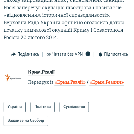
Заходу запровадили низку економічних санкцій.
Росія заперечує окупацію півострова і називає це
«відновленням історичної справедливості».
Верховна Рада України офіційно оголосила датою
початку тимчасової окупації Криму і Севастополя
Росією 20 лютого 2014.
Поділитись
Читати без VPN
Підписатись
Крим.Реалії
Передрук із
«Крим.Реалії»
/
«Крым.Реалии»
Україна
Політика
Суспільство
Важливе на Свободі