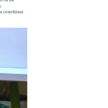
.
ям семейных