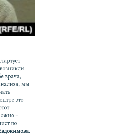
стартует
 возникли
е врача,
анализа, мы
нать
ентре это
этот
можно –
лист по
Евдокимова.