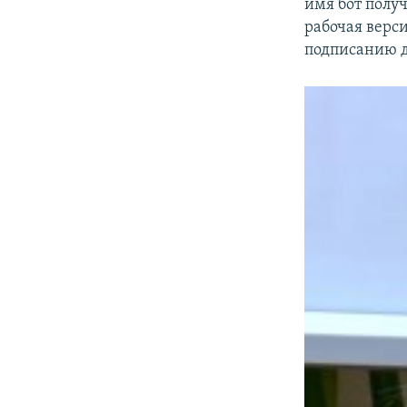
имя бот полу
рабочая верс
подписанию д