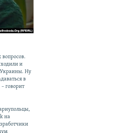
 вопросов.
иходили и
 Украины. Ну
даваться в
 – говорит
мариупольцы,
k на
азработчики
мум