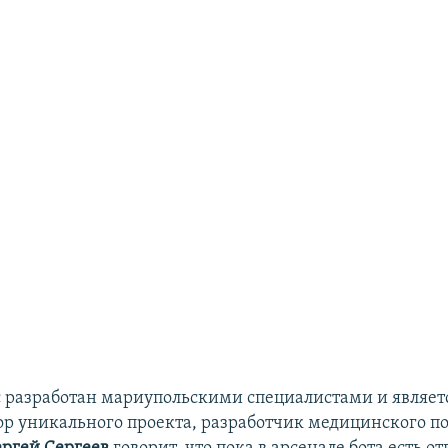
с разработан мариупольскими специалистами и являет
ор уникального проекта, разработчик медицинского п
ергей Сергеев
говорит, что пока в арсенале бота есть о