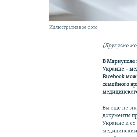
Иллюстративное фото
(Друкуємо мо
В Мариуполе 
Украине – ме
Facebook
може
семейного вр
медицинского
Вы еще не зна
документы пр
Украине и ее
медицинский 