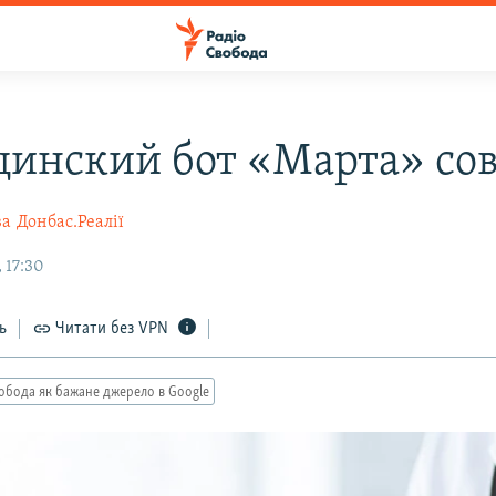
инский бот «Марта» сов
ва
Донбас.Реалії
 17:30
ь
Читати без VPN
обода як бажане джерело в Google