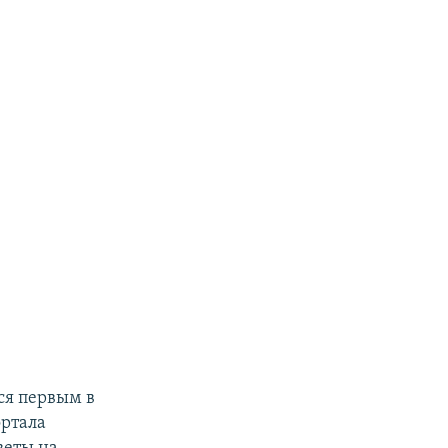
ся первым в
ортала
тветы на