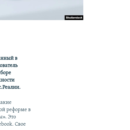
анный в
ователь
ыборе
жности
.Реалии.
какие
ой реформе в
ы». Это
book. Свое