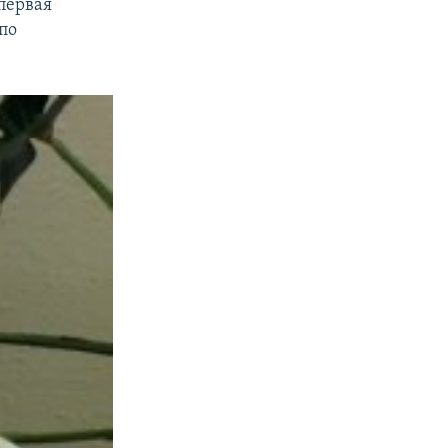
первая
по