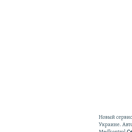
​Новый серви
Украине. Авт
Medkontrol
С