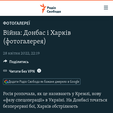
Доступність
посилання
Перейти
ФОТОГАЛЕРЕЇ
до
РАДІО СВОБОДА – 70 РОКІВ
Війна: Донбас і Харків
основного
ВСЕ ЗА ДОБУ
матеріалу
(фотогалерея)
СТАТТІ
Перейти
до
28 квітня 2022, 22:19
ВІЙНА
ПОЛІТИКА
основної
Поділитись
РОСІЙСЬКА «ФІЛЬТРАЦІЯ»
ЕКОНОМІКА
навігації
Перейти
Читати без VPN
ДОНБАС.РЕАЛІЇ
СУСПІЛЬСТВО
до
КРИМ.РЕАЛІЇ
КУЛЬТУРА
Додати Радіо Свобода як бажане джерело в Google
пошуку
ТИ ЯК?
СПОРТ
Росія розпочала, як це називають у Кремлі, нову
СХЕМИ
УКРАЇНА
«фазу спецоперації» в Україні. На Донбасі точаться
безперервні бої, Харків обстрілюють
КИТАЙ.ВИКЛИКИ
СВІТ