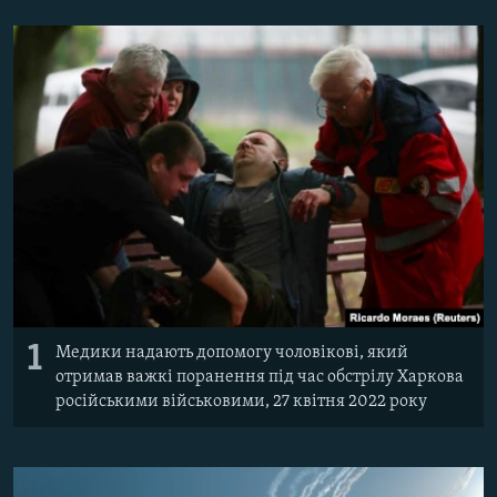
МУЛЬТИМЕДІА
ФОТО
СПЕЦПРОЄКТИ
ПОДКАСТИ
КРИМ РЕАЛІЇ
РУС
УКР
КТАТ
1
Медики надають допомогу чоловікові, який
ДОЛУЧАЙСЯ!
отримав важкі поранення під час обстрілу Харкова
російськими військовими, 27 квітня 2022 року