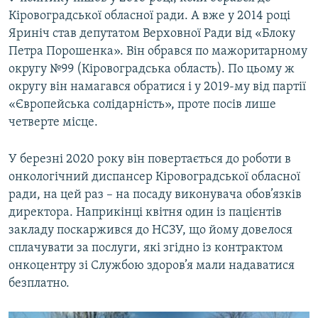
Кіровоградської обласної ради. А вже у 2014 році
Яриніч став депутатом Верховної Ради від «Блоку
Петра Порошенка». Він обрався по мажоритарному
округу №99 (Кіровоградська область). По цьому ж
округу він намагався обратися і у 2019-му від партії
«Європейська солідарність», проте посів лише
четверте місце.
У березні 2020 року він повертається до роботи в
онкологічний диспансер Кіровоградської обласної
ради, на цей раз – на посаду виконувача обов’язків
директора. Наприкінці квітня один із пацієнтів
закладу поскаржився до НСЗУ, що йому довелося
сплачувати за послуги, які згідно із контрактом
онкоцентру зі Службою здоров’я мали надаватися
безплатно.