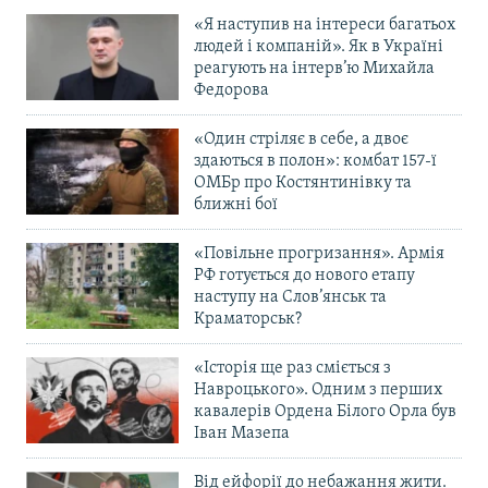
«Я наступив на інтереси багатьох
людей і компаній». Як в Україні
реагують на інтерв’ю Михайла
Федорова
«Один стріляє в себе, а двоє
здаються в полон»: комбат 157-ї
ОМБр про Костянтинівку та
ближні бої
«Повільне прогризання». Армія
РФ готується до нового етапу
наступу на Слов’янськ та
Краматорськ?
«Історія ще раз сміється з
Навроцького». Одним з перших
кавалерів Ордена Білого Орла був
Іван Мазепа
Від ейфорії до небажання жити.