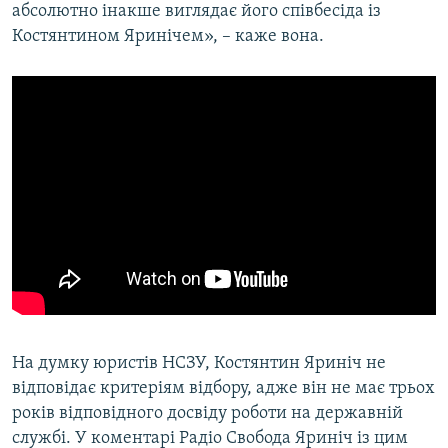
абсолютно інакше виглядає його співбесіда із
Костянтином Яринічем», – каже вона.
На думку юристів НСЗУ, Костянтин Яриніч не
відповідає критеріям відбору, адже він не має трьох
років відповідного досвіду роботи на державній
службі. У коментарі Радіо Свобода Яриніч із цим