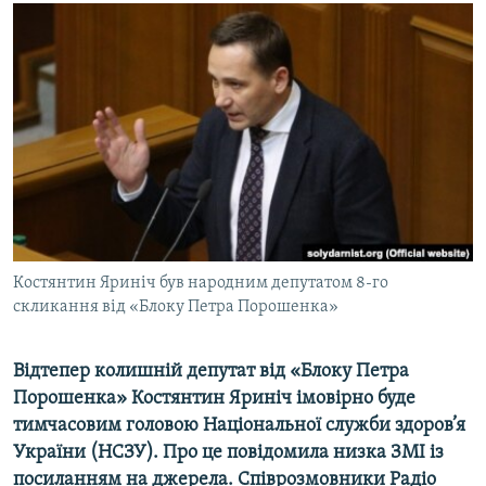
МУЛЬТИМЕДІА
ФОТО
СПЕЦПРОЄКТИ
ПОДКАСТИ
КРИМ РЕАЛІЇ
РУС
УКР
Костянтин Яриніч був народним депутатом 8-го
КТАТ
скликання від «Блоку Петра Порошенка»
ДОЛУЧАЙСЯ!
Відтепер колишній депутат від «Блоку Петра
Порошенка» Костянтин Яриніч імовірно буде
тимчасовим головою Національної служби здоров’я
України (НСЗУ). Про це повідомила низка ЗМІ із
посиланням на джерела. Співрозмовники Радіо