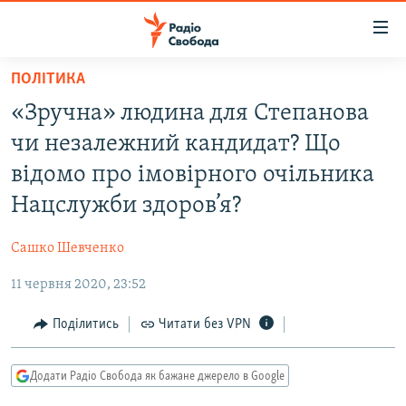
Доступність
посилання
Перейти
ПОЛІТИКА
до
РАДІО СВОБОДА – 70 РОКІВ
«Зручна» людина для Степанова
основного
ВСЕ ЗА ДОБУ
матеріалу
чи незалежний кандидат? Що
СТАТТІ
Перейти
відомо про імовірного очільника
до
ВІЙНА
ПОЛІТИКА
Нацслужби здоров’я?
основної
РОСІЙСЬКА «ФІЛЬТРАЦІЯ»
ЕКОНОМІКА
навігації
Сашко Шевченко
Перейти
ДОНБАС.РЕАЛІЇ
СУСПІЛЬСТВО
до
11 червня 2020, 23:52
КРИМ.РЕАЛІЇ
КУЛЬТУРА
пошуку
ТИ ЯК?
Поділитись
Читати без VPN
СПОРТ
СХЕМИ
УКРАЇНА
Додати Радіо Свобода як бажане джерело в Google
КИТАЙ.ВИКЛИКИ
СВІТ