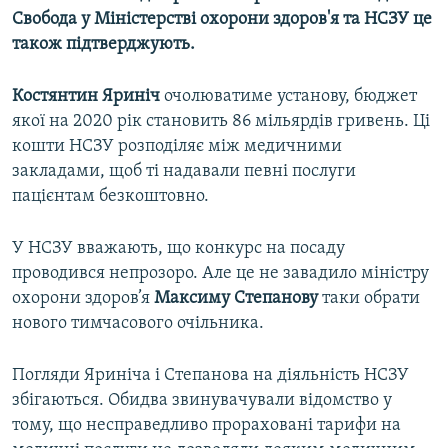
Свобода у Міністерстві охорони здоров'я та НСЗУ це
Усі сайти RFE/RL
також підтверджують.
Костянтин Яриніч
очолюватиме установу, бюджет
якої на 2020 рік становить 86 мільярдів гривень. Ці
кошти НСЗУ розподіляє між медичними
закладами, щоб ті надавали певні послуги
пацієнтам безкоштовно.
У НСЗУ вважають, що конкурс на посаду
проводився непрозоро. Але це не завадило міністру
охорони здоров’я
Максиму Степанову
таки обрати
нового тимчасового очільника.
Погляди Яриніча і Степанова на діяльність НСЗУ
збігаються. Обидва звинувачували відомство у
тому, що несправедливо прораховані тарифи на