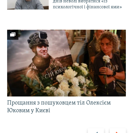
днів неволі вибратися «із
психологічної і фінансової ями»
Прощання з пошуковцем тіл Олексієм
Юковим у Києві
Назад
Вперед