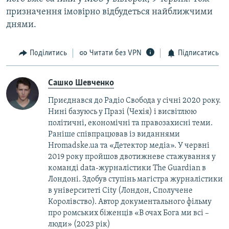
призначення імовірно відбудеться найближчими
днями.
Поділитись
Читати без VPN
Підписатись
Сашко Шевченко
Приєднався до Радіо Свобода у січні 2020 року.
Нині базуюсь у Празі (Чехія) і висвітлюю
політичні, економічні та правозахисні теми.
Раніше співпрацював із виданнями
Hromadske.ua та «Детектор медіа». У червні
2019 року пройшов двотижневе стажування у
команді data-журналістики The Guardian в
Лондоні. Здобув ступінь магістра журналістики
в університеті City (Лондон, Сполучене
Королівство). Автор документального фільму
про ромських біженців «В очах Бога ми всі –
люди» (2023 рік)