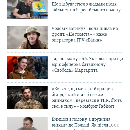
Що відбувається з людьми після
звільнення із російського полону
Чоловік загинув і вона пішла на
фронт. «Це помста» – каже
операторка FPV «Білка»
Та, що планує бій. Як воює і про що
мріє офіцерка батальйону
«Свобода» Маргарита
«Боляче, що мого найкращого
бійця, який став батьком-
одинаком і перевівся в ТЦК, б’ють
свої в тилу» – комбриг Габінет
Вийшов з полону, а дружина
виїхала до Польщі. Як після 1000