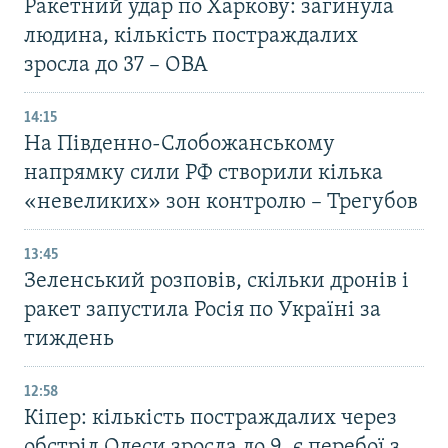
Ракетний удар по Харкову: загинула
людина, кількість постраждалих
зросла до 37 – ОВА
14:15
На Південно-Слобожанському
напрямку сили РФ створили кілька
«невеликих» зон контролю – Трегубов
13:45
Зеленський розповів, скільки дронів і
ракет запустила Росія по Україні за
тиждень
12:58
Кіпер: кількість постраждалих через
обстріл Одеси зросла до 9, є перебої з