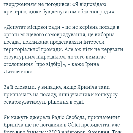
твердженням не погодився: «Я відповідаю
критерію, адже був депутатом обласної ради».
«Депутат місцевої ради – це не керівна посада в
органі місцевого самоврядування, це виборна
посада, покликана представляти інтереси
територіальної громади. Але аж ніяк не керувати
структурним підрозділом, як того вимагає
оголошення [про відбір]», – каже Ірина
Литовченко.
За її словами, у випадку, якщо Яриніча таки
призначать на посаду, інші учасники конкурсу
оскаржуватимуть рішення в суді.
Як кажуть джерела Радіо Свобода, призначення
Яриніча ще не погодили в Офісі президента, але
його вже бачили у МОЗ у вівторок, 9 червня. Тож