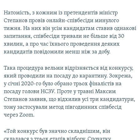
Натомість, з кожним із претендентів міністр
Степанов провів онлайн-співбесіди минулого
тижня. На них він усім кандидатам ставив однакові
запитання, співбесіди тривали не більше від 30
хвилин, а про час їхнього проведення деяких
кандидатів повідомили менш ніж за добу.
Така процедура вельми відрізняється від конкурсу,
який проводили на посаду до карантину. Зокрема,
у січні 2020-го було обрано трьох фіналістів на
посаду голови НСЗУ. Проте у травні Максим
Степанов заявив, що відхилив усі три кандидатури,
тому застосували метод півгодинних співбесід
через Zoom.
«Той конкурс був значно складнішим, він
складався з трьох етапів відбору. Спочатку