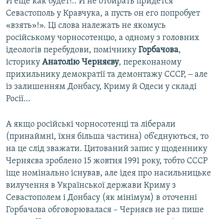
И еще как будет!.. И не отбирать придется
Севастополь у Кравчука, а пусть он его попробует
«взять»!». Ці слова належать не якомусь
російському чорносотенцю, а одному з головних
ідеологів перебудови, помічнику
Горбачова
,
історику
Анатолію Черняєву
, переконаному
прихильнику демократії та демонтажу СССР, ‒ але
із залишенням Донбасу, Криму й Одеси у складі
Росії…
А якщо російські чорносотенці та ліберали
(принаймні, їхня більша частина) об’єднуються, то
на це слід зважати. Цитований запис у щоденнику
Черняєва зроблено 15 жовтня 1991 року, тобто СССР
іще номінально існував, але ідея про насильницьке
вилучення в Української держави Криму з
Севастополем і Донбасу (як мінімум) в оточенні
Горбачова обговорювалася – Черняєв не раз пише