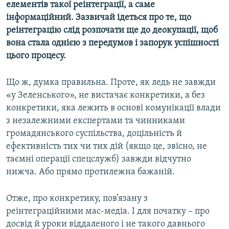
елементів такої реінтеграції, а саме
інформаційний. Зазвичай ідеться про те, що
Усі сайти RFE/RL
реінтеграцію слід розпочати ще до деокупації, щоб
вона стала однією з передумов і запорук успішності
цього процесу.
Що ж, думка правильна. Проте, як ледь не завжди
«у Зеленського», не вистачає конкретики, а без
конкретики, яка лежить в основі комунікації влади
з незалежними експертами та чинниками
громадянського суспільства, доцільність й
ефективність тих чи тих дій (якщо це, звісно, не
таємні операції спецслужб) завжди відчутно
нижча. Або прямо протилежна бажаній.
Отже, про конкретику, пов’язану з
реінтеграційними мас-медіа. І для початку – про
досвід й уроки віддаленого і не такого давнього