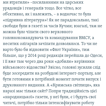
ми втратили» –посиланнями на царських
урядовців і генералів тощо. Все чітко, все
об’єктивно, як і належить, – а водночас то була
«підривна література»! Як не парадоксально, такі
свободи були в газеті за часів Кучми; взагалі, там не
можна було чіпати свого верховного
головнокомандувача та командування ВМСУ, а
неситих олігархів зачіпати дозволялося. То чи не
варто було би відновити «Флот України», тим
більше, що у 2014 році редакція перейшла до Одеси,
і її вже там через два роки «добили» керівники
військового відомства? Звісно, головні зусилля слід
буде зосередити на розбудові інтернет-порталу, але
бути готовими в потрібний момент почати випуск і
друкованого видання. А «Кримська світлиця», яка
наразі має тільки сайт? Попри традиційність цієї
«народницької» газети, у неї були, є і будуть свої
читачі, потрібно тільки інтенсифікувати роботу