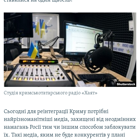
ставилися на один щабель?
Студія кримськотатарського радіо «Хаят»
Сьогодні для реінтеграції Криму потрібні
найрізноманітніші медіа, захищені від неодмінних
намагань Росії тим чи іншим способом заблокувати
їх. Такі медіа, яким не буде конкурентів у плані