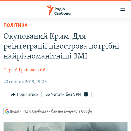
Доступність
посилання
Перейти
ПОЛІТИКА
до
РАДІО СВОБОДА – 70 РОКІВ
Окупований Крим. Для
основного
ВСЕ ЗА ДОБУ
матеріалу
реінтеграції півострова потрібні
СТАТТІ
Перейти
найрізноманітніші ЗМІ
до
ВІЙНА
ПОЛІТИКА
основної
Сергій Грабовський
РОСІЙСЬКА «ФІЛЬТРАЦІЯ»
ЕКОНОМІКА
навігації
Перейти
23 серпня 2019, 19:05
ДОНБАС.РЕАЛІЇ
СУСПІЛЬСТВО
до
КРИМ.РЕАЛІЇ
КУЛЬТУРА
Поділитись
Читати без VPN
пошуку
ТИ ЯК?
СПОРТ
Додати Радіо Свобода як бажане джерело в Google
СХЕМИ
УКРАЇНА
ПРИАЗОВ’Я
СВІТ