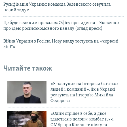
Русифікація України: команда Зеленського озвучила
новий задум
Це буде великим провалом Офісу президента – Яковенко
про ідею російськомовного каналу (огляд преси)
Війна України з Росією. Нову владу тестують на «червоні
лінії»
Читайте також
«Я наступив на інтереси багатьох
людей і компаній». Як в Україні
реагують на інтерв’ю Михайла
Федорова
«Один стріляє в себе, а двоє
здаються в полон»: комбат 157-ї
ОМБр про Костянтинівку та