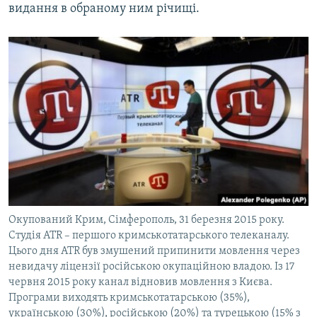
видання в обраному ним річищі.
Окупований Крим, Сімферополь, 31 березня 2015 року.
Студія ATR – першого кримськотатарського телеканалу.
Цього дня ATR був змушений припинити мовлення через
невидачу ліцензії російською окупаційною владою. Із 17
червня 2015 року канал відновив мовлення з Києва.
Програми виходять кримськотатарською (35%),
українською (30%), російською (20%) та турецькою (15% з