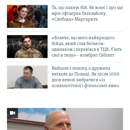
Та, що планує бій. Як воює і про що
мріє офіцерка батальйону
«Свобода» Маргарита
«Боляче, що мого найкращого
бійця, який став батьком-
одинаком і перевівся в ТЦК, б’ють
свої в тилу» – комбриг Габінет
Вийшов з полону, а дружина
виїхала до Польщі. Як після 1000
днів неволі вибратися «із
психологічної і фінансової ями»