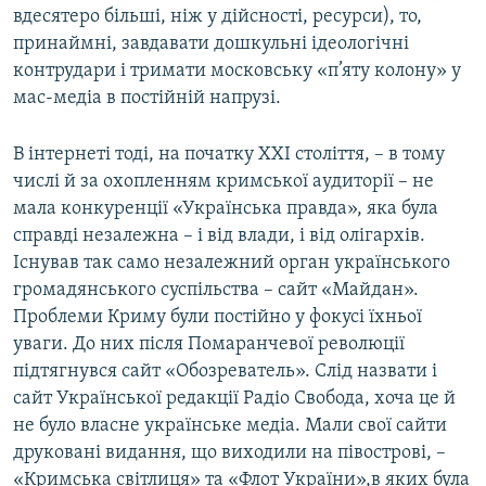
вдесятеро більші, ніж у дійсності, ресурси), то,
принаймні, завдавати дошкульні ідеологічні
контрудари і тримати московську «п’яту колону» у
мас-медіа в постійній напрузі.
В інтернеті тоді, на початку ХХІ століття, – в тому
числі й за охопленням кримської аудиторії – не
мала конкуренції «Українська правда», яка була
справді незалежна – і від влади, і від олігархів.
Існував так само незалежний орган українського
громадянського суспільства – сайт «Майдан».
Проблеми Криму були постійно у фокусі їхньої
уваги. До них після Помаранчевої революції
підтягнувся сайт «Обозреватель». Слід назвати і
сайт Української редакції Радіо Свобода, хоча це й
не було власне українське медіа. Мали свої сайти
друковані видання, що виходили на півострові, –
«Кримська світлиця» та «Флот України»,в яких була