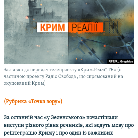
КИТАЙ.ВИКЛИКИ
МУЛЬТИМЕДІА
ФОТО
СПЕЦПРОЄКТИ
ПОДКАСТИ
КРИМ РЕАЛІЇ
Заставка до передач телепроєкту «Крим.Реалії ТБ» (є
РУС
частиною проекту Радіо Свобода , що спрямований на
окупований Крим)
УКР
КТАТ
(Рубрика «Точка зору»)
ДОЛУЧАЙСЯ!
За останній час «у Зеленського» почастішали
виступи різного рівня речників, які ведуть мову про
реінтеграцію Криму і про один із важливих