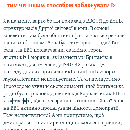
тим чи іншим способом заблокувати їх
Як на мене, варто брати приклад з ВВС і її дочірніх
структур часів Другої світової війни. В основі
мовлення там були об’єктивні факти, які викривали
нацизм і фашизм. А чи була там пропаганда? Так,
була. На ВВС пропагували, скажімо, героїв-
льотчиків і моряків, які захистили Британію в
найтяжчі для неї часи, у 1940-42 роках. Це з
погляду деяких прихильників нинішніх «норм
журналістики» неприпустимо. Та чи припустимо
(проведемо уявний експеримент), щоб британське
радіо було «рівновіддалене» від Королівських ВПС і
Люфтваффе, від агресора та противника його? А ще
на ВВС активно пропагували цінності демократії.
Теж неприпустимо? А чи припустимо, щоб
демократія і тоталітаризм оцінювалися на рівних,