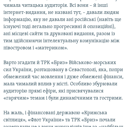
чимала читацька аудиторія. Всі вони – й інші
інтернет-видання, не названі тут, – давали людям
інформацію, яку не давали ані російські (навіть ще
існуючі тоді легально прогресивні й опозиційні),
ані місцеві сайти та друковані видання, разом із
тим здійснюючи інтелектуальну комунікацію між
півостровом і «материком».
Варто згадати й ТРК «Бриз» Військово-морських
сил України, розташовану в Севастополі, яка, попри
обмежений час мовлення і дуже обмежені фінанси,
мала чималий вплив у місті. Особливо збурювали
аудиторію прямі ефіри, які присвячувалися
«гарячим» темам і були динамічними та гострими.
На жаль, і фінансовані державою «Кримська
світлиця», «Флот України» та ТРК «Бриз» почали