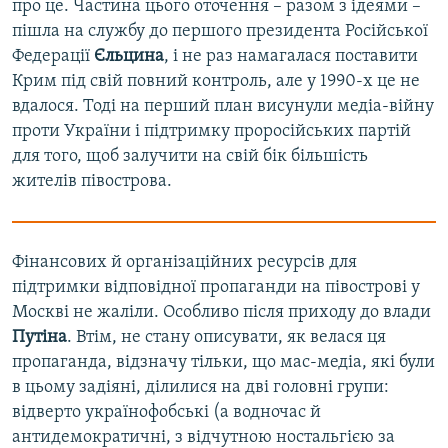
про це. Частина цього оточення – разом з ідеями –
пішла на службу до першого президента Російської
Федерації
Єльцина
, і не раз намагалася поставити
Крим під свій повний контроль, але у 1990-х це не
вдалося. Тоді на перший план висунули медіа-війну
проти України і підтримку проросійських партій
для того, щоб залучити на свій бік більшість
жителів півострова.
Фінансових й організаційних ресурсів для
підтримки відповідної пропаганди на півострові у
Москві не жаліли. Особливо після приходу до влади
Путіна
. Втім, не стану описувати, як велася ця
пропаганда, відзначу тільки, що мас-медіа, які були
в цьому задіяні, ділилися на дві головні групи:
відверто українофобські (а водночас й
антидемократичні, з відчутною ностальгією за