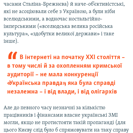
часами Сталіна-Брежнєва) й наче-об’єктивістські,
які не асоціювали себе з Україною, а були ніби
вселюдськими, а водночас ностальгійно-
імперськими («вселюдська велика російська
культура», «здобутки великої держави» і таке
інше).
В інтернеті на початку ХХІ століття –
в тому числі й за охопленням кримської
аудиторії – не мала конкуренції
«Українська правда», яка була справді
незалежна – і від влади, і від олігархів
Але до певного часу незначні за кількістю
працівників і фінансами власне українські ЗМІ
могли, якщо не протистояти такій пропаганді (для
цього Києву слід було б спрямовувати на таку справу