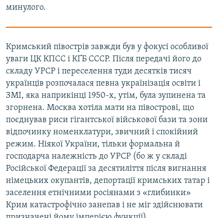
минулого.
Кримський півострів завжди був у фокусі особливої
уваги ЦК КПСС і КҐБ СССР. Після передачі його до
складу УРСР і переселення туди десятків тисяч
українців розпочалася певна українізація освіти і
ЗМІ, яка наприкінці 1950-х, утім, була зупинена та
згорнена. Москва хотіла мати на півострові, що
поєднував риси гігантської військової бази та зони
відпочинку номенклатури, звичний і спокійний
режим. Ніякої України, тільки формальна й
господарча належність до УРСР (бо ж у складі
Російської Федерації за десятиліття після вигнання
німецьких окупантів, депортації кримських татар і
заселення етнічними росіянами з «глибинки»
Крим катастрофічно занепав і не міг здійснювати
призначені йому імперією функції).