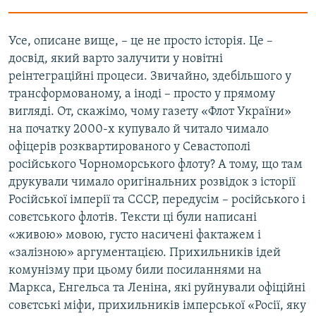
Усе, описане вище, – це не просто історія. Це –
досвід, який варто залучити у новітні
реінтеграційні процеси. Звичайно, здебільшого у
трансформованому, а іноді – просто у прямому
вигляді. От, скажімо, чому газету «Флот України»
на початку 2000-х купувало й читало чимало
офіцерів розквартированого у Севастополі
російського Чорноморського флоту? А тому, що там
друкували чимало оригінальних розвідок з історії
Російської імперії та СССР, передусім – російського і
совєтського флотів. Тексти ці були написані
«живою» мовою, густо насичені фактажем і
«залізною» аргументацією. Прихильників ідей
комунізму при цьому били посиланнями на
Маркса, Енгельса та Леніна, які руйнували офіційні
совєтські міфи, прихильників імперської «Росії, яку