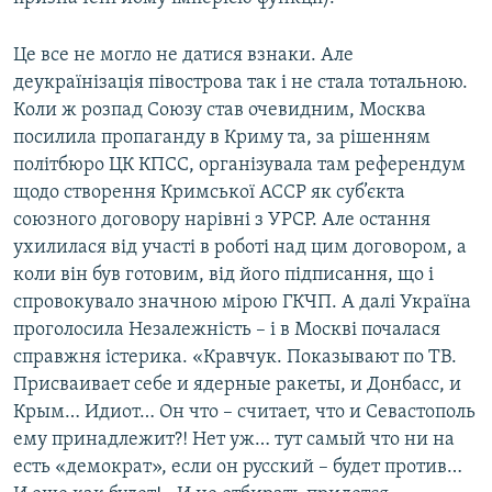
Це все не могло не датися взнаки. Але
деукраїнізація півострова так і не стала тотальною.
Коли ж розпад Союзу став очевидним, Москва
посилила пропаганду в Криму та, за рішенням
політбюро ЦК КПСС, організувала там референдум
щодо створення Кримської АССР як суб’єкта
союзного договору нарівні з УРСР. Але остання
ухилилася від участі в роботі над цим договором, а
коли він був готовим, від його підписання, що і
спровокувало значною мірою ГКЧП. А далі Україна
проголосила Незалежність – і в Москві почалася
справжня істерика. «Кравчук. Показывают по ТВ.
Присваивает себе и ядерные ракеты, и Донбасс, и
Крым… Идиот… Он что – считает, что и Севастополь
ему принадлежит?! Нет уж… тут самый что ни на
есть «демократ», если он русский – будет против…