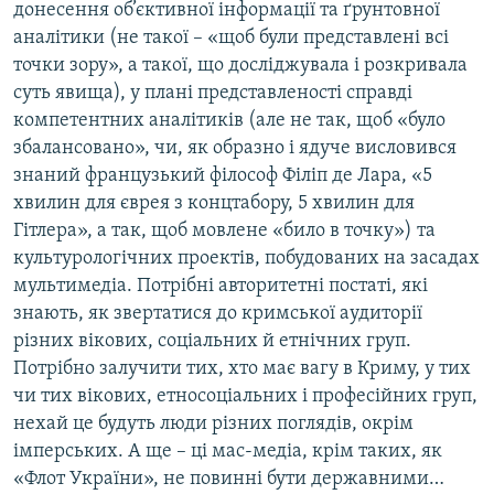
донесення об’єктивної інформації та ґрунтовної
аналітики (не такої – «щоб були представлені всі
точки зору», а такої, що досліджувала і розкривала
суть явища), у плані представленості справді
компетентних аналітиків (але не так, щоб «було
збалансовано», чи, як образно і ядуче висловився
знаний французький філософ Філіп де Лара, «5
хвилин для єврея з концтабору, 5 хвилин для
Гітлера», а так, щоб мовлене «било в точку») та
культурологічних проектів, побудованих на засадах
мультимедіа. Потрібні авторитетні постаті, які
знають, як звертатися до кримської аудиторії
різних вікових, соціальних й етнічних груп.
Потрібно залучити тих, хто має вагу в Криму, у тих
чи тих вікових, етносоціальних і професійних груп,
нехай це будуть люди різних поглядів, окрім
імперських. А ще – ці мас-медіа, крім таких, як
«Флот України», не повинні бути державними…