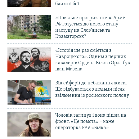
ближні бої
«Повільне прогризання». Армія
РФ готується до нового етапу
наступу на Слов’янськ та
Краматорськ?
«Історія ще раз сміється з
Навроцького». Одним з перших
кавалерів Ордена Білого Орла був
Іван Мазепа
Від ейфорії до небажання жити.
Що відбувається з людьми після
звільнення із російського полону
Чоловік загинув і вона пішла на
фронт. «Це помста» – каже
операторка FPV «Білка»