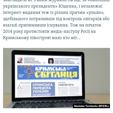
занепадати не з вини журналістів іще за «найбільш
українського президента» Ющенка, і незалежні
інтернет-видання теж із різних причин «упали»,
здебільшого потрапивши під контроль олігархів або
взагалі припинивши існування. Тож на початок
2014 року протистояти медіа-наступу Росії на
Кримському півострові мало хто міг…