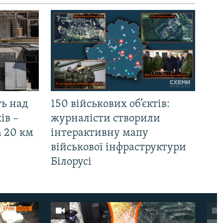
ть над
150 військових об’єктів:
ів –
журналісти створили
а 20 км
інтерактивну мапу
військової інфраструктури
Білорусі