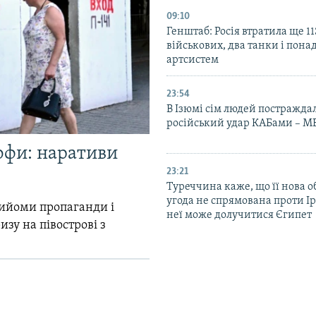
09:10
Генштаб: Росія втратила ще 1
військових, два танки і пона
артсистем
23:54
В Ізюмі сім людей постражда
російський удар КАБами – М
офи: наративи
23:21
Туреччина каже, що її нова 
угода не спрямована проти Ір
прийоми пропаганди і
неї може долучитися Єгипет
зу на півострові з