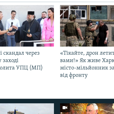
і скандал через
«Тікайте, дрон лети
у заході
вами!» Як живе Харк
олита УПЦ (МП)
місто-мільйонник з
від фронту