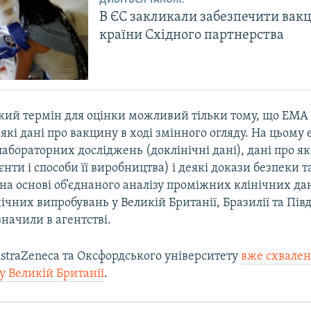
ДИВІТЬСЯ ТАКОЖ:
В ЄС закликали забезпечити вак
країни Східного партнерства
кий термін для оцінки можливий тільки тому, що EMA
які дані про вакцину в ході змінного огляду. На цьому
лабораторних досліджень (доклінічні дані), дані про я
ієнти і способи її виробництва) і деякі докази безпеки т
на основі об’єднаного аналізу проміжних клінічних да
ічних випробувань у Великій Британії, Бразилії та Пів
значили в агентстві.
straZeneca та Оксфордського університету
вже схвален
у Великій Британії
.