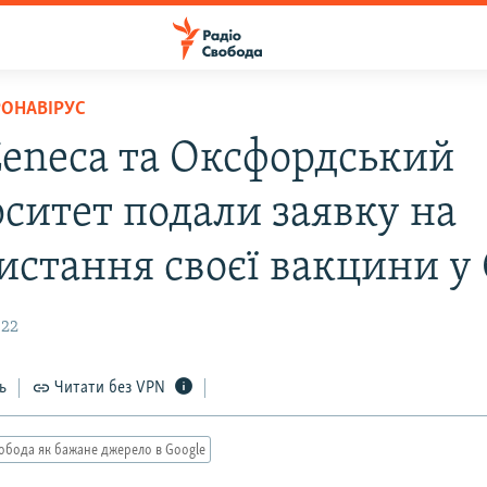
РОНАВІРУС
Zeneca та Оксфордський
рситет подали заявку на
истання своєї вакцини у
:22
ь
Читати без VPN
обода як бажане джерело в Google