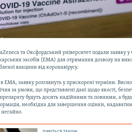
raZeneca та Оксфордський університет подали заявку у
ікарських засобів (EMA) для отримання дозволу на ви
бленої вакцини від коронавірусу.
в EMA, заявку розглянуть у прискорені терміни. Висн
січня за умови, що представлені дані щодо якості, безпе
препарату будуть досить надійними та повними, а буд
формація, необхідна для завершення оцінки, надавати
 негайно.