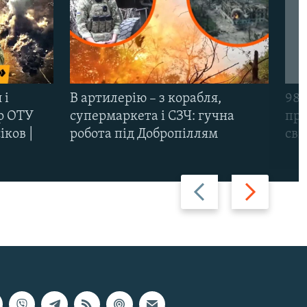
 і
В артилерію – з корабля,
98-
р ОТУ
супермаркета і СЗЧ: гучна
про
іков |
робота під Добропіллям
сві
Назад
Вперед