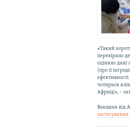
«Такий корот
перевірило де
оцінило дані 
(про її інгред
ефективності 
чотирьох клін
Африці», – за
Вакцина від A
застосування 