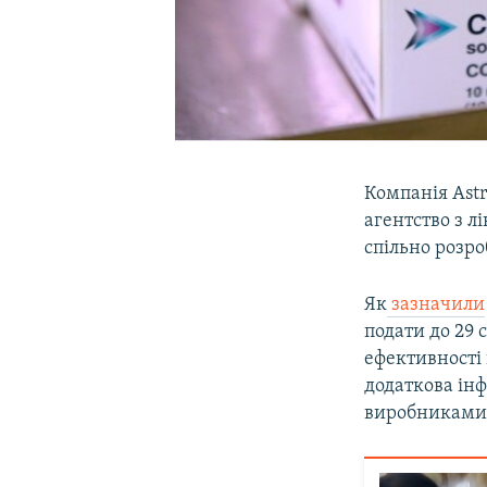
Компанія Ast
агентство з л
спільно розро
Як
зазначили
подати до 29 
ефективності 
додаткова ін
виробниками