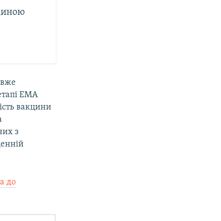
циною
 вже
 етапі EMA
кість вакцини
а
них з
денній
а до