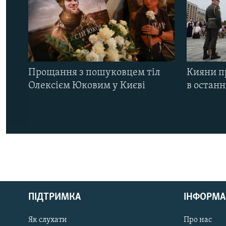
Прощання з пошуковцем тіл
Кияни п
Олексієм Юковим у Києві
в остан
КРИМ РЕАЛІЇ
РУС
ПІДТРИМКА
ІНФОРМА
УКР
КТАТ
Як слухати
Про нас