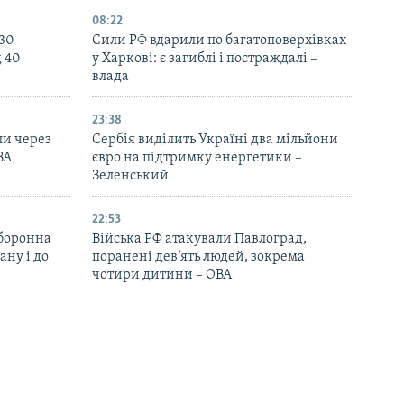
08:22
130
Сили РФ вдарили по багатоповерхівках
д 40
у Харкові: є загиблі і постраждалі –
влада
23:38
ли через
Сербія виділить Україні два мільйони
ВА
євро на підтримку енергетики –
Зеленський
22:53
оборонна
Війська РФ атакували Павлоград,
ану і до
поранені дев’ять людей, зокрема
чотири дитини – ОВА