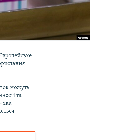
 Європейське
користання
овок можуть
чності та
ь-яка
меться