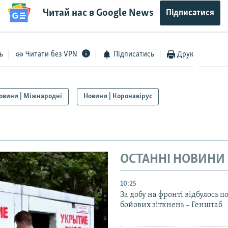
Читай нас в Google News
Підписатися
ь
Читати без VPN
Підписатись
Друк
овини | Міжнародні
Новини | Коронавірус
ОСТАННІ НОВИНИ
10:25
За добу на фронті відбулось п
бойових зіткнень – Генштаб