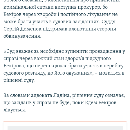
За його словами, з клопотанням про припинення
Усі сайти RFE/RL
кримінальної справи виступив прокурор, бо
Бекіров через хвороби і постійного лікування не
може брати участь в судових засіданнях. Суддя
Сергій Деменок підтримав клопотання сторони
обвинувачення.
«Суд вважає за необхідне зупинити провадження у
справі через важкий стан здоров’я підсудного
Бекірова, що перешкоджає брати участь в перебігу
судового розгляду, до його одужання», – мовиться в
рішенні суду.
За словами адвоката Ладіна, рішення суду означає,
що засідань у справі не буде, поки Едем Бекіров
лікується.