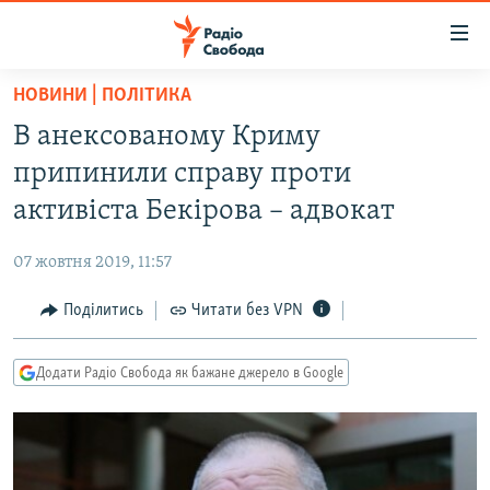
Доступність
посилання
Перейти
НОВИНИ | ПОЛІТИКА
до
РАДІО СВОБОДА – 70 РОКІВ
В анексованому Криму
основного
ВСЕ ЗА ДОБУ
матеріалу
припинили справу проти
СТАТТІ
Перейти
активіста Бекірова – адвокат
до
ВІЙНА
ПОЛІТИКА
основної
07 жовтня 2019, 11:57
РОСІЙСЬКА «ФІЛЬТРАЦІЯ»
ЕКОНОМІКА
навігації
Перейти
Поділитись
Читати без VPN
ДОНБАС.РЕАЛІЇ
СУСПІЛЬСТВО
до
КРИМ.РЕАЛІЇ
КУЛЬТУРА
пошуку
Додати Радіо Свобода як бажане джерело в Google
ТИ ЯК?
СПОРТ
СХЕМИ
УКРАЇНА
КИТАЙ.ВИКЛИКИ
СВІТ