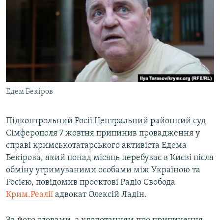
МУЛЬТИМЕДІА
ФОТО
СПЕЦПРОЄКТИ
ПОДКАСТИ
КРИМ РЕАЛІЇ
Едем Бекіров
РУС
УКР
Підконтрольний Росії Центральний районний суд
Сімферополя 7 жовтня припинив провадження у
КТАТ
справі кримськотатарського активіста Едема
Бекірова, який понад місяць перебуває в Києві після
ДОЛУЧАЙСЯ!
обміну утримуваними особами між Україною та
Росією, повідомив проектові Радіо Свобода
Крим.Реалії
адвокат Олексій Ладін.