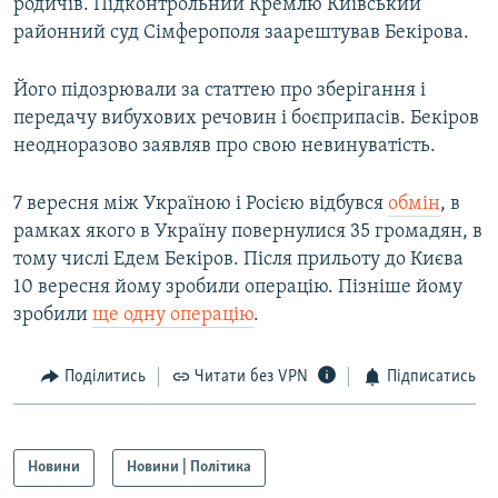
родичів. Підконтрольний Кремлю Київський
районний суд Сімферополя заарештував Бекірова.
Його підозрювали за статтею про зберігання і
передачу вибухових речовин і боєприпасів. Бекіров
неодноразово заявляв про свою невинуватість.
7 вересня між Україною і Росією відбувся
обмін
, в
рамках якого в Україну повернулися 35 громадян, в
тому числі Едем Бекіров. Після прильоту до Києва
10 вересня йому зробили операцію. Пізніше йому
зробили
ще одну операцію
.
Поділитись
Читати без VPN
Підписатись
Новини
Новини | Політика