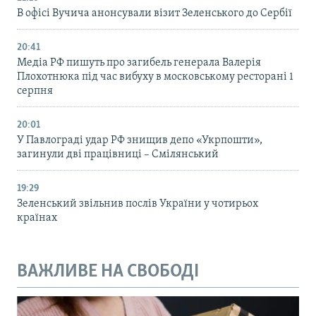
В офісі Вучича анонсували візит Зеленського до Сербії
20:41
Медіа РФ пишуть про загибель генерала Валерія
Плохотнюка під час вибуху в московському ресторані 1
серпня
20:01
У Павлограді удар РФ знищив депо «Укрпошти»,
загинули дві працівниці – Смілянський
19:29
Зеленський звільнив послів України у чотирьох
країнах
ВАЖЛИВЕ НА СВОБОДІ