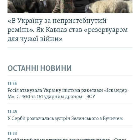
«В Україну за непристебнутий
ремінь». Як Кавказ став «резервуаром
для чужої війни»
ОСТАННІ НОВИНИ
11:55
Росія атакувала Україну шістьма ракетами «Іскандер-
М», С-400 та 151 ударним дроном – ЗСУ
11:45
У Сербії розпочалась зустріч Зеленського з Вучичем
11:23