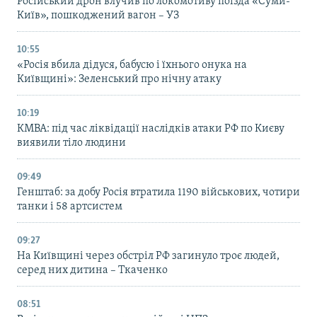
Російський дрон влучив по локомотиву поїзда «Суми-
Київ», пошкоджений вагон – УЗ
10:55
«Росія вбила дідуся, бабусю і їхнього онука на
Київщині»: Зеленський про нічну атаку
10:19
КМВА: під час ліквідації наслідків атаки РФ по Києву
виявили тіло людини
09:49
Генштаб: за добу Росія втратила 1190 військових, чотири
танки і 58 артсистем
09:27
На Київщині через обстріл РФ загинуло троє людей,
серед них дитина – Ткаченко
08:51