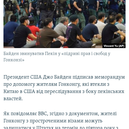
МУЛЬТИМЕДІА
ФОТО
СПЕЦПРОЄКТИ
ПОДКАСТИ
КРИМ РЕАЛІЇ
Байден звинуватив Пекін у «підриві прав і свобод у
РУС
Гонконзі»
УКР
Президент США Джо Байден підписав меморандум
КТАТ
про допомогу жителям Гонконгу, які втекли з
Китаю в США від переслідування з боку пекінських
ДОЛУЧАЙСЯ!
властей.
Як повідомляє ВВС, згідно з документом, жителі
Гонконгу з простроченими візами можуть
залишатися у Штатах на термін до півтора року з