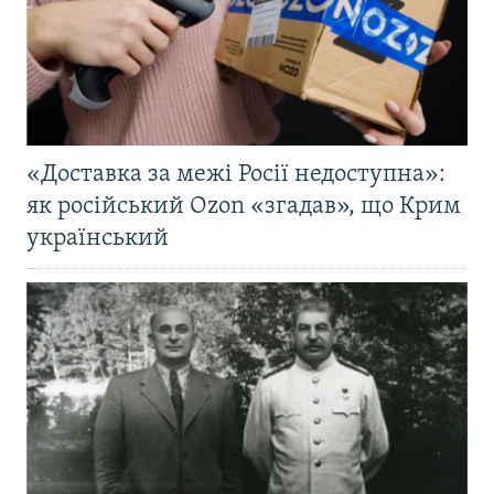
«Доставка за межі Росії недоступна»:
як російський Ozon «згадав», що Крим
український