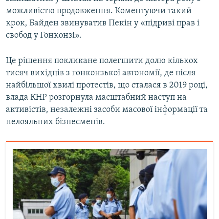
Усі сайти RFE/RL
можливістю продовження. Коментуючи такий
крок, Байден звинуватив Пекін у «підриві прав і
свобод у Гонконзі».
Це рішення покликане полегшити долю кількох
тисяч вихідців з гонконзької автономії, де після
найбільшої хвилі протестів, що сталася в 2019 році,
влада КНР розгорнула масштабний наступ на
активістів, незалежні засоби масової інформації та
нелояльних бізнесменів.