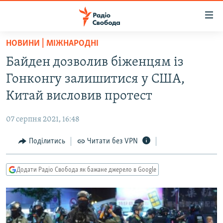
Доступність
посилання
Перейти
НОВИНИ | МІЖНАРОДНІ
до
РАДІО СВОБОДА – 70 РОКІВ
Байден дозволив біженцям із
основного
ВСЕ ЗА ДОБУ
матеріалу
Гонконгу залишитися у США,
СТАТТІ
Перейти
Китай висловив протест
до
ВІЙНА
ПОЛІТИКА
основної
07 серпня 2021, 16:48
РОСІЙСЬКА «ФІЛЬТРАЦІЯ»
ЕКОНОМІКА
навігації
Перейти
Поділитись
Читати без VPN
ДОНБАС.РЕАЛІЇ
СУСПІЛЬСТВО
до
КРИМ.РЕАЛІЇ
КУЛЬТУРА
пошуку
Додати Радіо Свобода як бажане джерело в Google
ТИ ЯК?
СПОРТ
СХЕМИ
УКРАЇНА
КИТАЙ.ВИКЛИКИ
СВІТ