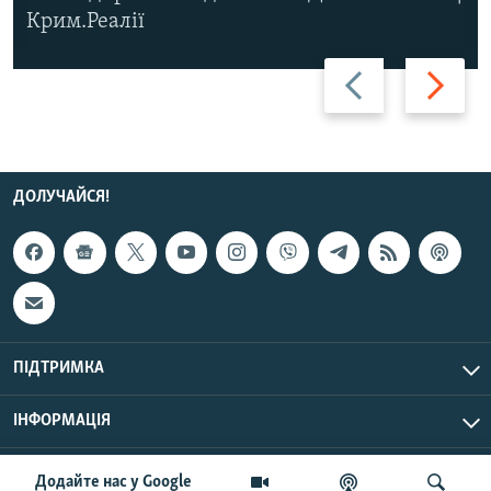
Крим.Реалії
Назад
Вперед
ДОЛУЧАЙСЯ!
ПІДТРИМКА
ІНФОРМАЦІЯ
UTC+3
© Радіо Свобода, 2026 | Усі права застережено.
Додайте нас у Google