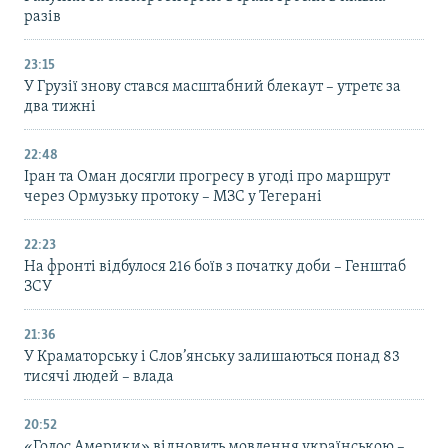
разів
23:15
У Грузії знову стався масштабний блекаут – утретє за
два тижні
22:48
Іран та Оман досягли прогресу в угоді про маршрут
через Ормузьку протоку – МЗС у Тегерані
22:23
На фронті відбулося 216 боїв з початку доби – Генштаб
ЗСУ
21:36
У Краматорську і Слов’янську залишаються понад 83
тисячі людей – влада
20:52
«Голос Америки» відновить мовлення українською –