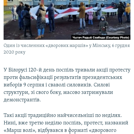
КИТАЙ.ВИКЛИКИ
МУЛЬТИМЕДІА
ФОТО
СПЕЦПРОЄКТИ
Один із численних «дворових маршів» у Мінську, 6 грудня
ПОДКАСТИ
2020 року
КРИМ РЕАЛІЇ
У Білорусі 120-й день поспіль тривали акції протесту
РУС
проти фальсифікації результатів президентських
УКР
виборів 9 серпня і сваволі силовиків. Силові
структури, зі свого боку, масово затримували
КТАТ
демонстрантів.
ДОЛУЧАЙСЯ!
Такі акції традиційно найчисельніші по неділях.
Нині, вже третю неділю поспіль, протест, названий
«Марш волі», відбувався в форматі «дворового