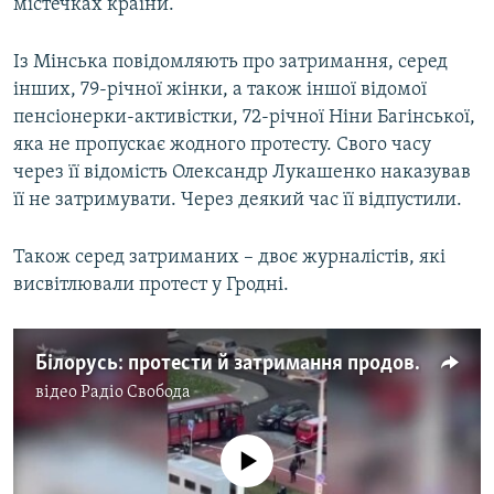
містечках країни.
Із Мінська повідомляють про затримання, серед
інших, 79-річної жінки, а також іншої відомої
пенсіонерки-активістки, 72-річної Ніни Багінської,
яка не пропускає жодного протесту. Свого часу
через її відомість Олександр Лукашенко наказував
її не затримувати. Через деякий час її відпустили.
Також серед затриманих – двоє журналістів, які
висвітлювали протест у Гродні.
Білорусь: протести й затримання продовжуються
відео
Радіо Свобода
No media source currently available