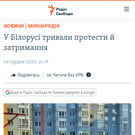
Доступність
посилання
Перейти
НОВИНИ | МІЖНАРОДНІ
до
РАДІО СВОБОДА – 70 РОКІВ
У Білорусі тривали протести й
основного
ВСЕ ЗА ДОБУ
матеріалу
затримання
СТАТТІ
Перейти
до
06 грудня 2020, 21:19
ВІЙНА
ПОЛІТИКА
основної
РОСІЙСЬКА «ФІЛЬТРАЦІЯ»
Поділитись
Читати без VPN
ЕКОНОМІКА
навігації
Перейти
ДОНБАС.РЕАЛІЇ
СУСПІЛЬСТВО
до
Додати Радіо Свобода як бажане джерело в Google
КРИМ.РЕАЛІЇ
КУЛЬТУРА
пошуку
ТИ ЯК?
СПОРТ
СХЕМИ
УКРАЇНА
ПРИАЗОВ’Я
СВІТ