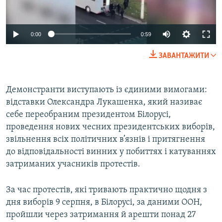
Auto
0:00
0:59
240p
ЗАВАНТАЖИТИ
360p
Auto
240p
360p
480p
480p
Демонстранти виступають із єдиними вимогами:
відставки Олександра Лукашенка, який називає
720p
720p
1080p
себе переобраним президентом Білорусі,
1080p
проведення нових чесних президентських виборів,
звільнення всіх політичних в’язнів і притягнення
до відповідальності винних у побиттях і катуваннях
затриманих учасників протестів.
За час протестів, які тривають практично щодня з
дня виборів 9 серпня, в Білорусі, за даними ООН,
пройшли через затримання й арешти понад 27