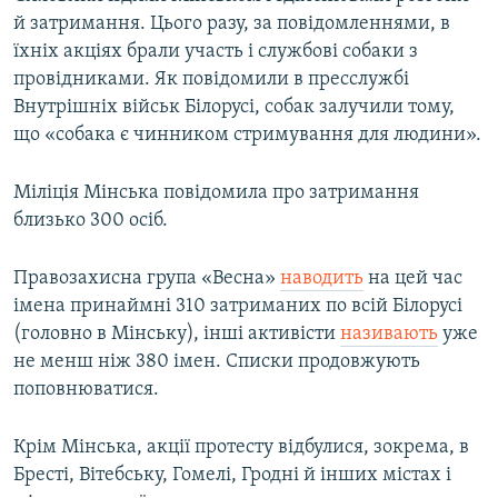
й затримання. Цього разу, за повідомленнями, в
їхніх акціях брали участь і службові собаки з
провідниками. Як повідомили в пресслужбі
Внутрішніх військ Білорусі, собак залучили тому,
що «собака є чинником стримування для людини».
Міліція Мінська повідомила про затримання
близько 300 осіб.
Правозахисна група «Весна»
наводить
на цей час
імена принаймні 310 затриманих по всій Білорусі
(головно в Мінську), інші активісти
називають
уже
не менш ніж 380 імен. Списки продовжують
поповнюватися.
Крім Мінська, акції протесту відбулися, зокрема, в
Бресті, Вітебську, Гомелі, Гродні й інших містах і