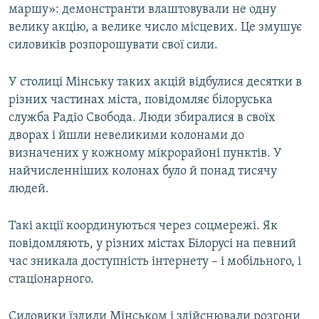
маршу»: демонстранти влаштовували не одну
велику акцію, а велике число місцевих. Це змушує
Усі сайти RFE/RL
силовиків розпорошувати свої сили.
У столиці Мінську таких акцій відбулися десятки в
різних частинах міста, повідомляє білоруська
служба Радіо Свобода. Люди збиралися в своїх
дворах і йшли невеликими колонами до
визначених у кожному мікрорайоні пунктів. У
найчисленніших колонах було й понад тисячу
людей.
Такі акції координуються через соцмережі. Як
повідомляють, у різних містах Білорусі на певний
час зникала доступність інтернету – і мобільного, і
стаціонарного.
Силовики їздили Мінськом і здійснювали розгони