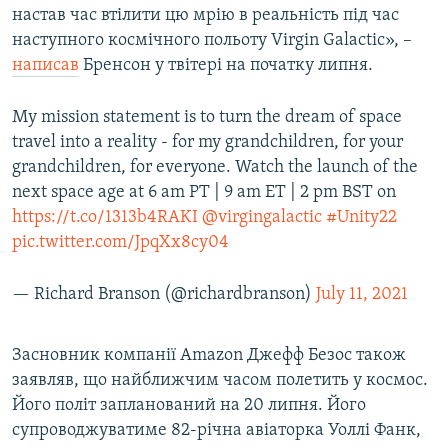
настав час втілити цю мрію в реальність під час
наступного космічного польоту Virgin Galactic», –
Усі сайти RFE/RL
написав
Бренсон у твітері на початку липня.
My mission statement is to turn the dream of space
travel into a reality - for my grandchildren, for your
grandchildren, for everyone. Watch the launch of the
next space age at 6 am PT | 9 am ET | 2 pm BST on
https://t.co/1313b4RAKI
@virgingalactic
#Unity22
pic.twitter.com/JpqXx8cy04
— Richard Branson (@richardbranson)
July 11, 2021
Засновник компанії Amazon Джефф Безос також
заявляв, що найближчим часом полетить у космос.
Його політ запланований на 20 липня. Його
супроводжуватиме 82-річна авіаторка Уоллі Фанк,