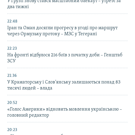
У Грузії знову стався масштабний блекаут – утретє за
два тижні
22:48
Іран та Оман досягли прогресу в угоді про маршрут
через Ормузьку протоку – МЗС у Тегерані
22:23
На фронті відбулося 216 боїв з початку доби – Генштаб
ЗСУ
21:36
У Краматорську і Слов’янську залишаються понад 83
тисячі людей – влада
20:52
«Голос Америки» відновить мовлення українською –
головний редактор
20:23