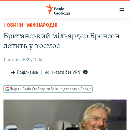
Доступність
посилання
Перейти
НОВИНИ | МІЖНАРОДНІ
до
РАДІО СВОБОДА – 70 РОКІВ
Британський мільярдер Бренсон
основного
ВСЕ ЗА ДОБУ
матеріалу
летить у космос
СТАТТІ
Перейти
до
11 липня 2021, 11:35
ВІЙНА
ПОЛІТИКА
основної
РОСІЙСЬКА «ФІЛЬТРАЦІЯ»
Поділитись
Читати без VPN
ЕКОНОМІКА
навігації
Перейти
ДОНБАС.РЕАЛІЇ
СУСПІЛЬСТВО
до
Додати Радіо Свобода як бажане джерело в Google
КРИМ.РЕАЛІЇ
КУЛЬТУРА
пошуку
ТИ ЯК?
СПОРТ
СХЕМИ
УКРАЇНА
ПРИАЗОВ’Я
СВІТ