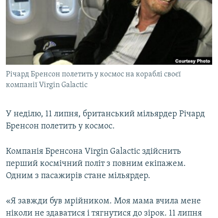
КИТАЙ.ВИКЛИКИ
МУЛЬТИМЕДІА
ФОТО
СПЕЦПРОЄКТИ
Річард Бренсон полетить у космос на кораблі своєї
ПОДКАСТИ
компанії Virgin Galactic
КРИМ РЕАЛІЇ
У неділю, 11 липня, британський мільярдер Річард
РУС
Бренсон полетить у космос.
УКР
Компанія Бренсона Virgin Galactic здійснить
КТАТ
перший космічний політ з повним екіпажем.
Одним з пасажирів стане мільярдер.
ДОЛУЧАЙСЯ!
«Я завжди був мрійником. Моя мама вчила мене
ніколи не здаватися і тягнутися до зірок. 11 липня