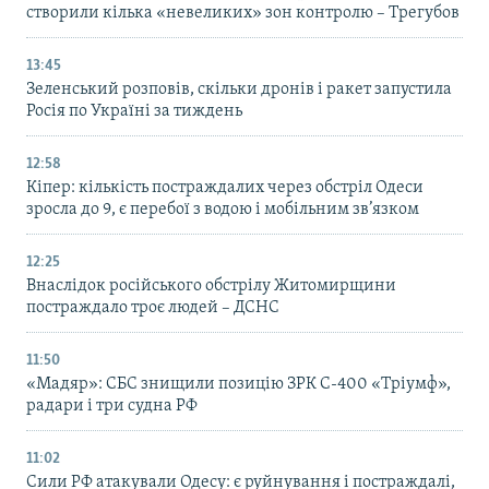
створили кілька «невеликих» зон контролю – Трегубов
13:45
Зеленський розповів, скільки дронів і ракет запустила
Росія по Україні за тиждень
12:58
Кіпер: кількість постраждалих через обстріл Одеси
зросла до 9, є перебої з водою і мобільним зв’язком
12:25
Внаслідок російського обстрілу Житомирщини
постраждало троє людей – ДСНС
11:50
«Мадяр»: СБС знищили позицію ЗРК С-400 «Тріумф»,
радари і три судна РФ
11:02
Сили РФ атакували Одесу: є руйнування і постраждалі,