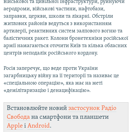
військової та цивільної інфраструктури, руйнуючи
аеродроми, військові частини, нафтобази,
заправки, церкви, школи та лікарні. Обстріли
житлових районів ведуться з використанням
артилерії, реактивних систем залпового вогню та
балістичних ракет. Колони бронетехніки російської
армії намагаються оточити Київ та кілька обласних
центрів неподалік російського кордону.
Росія заперечує, що веде проти України
загарбницьку війну на її території та називає це
«спеціальною операцію», яка має на меті
«демілітаризацію і денацифікацію».
Встановлюйте новий
застосунок Радіо
Свобода
на смартфони та планшети
Apple
і
Android
.