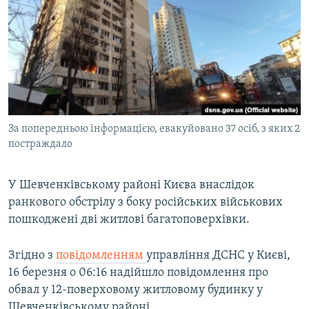
МУЛЬТИМЕДІА
ФОТО
СПЕЦПРОЄКТИ
ПОДКАСТИ
КРИМ РЕАЛІЇ
За попередньою інформацією, евакуйовано 37 осіб, з яких 2
РУС
постраждало
УКР
У Шевченківському районі Києва внаслідок
КТАТ
ранкового обстрілу з боку російських військових
пошкоджені дві житлові багатоповерхівки.
ДОЛУЧАЙСЯ!
Згідно з
повідомленням
управління ДСНС у Києві,
16 березня о 06:16 надійшло повідомлення про
обвал у 12-поверховому житловому будинку у
Шевченківському районі.