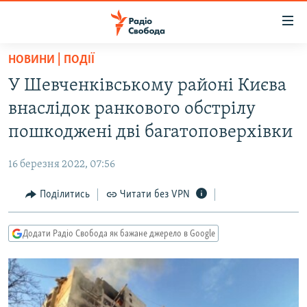
Доступність
посилання
Перейти
НОВИНИ | ПОДІЇ
до
РАДІО СВОБОДА – 70 РОКІВ
У Шевченківському районі Києва
основного
ВСЕ ЗА ДОБУ
матеріалу
внаслідок ранкового обстрілу
СТАТТІ
Перейти
пошкоджені дві багатоповерхівки
до
ВІЙНА
ПОЛІТИКА
основної
16 березня 2022, 07:56
РОСІЙСЬКА «ФІЛЬТРАЦІЯ»
ЕКОНОМІКА
навігації
Перейти
Поділитись
Читати без VPN
ДОНБАС.РЕАЛІЇ
СУСПІЛЬСТВО
до
КРИМ.РЕАЛІЇ
КУЛЬТУРА
пошуку
Додати Радіо Свобода як бажане джерело в Google
ТИ ЯК?
СПОРТ
СХЕМИ
УКРАЇНА
КИТАЙ.ВИКЛИКИ
СВІТ