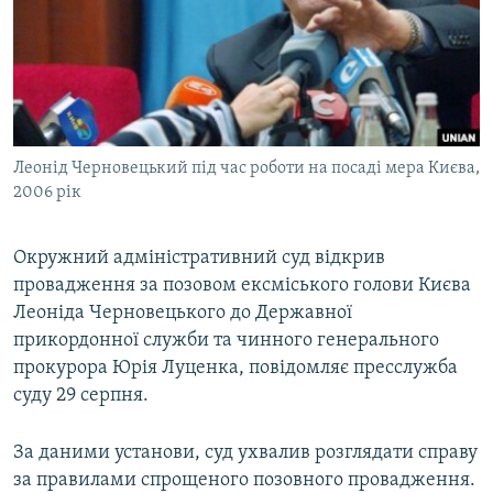
МУЛЬТИМЕДІА
ФОТО
СПЕЦПРОЄКТИ
ПОДКАСТИ
Леонід Черновецький під час роботи на посаді мера Києва,
2006 рік
КРИМ РЕАЛІЇ
РУС
Окружний адміністративний суд відкрив
УКР
провадження за позовом ексміського голови Києва
КТАТ
Леоніда Черновецького до Державної
прикордонної служби та чинного генерального
ДОЛУЧАЙСЯ!
прокурора Юрія Луценка, повідомляє пресслужба
суду 29 серпня.
За даними установи, суд ухвалив розглядати справу
за правилами спрощеного позовного провадження.