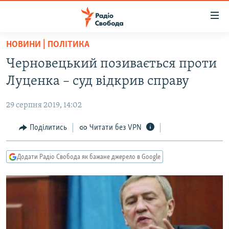
Доступність
посилання
Перейти
НОВИНИ | ПОЛІТИКА
до
РАДІО СВОБОДА – 70 РОКІВ
Черновецький позивається проти
основного
ВСЕ ЗА ДОБУ
матеріалу
Луценка – суд відкрив справу
СТАТТІ
Перейти
до
29 серпня 2019, 14:02
ВІЙНА
ПОЛІТИКА
основної
РОСІЙСЬКА «ФІЛЬТРАЦІЯ»
Поділитись
Читати без VPN
ЕКОНОМІКА
навігації
Перейти
ДОНБАС.РЕАЛІЇ
СУСПІЛЬСТВО
до
Додати Радіо Свобода як бажане джерело в Google
КРИМ.РЕАЛІЇ
КУЛЬТУРА
пошуку
ТИ ЯК?
СПОРТ
СХЕМИ
УКРАЇНА
КИТАЙ.ВИКЛИКИ
СВІТ