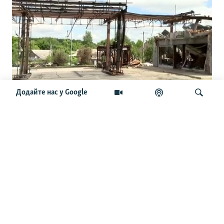
Додайте нас у Google
Заправок немає, а бензин є. Що
вигадали в місті, де «не лишилося
жодної АЗС» через атаки РФ
Шукати
ОСТАННІ НОВИНИ
10:55
«Росія вбила дідуся, бабусю і їхнього онука на