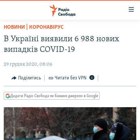
Доступність
посилання
Перейти
НОВИНИ | КОРОНАВІРУС
до
РАДІО СВОБОДА – 70 РОКІВ
В Україні виявили 6 988 нових
основного
ВСЕ ЗА ДОБУ
матеріалу
випадків COVID-19
СТАТТІ
Перейти
до
29 грудня 2020, 08:06
ВІЙНА
ПОЛІТИКА
основної
РОСІЙСЬКА «ФІЛЬТРАЦІЯ»
Поділитись
Читати без VPN
ЕКОНОМІКА
навігації
Перейти
ДОНБАС.РЕАЛІЇ
СУСПІЛЬСТВО
до
Додати Радіо Свобода як бажане джерело в Google
КРИМ.РЕАЛІЇ
КУЛЬТУРА
пошуку
ТИ ЯК?
СПОРТ
СХЕМИ
УКРАЇНА
КИТАЙ.ВИКЛИКИ
СВІТ