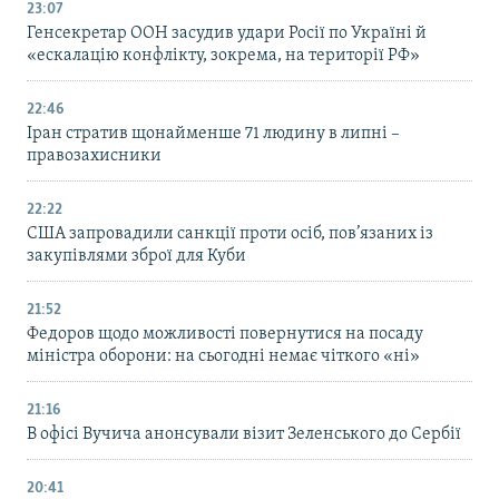
23:07
Генсекретар ООН засудив удари Росії по Україні й
«ескалацію конфлікту, зокрема, на території РФ»
22:46
Іран стратив щонайменше 71 людину в липні –
правозахисники
22:22
США запровадили санкції проти осіб, пов’язаних із
закупівлями зброї для Куби
21:52
Федоров щодо можливості повернутися на посаду
міністра оборони: на сьогодні немає чіткого «ні»
21:16
В офісі Вучича анонсували візит Зеленського до Сербії
20:41