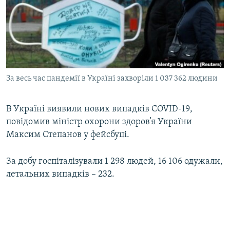
МУЛЬТИМЕДІА
ФОТО
СПЕЦПРОЄКТИ
ПОДКАСТИ
За весь час пандемії в Україні захворіли 1 037 362 людини
КРИМ РЕАЛІЇ
РУС
В Україні виявили нових випадків COVID-19,
повідомив міністр охорони здоров’я України
УКР
Максим Степанов у фейсбуці.
КТАТ
За добу госпіталізували 1 298 людей, 16 106 одужали,
ДОЛУЧАЙСЯ!
летальних випадків – 232.