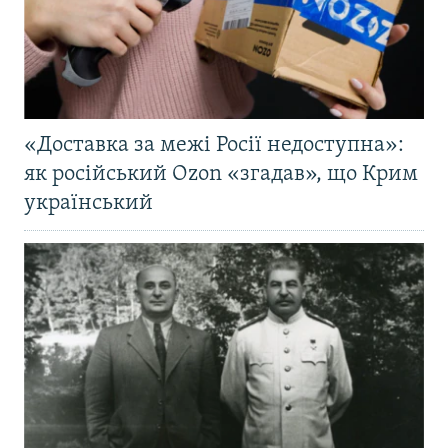
«Доставка за межі Росії недоступна»:
як російський Ozon «згадав», що Крим
український