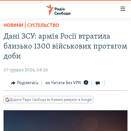
Доступність
посилання
Перейти
НОВИНИ | СУСПІЛЬСТВО
до
РАДІО СВОБОДА – 70 РОКІВ
Дані ЗСУ: армія Росії втратила
основного
ВСЕ ЗА ДОБУ
матеріалу
близько 1300 військових протягом
СТАТТІ
Перейти
доби
до
ВІЙНА
ПОЛІТИКА
основної
07 грудня 2024, 08:26
РОСІЙСЬКА «ФІЛЬТРАЦІЯ»
ЕКОНОМІКА
навігації
Перейти
Поділитись
Читати без VPN
ДОНБАС.РЕАЛІЇ
СУСПІЛЬСТВО
до
КРИМ.РЕАЛІЇ
КУЛЬТУРА
пошуку
Додати Радіо Свобода як бажане джерело в Google
ТИ ЯК?
СПОРТ
СХЕМИ
УКРАЇНА
КИТАЙ.ВИКЛИКИ
СВІТ