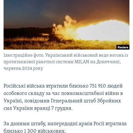
МУЛЬТИМЕДІА
ФОТО
СПЕЦПРОЄКТИ
ПОДКАСТИ
КРИМ РЕАЛІЇ
Ілюстраційне фото. Український військовий веде вогонь із
РУС
протитанкової ракетної системи MILAN на Донеччині,
червень 2024 року
УКР
КТАТ
Російські війська втратили близько 751 910 людей
особового складу за час повномасштабної війни в
ДОЛУЧАЙСЯ!
Україні, повідомив Генеральний штаб Збройних
сил України вранці 7 грудня.
За даними штабу, напередодні армія Росії втратила
близько 1 300 військових.