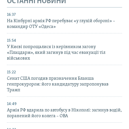
ОСТАННІ НОВИНИ
16:37
На Кінбурні армія РФ перебуває «у глухій обороні» –
командир ОТУ «Одеса»
15:54
У Києві попрощалися із керівником загону
«Плацдарм», який загинув під час евакуації тіл
військових
15:22
Сенат США погодив призначення Бланша
генпрокурором: його кандидатуру запропонував
Трамп
14:49
Армія РФ вдарила по автобусу в Нікополі: загинув водій,
поранений його колега – ОВА