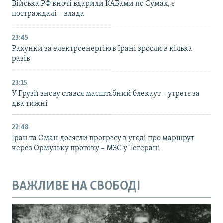
Війська РФ вночі вдарили КАБами по Сумах, є
постраждалі – влада
23:45
Рахунки за електроенергію в Ірані зросли в кілька
разів
23:15
У Грузії знову стався масштабний блекаут – утретє за
два тижні
22:48
Іран та Оман досягли прогресу в угоді про маршрут
через Ормузьку протоку – МЗС у Тегерані
ВАЖЛИВЕ НА СВОБОДІ