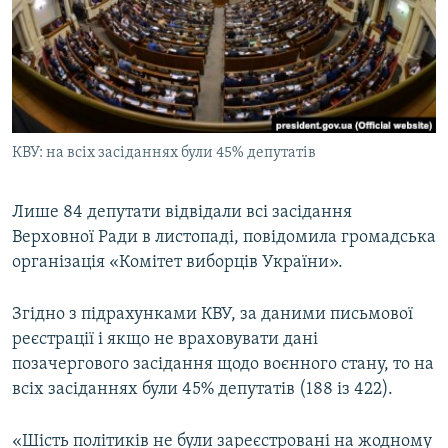
КИТАЙ.ВИКЛИКИ
МУЛЬТИМЕДІА
ФОТО
СПЕЦПРОЄКТИ
КВУ: на всіх засіданнях були 45% депутатів
ПОДКАСТИ
Лише 84 депутати відвідали всі засідання
КРИМ РЕАЛІЇ
Верховної Ради в листопаді, повідомила громадська
РУС
організація «Комітет виборців України».
УКР
КТАТ
Згідно з підрахунками КВУ, за даними письмової
реєстрації і якщо не враховувати дані
позачергового засідання щодо воєнного стану, то на
ДОЛУЧАЙСЯ!
всіх засіданнях були 45% депутатів (188 із 422).
«Шість політиків не були зареєстровані на жодному