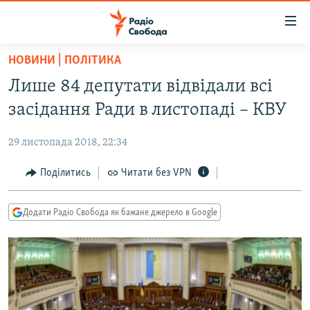
Доступність
посилання
Перейти
НОВИНИ | ПОЛІТИКА
до
РАДІО СВОБОДА – 70 РОКІВ
Лише 84 депутати відвідали всі
основного
ВСЕ ЗА ДОБУ
матеріалу
засідання Ради в листопаді – КВУ
СТАТТІ
Перейти
до
29 листопада 2018, 22:34
ВІЙНА
ПОЛІТИКА
основної
РОСІЙСЬКА «ФІЛЬТРАЦІЯ»
Поділитись
Читати без VPN
ЕКОНОМІКА
навігації
Перейти
ДОНБАС.РЕАЛІЇ
СУСПІЛЬСТВО
до
Додати Радіо Свобода як бажане джерело в Google
КРИМ.РЕАЛІЇ
КУЛЬТУРА
пошуку
ТИ ЯК?
СПОРТ
СХЕМИ
УКРАЇНА
ПРИАЗОВ’Я
СВІТ