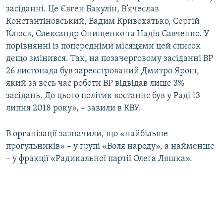
засіданні. Це Євген Бакулін, В’ячеслав
Константіновський, Вадим Кривохатько, Сергій
Усі сайти RFE/RL
Клюєв, Олександр Онищенко та Надія Савченко. У
порівнянні із попередніми місяцями цей список
дещо змінився. Так, на позачерговому засіданні ВР
26 листопада був зареєстрований Дмитро Ярош,
який за весь час роботи ВР відвідав лише 3%
засідань. До цього політик востаннє був у Раді 13
липня 2018 року», – завили в КВУ.
В організації зазначили, що «найбільше
прогульників» – у групі «Воля народу», а найменше
– у фракції «Радикальної партії Олега Ляшка».