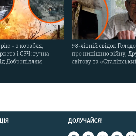
рію – з корабля,
98-літній свідок Голод
кета і СЗЧ: гучна
про нинішню війну, Др
під Добропіллям
світову та «Сталінськи
ЦІЯ
ДОЛУЧАЙСЯ!