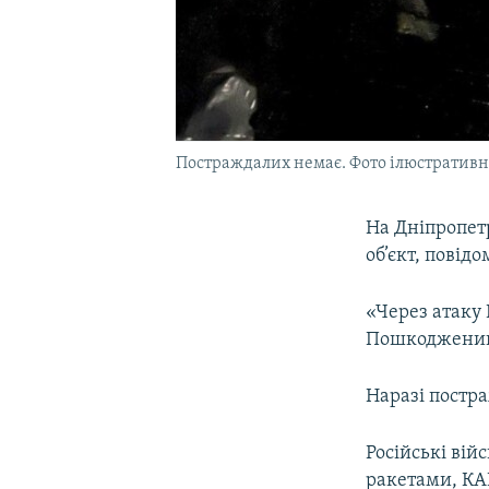
Постраждалих немає. Фото ілюстративн
На Дніпропет
об’єкт, повід
«Через атаку
Пошкоджений і
Наразі постр
Російські вій
ракетами, КАБ