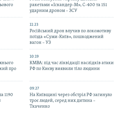
ьового
ракетами «Іскандер-М», С-400 та 151
ударним дроном – ЗСУ
11:23
Російський дрон влучив по локомотиву
поїзда «Суми-Київ», пошкоджений
вагон – УЗ
10:19
їхнього
КМВА: під час ліквідації наслідків атаки
ький про
РФ по Києву виявили тіло людини
09:27
ла 1190
На Київщині через обстріл РФ загинуло
8
троє людей, серед них дитина –
Ткаченко