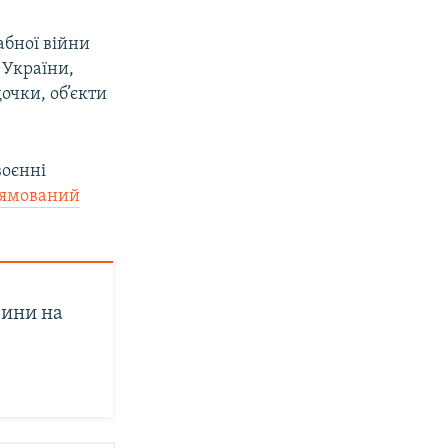
абної війни
 України,
очки, об’єкти
воєнні
рямований
вини на