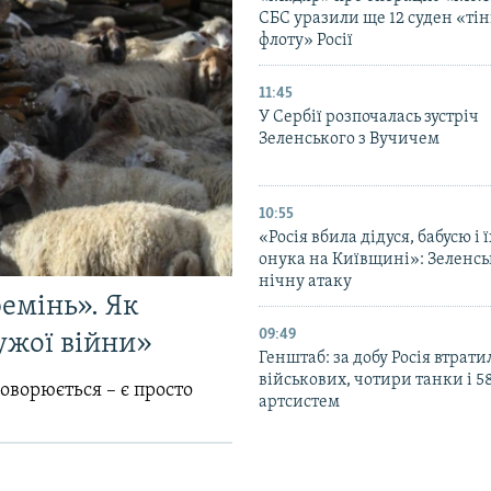
СБС уразили ще 12 суден «тін
флоту» Росії
11:45
У Сербії розпочалась зустріч
Зеленського з Вучичем
10:55
«Росія вбила дідуся, бабусю і 
онука на Київщині»: Зеленс
нічну атаку
емінь». Як
09:49
ужої війни»
Генштаб: за добу Росія втрати
військових, чотири танки і 5
говорюється – є просто
артсистем