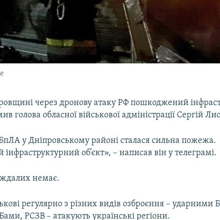
е
ровщині через дронову атаку РФ пошкоджений інфрас
омив голова обласної військової адміністрації Сергій Ли
 БпЛА у Дніпровському районі сталася сильна пожежа.
нфраструктурний об’єкт», – написав він у телеграмі.
аждалих немає.
ськові регулярно з різних видів озброєння – ударними 
ами, РСЗВ – атакують українські регіони.