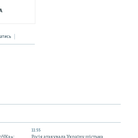
А
атись
11:55
оЧКа»:
Росія атакувала Україну шістьма