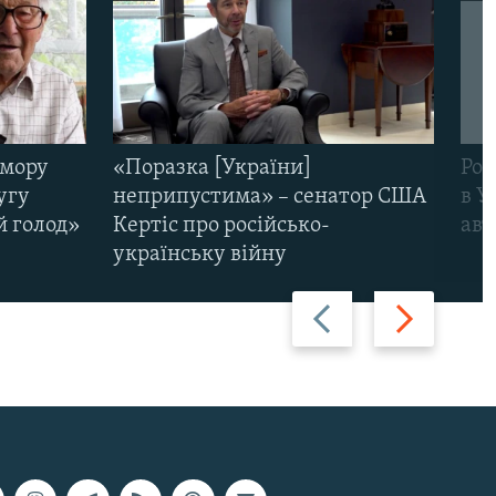
омору
«Поразка [України]
Рос
угу
неприпустима» – сенатор США
в У
й голод»
Кертіс про російсько-
авт
українську війну
Назад
Вперед