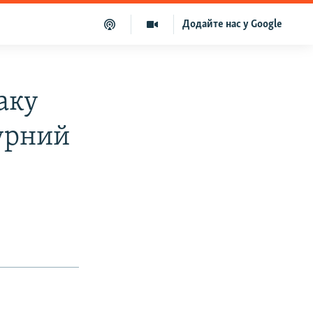
Додайте нас у Google
аку
урний