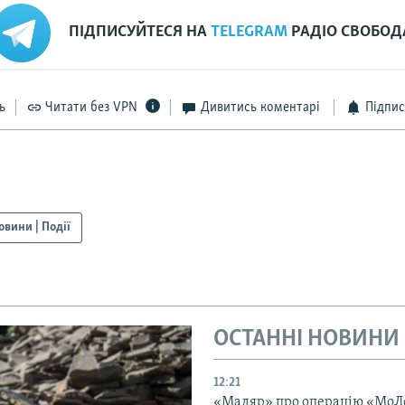
ПІДПИСУЙТЕСЯ НА
TELEGRAM
РАДІО СВОБОД
ь
Читати без VPN
Дивитись коментарі
Підпис
овини | Події
ОСТАННІ НОВИНИ
12:21
«Мадяр» про операцію «МоЛ