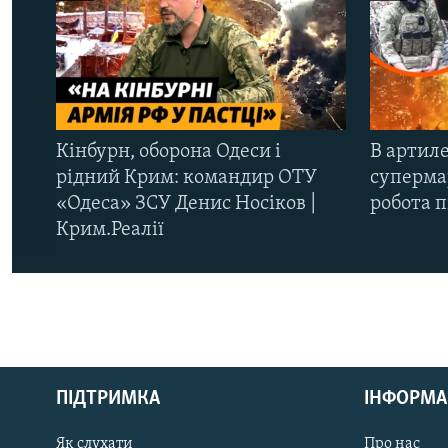
Кінбурн, оборона Одеси і
В артиле
рідний Крим: командир ОТУ
супермар
«Одеса» ЗСУ Денис Носіков |
робота 
Крим.Реалії
КРИМ РЕАЛІЇ
РУС
ПІДТРИМКА
ІНФОРМА
УКР
КТАТ
Як слухати
Про нас