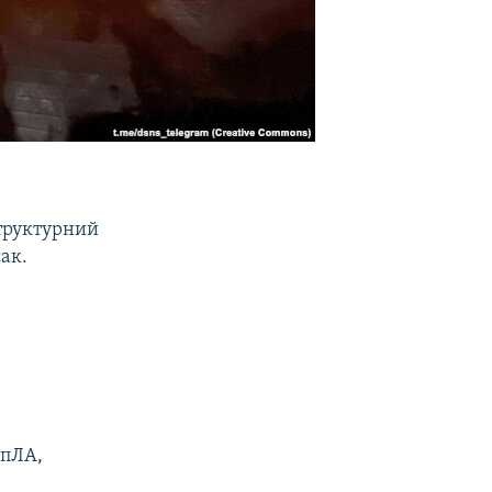
труктурний
сак.
БпЛА,