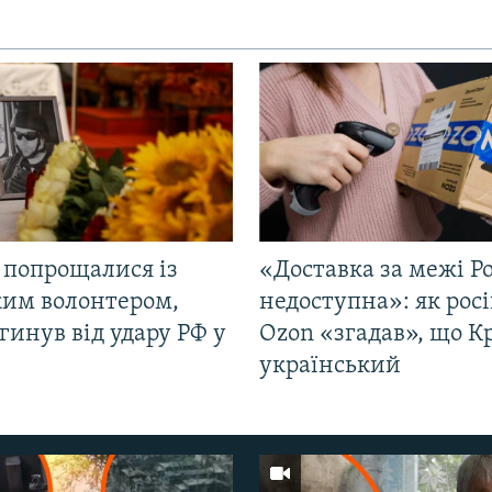
 попрощалися із
«Доставка за межі Ро
ким волонтером,
недоступна»: як рос
гинув від удару РФ у
Ozon «згадав», що 
і
український