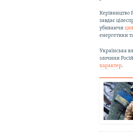
Керівництво Р
завдає цілесп
убиваючи
цив
енергетики т
Українська вл
злочини Росі
характер
.