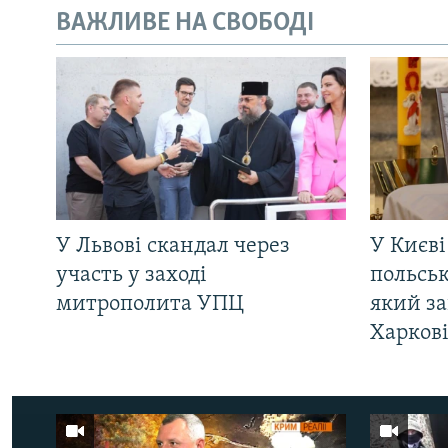
ВАЖЛИВЕ НА СВОБОДІ
У Львові скандал через
У Києві
участь у заході
польсь
митрополита УПЦ
який за
Харков