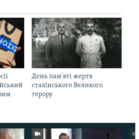
сії
День пам'яті жертв
ійський
сталінського Великого
Крим
терору