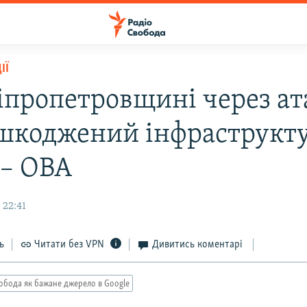
ІЇ
іпропетровщині через ат
шкоджений інфраструкт
 – ОВА
 22:41
ь
Читати без VPN
Дивитись коментарі
обода як бажане джерело в Google