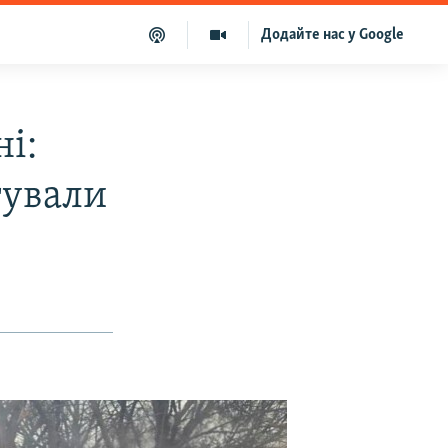
Додайте нас у Google
і:
тували