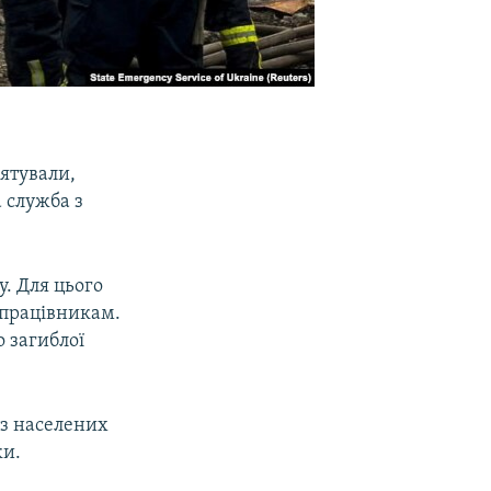
ятували,
 служба з
у. Для цього
дпрацівникам.
о загиблої
 із населених
ки.