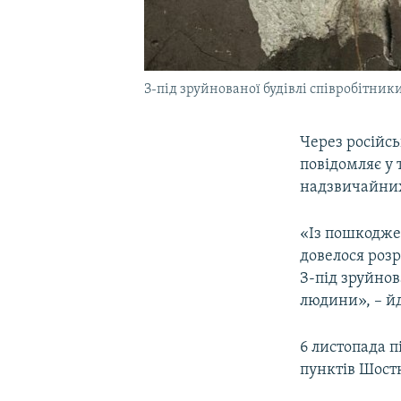
З-під зруйнованої будівлі співробітни
Через російс
повідомляє у 
надзвичайних
«Із пошкоджен
довелося роз
З-під зруйнов
людини», – йд
6 листопада п
пунктів Шост