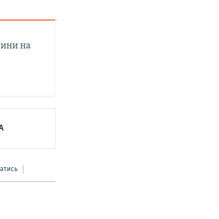
вини на
А
атись