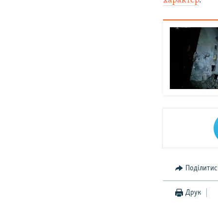
характер
.
Поділитис
Друк