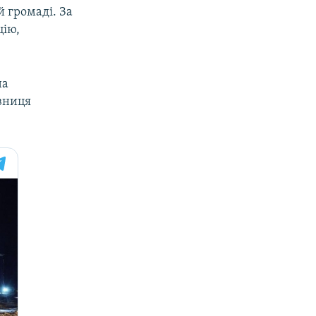
й громаді. За
цію,
на
івниця