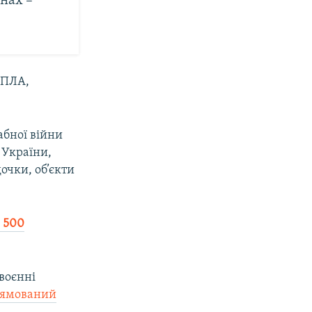
нах –
БПЛА,
абної війни
 України,
очки, об’єкти
е 500
 воєнні
рямований