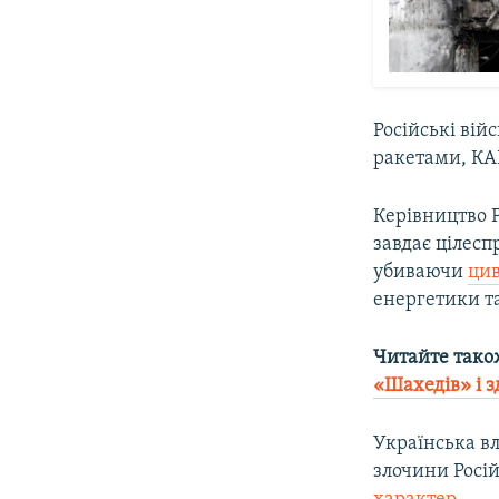
Російські вій
ракетами, КАБ
Керівництво Р
завдає цілесп
убиваючи
цив
енергетики т
Читайте тако
«Шахедів» і 
Українська вл
злочини Росій