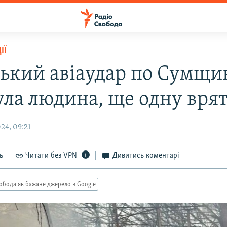
ІЇ
ський авіаудар по Сумщин
ула людина, ще одну вря
24, 09:21
ь
Читати без VPN
Дивитись коментарі
обода як бажане джерело в Google