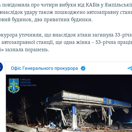
 повідомила про чотири вибухи від КАБів у Ямпільські
внаслідок удару також пошкоджено автозаправну стан
овий будинок, два приватних будинки.
окурора уточнили, що внаслідок атаки загинула 33-річ
 автозаправної станції, ще одна жінка – 53-річна прац
і» зазнала поранень.