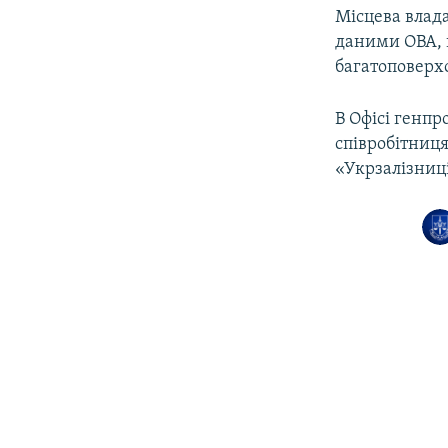
Місцева влада
даними ОВА, 
багатоповерх
В Офісі генпр
співробітниця
«Укрзалізниц