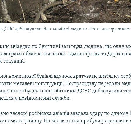
ки ДСНС деблокували тіло загиблої людини. Фото ілюстративне
ький авіаудар по Сумщині загинула людина, ще одну вр
телеграмі обласна військова адміністрація та Державна
 ситуацій.
ої нежитлової будівлі вдалося врятувати цивільну особ
різати металеві конструкції. Постраждалу передали ме
аної іншої будівлі співробітники ДСНС деблокували тіл
еться у повідомленні служби.
ізно ввечері російська авіація завдала удару по одному
кинського району. На місце атаки прибули рятувальни