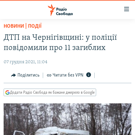
Доступність
посилання
Перейти
НОВИНИ | ПОДІЇ
до
РАДІО СВОБОДА – 70 РОКІВ
ДТП на Чернігівщині: у поліції
основного
ВСЕ ЗА ДОБУ
матеріалу
повідомили про 11 загиблих
СТАТТІ
Перейти
до
07 грудня 2021, 11:04
ВІЙНА
ПОЛІТИКА
основної
РОСІЙСЬКА «ФІЛЬТРАЦІЯ»
Поділитись
Читати без VPN
ЕКОНОМІКА
навігації
Перейти
ДОНБАС.РЕАЛІЇ
СУСПІЛЬСТВО
до
Додати Радіо Свобода як бажане джерело в Google
КРИМ.РЕАЛІЇ
КУЛЬТУРА
пошуку
ТИ ЯК?
СПОРТ
СХЕМИ
УКРАЇНА
КИТАЙ.ВИКЛИКИ
СВІТ