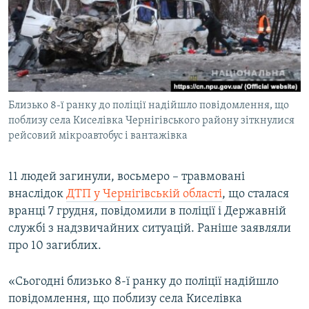
МУЛЬТИМЕДІА
ФОТО
СПЕЦПРОЄКТИ
ПОДКАСТИ
Близько 8-ї ранку до поліції надійшло повідомлення, що
поблизу села Киселівка Чернігівського району зіткнулися
КРИМ РЕАЛІЇ
рейсовий мікроавтобус і вантажівка
РУС
УКР
11 людей загинули, восьмеро – травмовані
КТАТ
внаслідок
ДТП у Чернігівській області
, що сталася
вранці 7 грудня, повідомили в поліції і Державній
службі з надзвичайних ситуацій. Раніше заявляли
ДОЛУЧАЙСЯ!
про 10 загиблих.
«Сьогодні близько 8-ї ранку до поліції надійшло
повідомлення, що поблизу села Киселівка