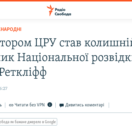
ЖНАРОДНІ
тором ЦРУ став колишні
ник Національної розвід
Реткліфф
6:27
ь
Читати без VPN
Дивитись коментарі
обода як бажане джерело в Google