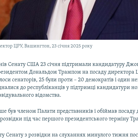
ктор ЦРУ, Вашингтон, 23 січня 2025 року
енів Сенату США 23 січня підтримали кандидатуру Джо
резидентом Дональдом Трампом на посаду директора Ц
лоси сенаторів, 25 були проти – 20 демократів і один 
дналися до республіканців у підтримці кандидатури но
відувального відомства.
ше був членом Палати представників і обіймав посаду
 розвідки під час першого президентського терміну Тр
ту Сенату з розвідки на слуханнях минулого тижня по