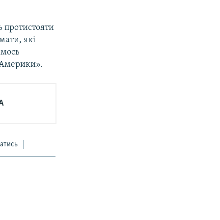
ь протистояти
мати, які
имось
с Америки».
А
атись