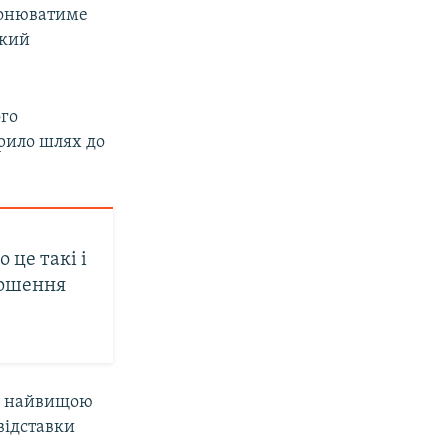
оронюватиме
який
ого
крило шлях до
о це такі і
ершення
ув найвищою
відставки