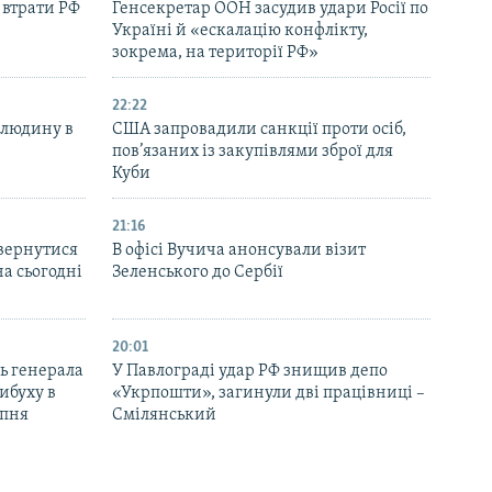
 втрати РФ
Генсекретар ООН засудив удари Росії по
Україні й «ескалацію конфлікту,
зокрема, на території РФ»
22:22
 людину в
США запровадили санкції проти осіб,
пов’язаних із закупівлями зброї для
Куби
21:16
вернутися
В офісі Вучича анонсували візит
на сьогодні
Зеленського до Сербії
20:01
ь генерала
У Павлограді удар РФ знищив депо
ибуху в
«Укрпошти», загинули дві працівниці –
рпня
Смілянський