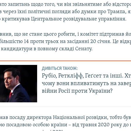
ато запитань щодо того, чи він звільнятиме або відст
в через їхні політичні погляди або думки про Трампа, 
 критикував Центральное розвідувальне управління.
внив, що не стане цього робити, і комітет підтримав й
ільшістю 14 проти трьох на засіданні 20 січня. Це від
 кандидатури в повному складі Сенату.
ДИВІТЬСЯ ТАКОЖ:
Рубіо, Реткліфф, Геґсет та інші. Хт
чому вони впливатимуть на зав
війни Росії проти України?
ймав посаду директора Національної розвідки, тобто б
ю посадовою особою країни – від травня 2020 року до 