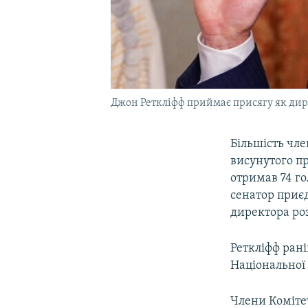
Джон Реткліфф приймає присягу як дире
Більшість чл
висунутого п
отримав 74 го
сенатор приє
директора роз
Реткліфф рані
Національної
Члени Коміте