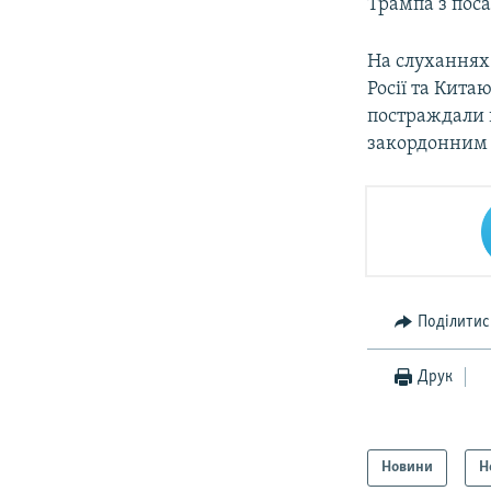
Трампа з поса
На слуханнях
Росії та Кита
постраждали 
закордонним
Поділитис
Друк
Новини
Н