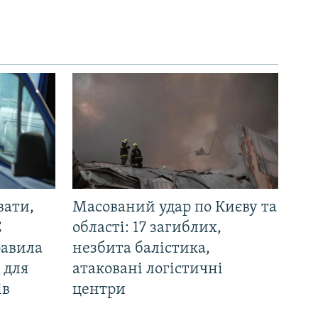
вати,
Масований удар по Києву та
С
області: 17 загиблих,
равила
незбита балістика,
 для
атаковані логістичні
ів
центри