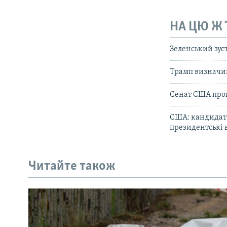
НА ЦЮ Ж
Зеленський зус
Трамп визначив
Сенат США прог
США: кандидат н
президентські 
Читайте також