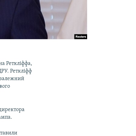
на Реткліффа,
РУ. Реткліфф
незалежний
вого
 директора
ампа.
ставили