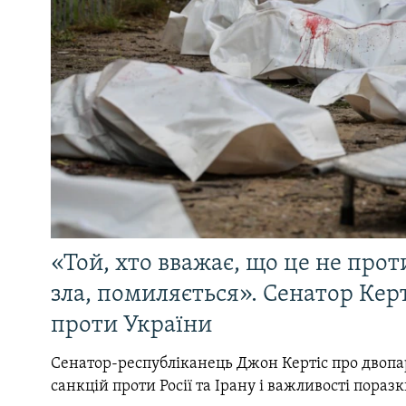
«Той, хто вважає, що це не прот
зла, помиляється». Сенатор Керт
проти України
Сенатор-республіканець Джон Кертіс про двопа
санкцій проти Росії та Ірану і важливості поразк