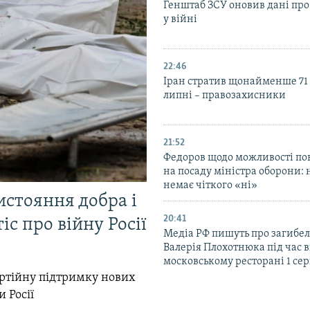
Генштаб ЗСУ оновив дані про
у війні
22:46
Іран стратив щонайменше 71
липні – правозахисники
21:52
Федоров щодо можливості по
на посаду міністра оборони: 
немає чіткого «ні»
истояння добра і
20:41
іс про війну Росії
Медіа РФ пишуть про загибел
Валерія Плохотнюка під час в
московському ресторані 1 се
ртійну підтримку нових
и Росії