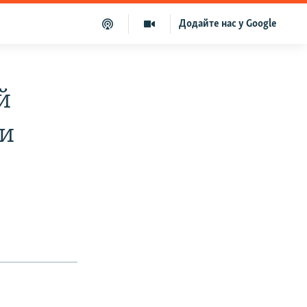
Додайте нас у Google
й
ки