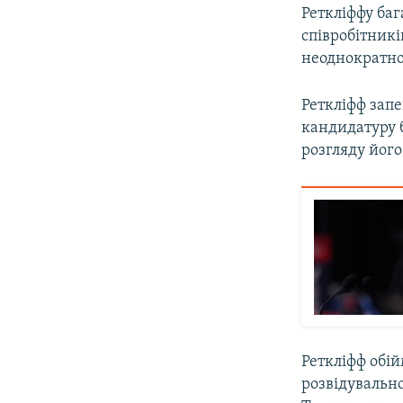
Реткліффу баг
співробітникі
неоднократно
Реткліфф запе
кандидатуру б
розгляду його
Реткліфф обі
розвідувально