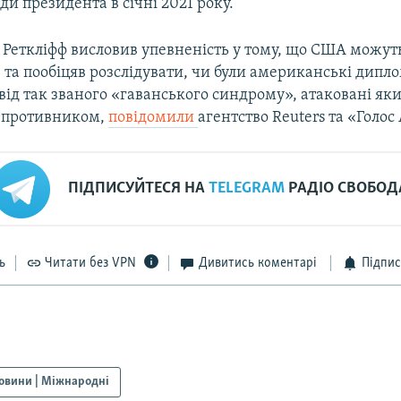
ди президента в січні 2021 року.
 Реткліфф висловив упевненість у тому, що США можут
ю та пообіцяв розслідувати, чи були американські дипло
від так званого «гаванського синдрому», атаковані як
 противником,
повідомили
агентство Reuters та «Голо
ПІДПИСУЙТЕСЯ НА
TELEGRAM
РАДІО СВОБОД
ь
Читати без VPN
Дивитись коментарі
Підпис
овини | Міжнародні