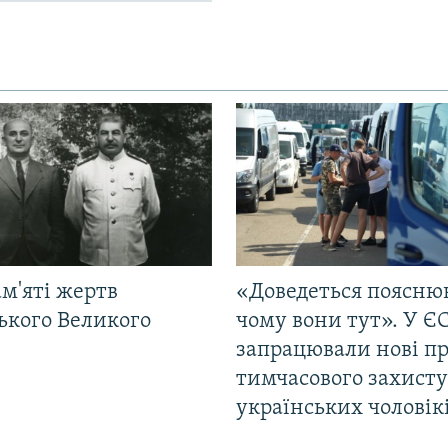
м'яті жертв
«Доведеться поясню
ького Великого
чому вони тут». У Є
запрацювали нові п
тимчасового захисту
українських чоловік