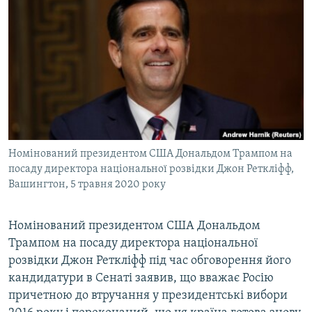
МУЛЬТИМЕДІА
ФОТО
СПЕЦПРОЄКТИ
ПОДКАСТИ
КРИМ РЕАЛІЇ
РУС
Номінований президентом США Дональдом Трампом на
УКР
посаду директора національної розвідки Джон Реткліфф,
Вашингтон, 5 травня 2020 року
КТАТ
Номінований президентом США Дональдом
ДОЛУЧАЙСЯ!
Трампом на посаду директора національної
розвідки Джон Реткліфф під час обговорення його
кандидатури в Сенаті заявив, що вважає Росію
причетною до втручання у президентські вибори