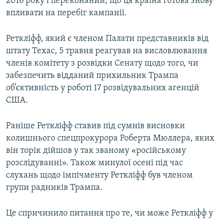
2016 року і переконаний, що ця країна готова знову
Усі сайти RFE/RL
впливати на перебіг кампанії.
Реткліфф, який є членом Палати представників від
штату Техас, 5 травня реагував на висловлювання
членів комітету з розвідки Сенату щодо того, чи
забезпечить відданий прихильник Трампа
об’єктивність у роботі 17 розвідувальних агенцій
США.
Раніше Реткліфф ставив під сумнів висновки
колишнього спецпрокурора Роберта Мюллера, яких
він торік дійшов у так званому «російському
розслідуванні». Також минулої осені під час
слухань щодо імпічменту Реткліфф був членом
групи радників Трампа.
Це спричинило питання про те, чи може Реткліфф у