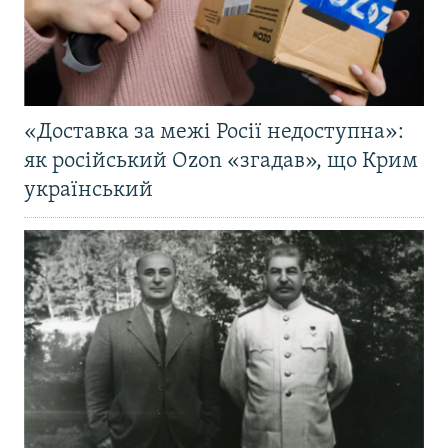
«Доставка за межі Росії недоступна»:
як російський Ozon «згадав», що Крим
український