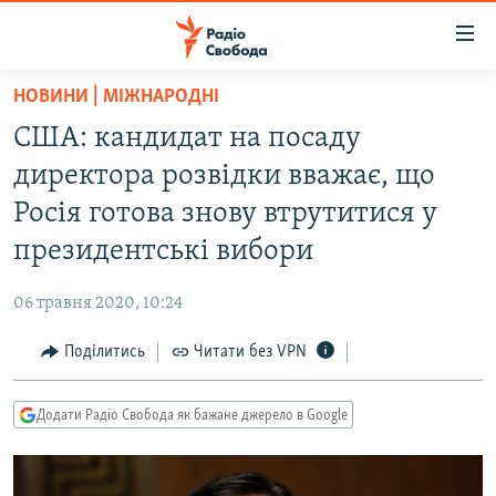
Доступність
посилання
Перейти
НОВИНИ | МІЖНАРОДНІ
до
РАДІО СВОБОДА – 70 РОКІВ
США: кандидат на посаду
основного
ВСЕ ЗА ДОБУ
матеріалу
директора розвідки вважає, що
СТАТТІ
Перейти
Росія готова знову втрутитися у
до
ВІЙНА
ПОЛІТИКА
президентські вибори
основної
РОСІЙСЬКА «ФІЛЬТРАЦІЯ»
ЕКОНОМІКА
навігації
06 травня 2020, 10:24
Перейти
ДОНБАС.РЕАЛІЇ
СУСПІЛЬСТВО
до
Поділитись
Читати без VPN
КРИМ.РЕАЛІЇ
КУЛЬТУРА
пошуку
ТИ ЯК?
СПОРТ
Додати Радіо Свобода як бажане джерело в Google
СХЕМИ
УКРАЇНА
КИТАЙ.ВИКЛИКИ
СВІТ