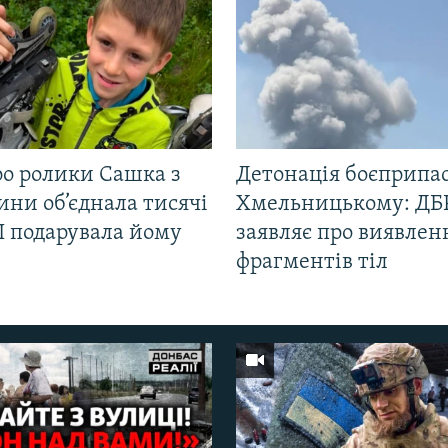
ро ролики Сашка з
Детонація боєприпас
ни об’єднала тисячі
Хмельницькому: ДБ
І подарувала йому
заявляє про виявлен
фрагментів тіл