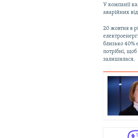
У компанії к
аварійних ві
20 жовтня в 
електроенергі
близько 40% 
потрібні, що
залишилася.