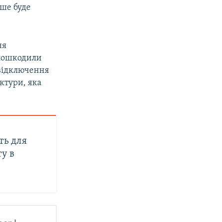
нше буде
ня
о пошкодили
 відключення
ктури, яка
ть для
у в