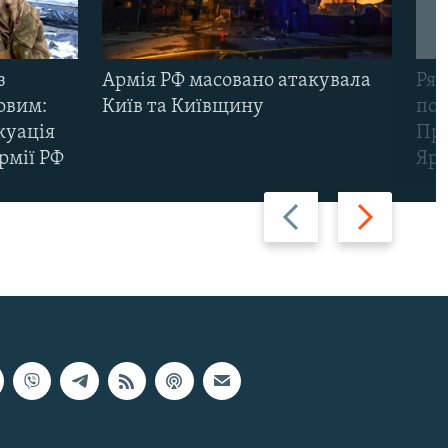
з
Армія РФ масовано атакувала
Рят
овим:
Київ та Київщину
пов
куація
Про
рмії РФ
Яр
Назад
Вперед