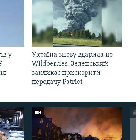
ів у
Україна знову вдарила по
Р
Wildberries. Зеленський
ня
закликає прискорити
передачу Patriot