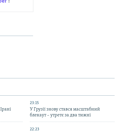
ber
!
23:15
 Ірані
У Грузії знову стався масштабний
блекаут – утретє за два тижні
22:23