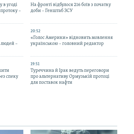
 в угоді
На фронті відбулося 216 боїв з початку
протоку –
доби – Генштаб ЗСУ
20:52
«Голос Америки» відновить мовлення
 людей –
українською – головний редактор
19:51
жити
Туреччина й Ірак ведуть переговори
ез спеку
про альтернативу Ормузькій протоці
для поставок нафти