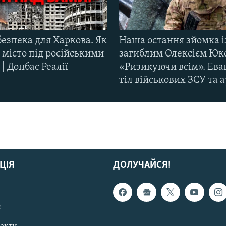
езпека для Харкова. Як
Наша остання зйомка і
 місто під російськими
загиблим Олексієм Юк
| Донбас Реалії
«Ризикуючи всім». Ева
тіл військових ЗСУ та а
ЦІЯ
ДОЛУЧАЙСЯ!
с