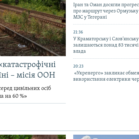
Іран та Оман досягли прогресу
про маршрут через Ормузьку 
МЗС у Тегерані
21:36
У Краматорську і Слов’янську
залишаються понад 83 тисячі
влада
«катастрофічні
20:23
«Укренерго» закликає обме
їні – місія ООН
використання електрики чер
серед цивільних осіб
ла на 60 %»