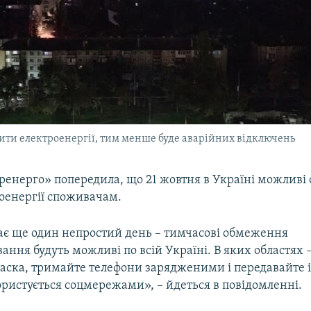
ити електроенергії, тим менше буде аварійних відключень
ренерго» попередила, що 21 жовтня в Україні можливі
роенергії споживачам.
кає ще один непростий день – тимчасові обмеження
ння будуть можливі по всій Україні. В яких областях
 ласка, тримайте телефони зарядженими і передавайте
ористується соцмережами», – йдеться в повідомленні.