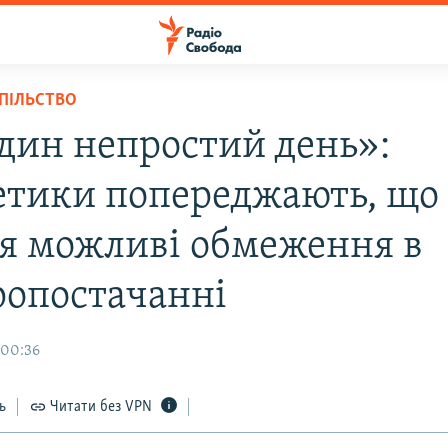
СПІЛЬСТВО
дин непростий день»:
етики попереджають, що 
я можливі обмеження в
ропостачанні
 00:36
ь
Читати без VPN