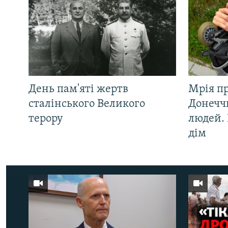
День пам'яті жертв
Мрія п
сталінського Великого
Донеччи
терору
людей. 
дім