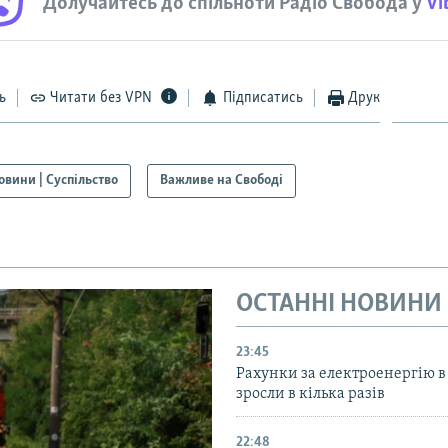
Долучайтесь до спільноти Радіо Свобода у
Vi
ь
Читати без VPN
Підписатись
Друк
овини | Суспільство
Важливе на Свободі
ОСТАННІ НОВИНИ
23:45
Рахунки за електроенергію в
зросли в кілька разів
22:48