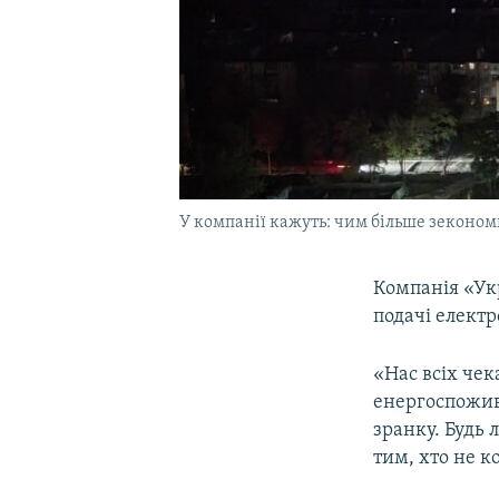
У компанії кажуть: чим більше зеконом
Компанія «Ук
подачі елект
«Нас всіх че
енергоспожива
зранку. Будь
тим, хто не к