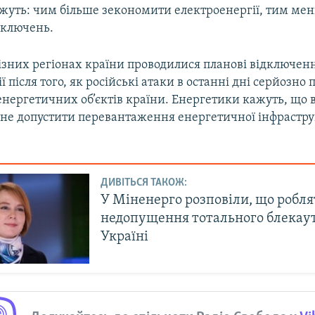
ажуть: чим більше зекономити електроенергії, тим ме
дключень.
різних регіонах країни проводилися планові відключен
ї після того, як російські атаки в останні дні серйозн
енергетичних об’єктів країни. Енергетики кажуть, що
б не допустити перевантаження енергетичної інфрастру
ДИВІТЬСЯ ТАКОЖ:
У Міненерго розповіли, що робля
недопущення тотального блекаут
Україні