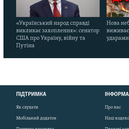
«Український народ справді
Нова неб
викликає захоплення»: сенатор
виживає
США про Україну, війну та
ударами 
Путіна
КРИМ РЕАЛІЇ
РУС
ПІДТРИМКА
ІНФОРМА
УКР
КТАТ
Як слухати
Про нас
Мобільний додаток
Наш кодек
ДОЛУЧАЙСЯ!