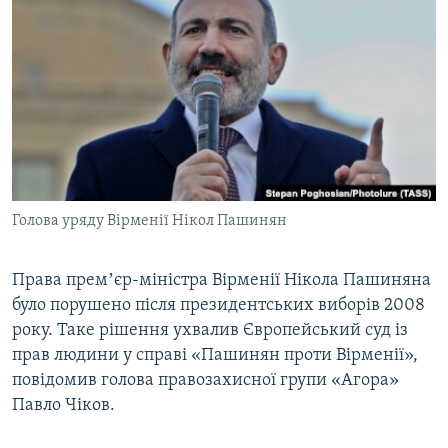
МУЛЬТИМЕДІА
ФОТО
СПЕЦПРОЄКТИ
ПОДКАСТИ
КРИМ РЕАЛІЇ
РУС
Голова уряду Вірменії Нікол Пашинян
УКР
КТАТ
Права премʼєр-міністра Вірменії Нікола Пашиняна
було порушено після президентських виборів 2008
року. Таке рішення ухвалив Європейський суд із
ДОЛУЧАЙСЯ!
прав людини у справі «Пашинян проти Вірменії»,
повідомив голова правозахисної групи «Агора»
Павло Чіков.