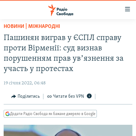
Доступність
посилання
Перейти
НОВИНИ | МІЖНАРОДНІ
до
РАДІО СВОБОДА – 70 РОКІВ
Пашинян виграв у ЄСПЛ справу
основного
ВСЕ ЗА ДОБУ
матеріалу
проти Вірменії: суд визнав
СТАТТІ
Перейти
порушенням прав увʼязнення за
до
ВІЙНА
ПОЛІТИКА
участь у протестах
основної
РОСІЙСЬКА «ФІЛЬТРАЦІЯ»
ЕКОНОМІКА
навігації
19 січня 2022, 06:48
Перейти
ДОНБАС.РЕАЛІЇ
СУСПІЛЬСТВО
до
Поділитись
Читати без VPN
КРИМ.РЕАЛІЇ
КУЛЬТУРА
пошуку
ТИ ЯК?
СПОРТ
Додати Радіо Свобода як бажане джерело в Google
СХЕМИ
УКРАЇНА
КИТАЙ.ВИКЛИКИ
СВІТ