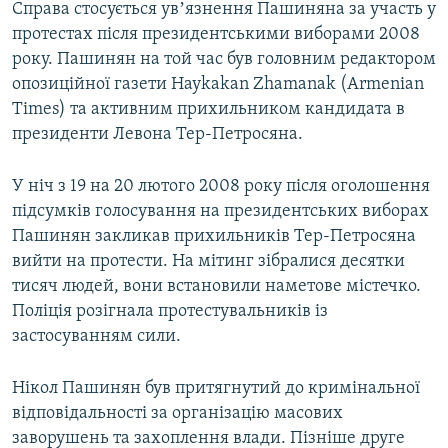
Справа стосується увʼязнення Пашиняна за участь у
Усі сайти RFE/RL
протестах після президентськими виборами 2008
року. Пашинян на той час був головним редактором
опозиційної газети Haykakan Zhamanak (Armenian
Times) та активним прихильником кандидата в
президенти Левона Тер-Петросяна.
У ніч з 19 на 20 лютого 2008 року після оголошення
підсумків голосування на президентських виборах
Пашинян закликав прихильників Тер-Петросяна
вийти на протести. На мітинг зібралися десятки
тисяч людей, вони встановили наметове містечко.
Поліція розігнала протестувальників із
застосуванням сили.
Нікол Пашинян був притягнутий до кримінальної
відповідальності за організацію масових
заворушень та захоплення влади. Пізніше друге