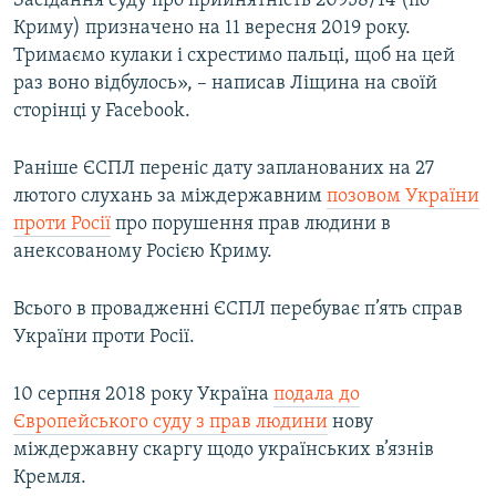
Засідання суду про прийнятність 20958/14 (по
Усі сайти RFE/RL
Криму) призначено на 11 вересня 2019 року.
Тримаємо кулаки і схрестимо пальці, щоб на цей
раз воно відбулось», – написав Ліщина на своїй
сторінці у Facebook.
Раніше ЄСПЛ переніс дату запланованих на 27
лютого слухань за міждержавним
позовом України
проти Росії
про порушення прав людини в
анексованому Росією Криму.
Всього в провадженні ЄСПЛ перебуває п’ять справ
України проти Росії.
10 серпня 2018 року Україна
подала до
Європейського суду з прав людини
нову
міждержавну скаргу щодо українських в’язнів
Кремля.