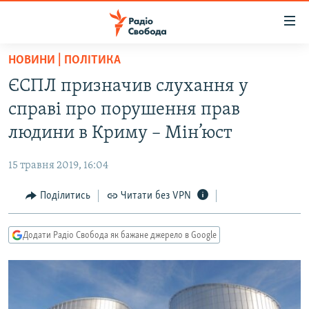
Доступність
посилання
Перейти
НОВИНИ | ПОЛІТИКА
до
РАДІО СВОБОДА – 70 РОКІВ
ЄСПЛ призначив слухання у
основного
ВСЕ ЗА ДОБУ
матеріалу
справі про порушення прав
СТАТТІ
Перейти
людини в Криму – Мін’юст
до
ВІЙНА
ПОЛІТИКА
основної
15 травня 2019, 16:04
РОСІЙСЬКА «ФІЛЬТРАЦІЯ»
ЕКОНОМІКА
навігації
Перейти
Поділитись
Читати без VPN
ДОНБАС.РЕАЛІЇ
СУСПІЛЬСТВО
до
КРИМ.РЕАЛІЇ
КУЛЬТУРА
пошуку
Додати Радіо Свобода як бажане джерело в Google
ТИ ЯК?
СПОРТ
СХЕМИ
УКРАЇНА
КИТАЙ.ВИКЛИКИ
СВІТ