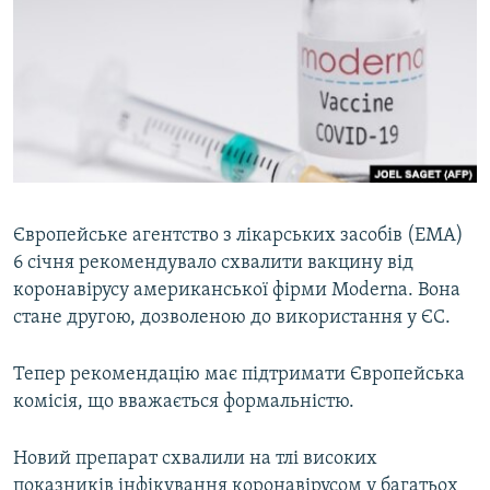
МУЛЬТИМЕДІА
ФОТО
СПЕЦПРОЄКТИ
ПОДКАСТИ
КРИМ РЕАЛІЇ
РУС
Європейське агентство з лікарських засобів (ЕМА)
6 січня рекомендувало схвалити вакцину від
УКР
коронавірусу американської фірми Moderna. Вона
КТАТ
стане другою, дозволеною до використання у ЄС.
ДОЛУЧАЙСЯ!
Тепер рекомендацію має підтримати Європейська
комісія, що вважається формальністю.
Новий препарат схвалили на тлі високих
показників інфікування коронавірусом у багатьох