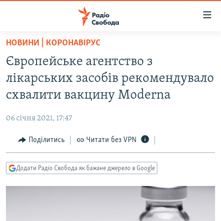
Доступність
посилання
Перейти
НОВИНИ | КОРОНАВІРУС
до
РАДІО СВОБОДА – 70 РОКІВ
Європейське агентство з
основного
ВСЕ ЗА ДОБУ
матеріалу
лікарських засобів рекомендувало
СТАТТІ
Перейти
схвалити вакцину Moderna
до
ВІЙНА
ПОЛІТИКА
основної
06 січня 2021, 17:47
РОСІЙСЬКА «ФІЛЬТРАЦІЯ»
ЕКОНОМІКА
навігації
Перейти
Поділитись
Читати без VPN
ДОНБАС.РЕАЛІЇ
СУСПІЛЬСТВО
до
КРИМ.РЕАЛІЇ
КУЛЬТУРА
пошуку
Додати Радіо Свобода як бажане джерело в Google
ТИ ЯК?
СПОРТ
СХЕМИ
УКРАЇНА
КИТАЙ.ВИКЛИКИ
СВІТ