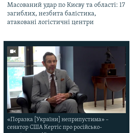
Масований удар по Києву та області: 17
загиблих, незбита балістика,
атаковані логістичні центри
«Поразка [України] неприпустима» –
сенатор США Кертіс про російсько-