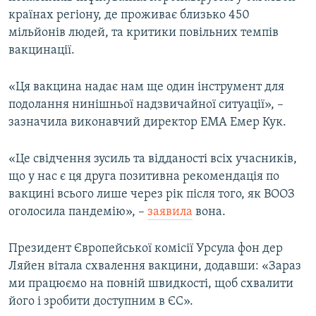
Усі сайти RFE/RL
країнах регіону, де проживає близько 450
мільйонів людей, та критики повільних темпів
вакцинації.
«Ця вакцина надає нам ще один інструмент для
подолання нинішньої надзвичайної ситуації», –
зазначила виконавчий директор EMA Емер Кук.
«Це свідчення зусиль та відданості всіх учасників,
що у нас є ця друга позитивна рекомендація по
вакцині всього лише через рік після того, як ВООЗ
оголосила пандемію», –
заявила
вона.
Президент Європейської комісії Урсула фон дер
Ляйен вітала схвалення вакцини, додавши: «Зараз
ми працюємо на повній швидкості, щоб схвалити
його і зробити доступним в ЄС».