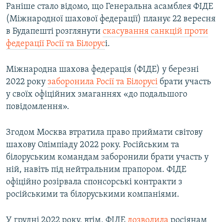
Раніше стало відомо, що Генеральна асамблея ФІДЕ
(Міжнародної шахової федерації) планує 22 вересня
в Будапешті розглянути
скасування санкцій проти
федерації Росії та Білорус
і.
Міжнародна шахова федерація (ФІДЕ) у березні
2022 року
заборонила Росії та Білорусі
брати участь
у своїх офіційних змаганнях «до подальшого
повідомлення».
Згодом Москва втратила право приймати світову
шахову Олімпіаду 2022 року. Російським та
білоруським командам заборонили брати участь у
ній, навіть під нейтральним прапором. ФІДЕ
офіційно розірвала спонсорські контракти з
російськими та білоруськими компаніями.
У грудні 2022 року, втім, ФІДЕ
дозволила
росіянам