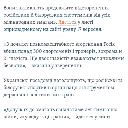
Усі сайти RFE/RL
Вони закликають продовжити відсторонення
російських й білоруських спортсменів від усіх
міжнародних змагань,
йдеться
у листі
оприлюдненому на сайті уряду 17 вересня.
«З початку повномасштабного вторгнення Росія
вбила понад 500 спортсменів і тренерів, зокрема й
21 шахіста. Ще двоє шахістів вважаються зниклими
безвісти», – вказано у зверененні.
Українські посадовці наголошують, що російські та
білоруські спортивні організації є інструментом
державної політики цих країн.
«Допуск їх до змагань означатиме легітимізацію
війни, яку ведуть ці країни», – йдеться у листі.