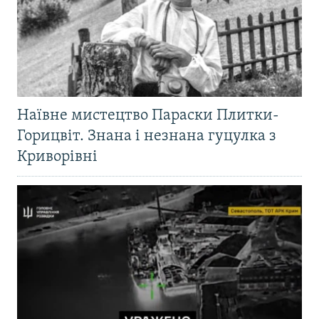
Наївне мистецтво Параски Плитки-
Горицвіт. Знана і незнана гуцулка з
Криворівні