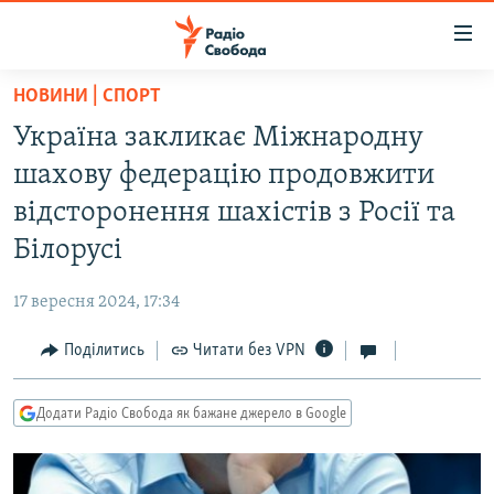
Доступність
посилання
Перейти
НОВИНИ | СПОРТ
до
РАДІО СВОБОДА – 70 РОКІВ
Україна закликає Міжнародну
основного
ВСЕ ЗА ДОБУ
матеріалу
шахову федерацію продовжити
СТАТТІ
Перейти
відсторонення шахістів з Росії та
до
ВІЙНА
ПОЛІТИКА
Білорусі
основної
РОСІЙСЬКА «ФІЛЬТРАЦІЯ»
ЕКОНОМІКА
навігації
17 вересня 2024, 17:34
Перейти
ДОНБАС.РЕАЛІЇ
СУСПІЛЬСТВО
до
Поділитись
Читати без VPN
КРИМ.РЕАЛІЇ
КУЛЬТУРА
пошуку
ТИ ЯК?
СПОРТ
Додати Радіо Свобода як бажане джерело в Google
СХЕМИ
УКРАЇНА
КИТАЙ.ВИКЛИКИ
СВІТ