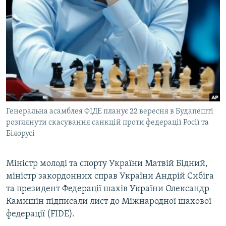
МУЛЬТИМЕДІА
ФОТО
СПЕЦПРОЄКТИ
ПОДКАСТИ
КРИМ РЕАЛІЇ
РУС
Генеральна асамблея ФІДЕ планує 22 вересня в Будапешті
УКР
розглянути скасування санкцій проти федерації Росії та
Білорусі
КТАТ
Міністр молоді та спорту України Матвій Бідний,
ДОЛУЧАЙСЯ!
міністр закордонних справ України Андрій Сибіга
та президент Федерації шахів України Олександр
Камишін підписали лист до Міжнародної шахової
федерації (FIDE).