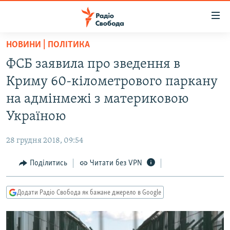
Доступність
посилання
Перейти
НОВИНИ | ПОЛІТИКА
до
РАДІО СВОБОДА – 70 РОКІВ
ФСБ заявила про зведення в
основного
ВСЕ ЗА ДОБУ
матеріалу
Криму 60-кілометрового паркану
СТАТТІ
Перейти
на адмінмежі з материковою
до
ВІЙНА
ПОЛІТИКА
Україною
основної
РОСІЙСЬКА «ФІЛЬТРАЦІЯ»
ЕКОНОМІКА
навігації
28 грудня 2018, 09:54
Перейти
ДОНБАС.РЕАЛІЇ
СУСПІЛЬСТВО
до
Поділитись
Читати без VPN
КРИМ.РЕАЛІЇ
КУЛЬТУРА
пошуку
ТИ ЯК?
СПОРТ
Додати Радіо Свобода як бажане джерело в Google
СХЕМИ
УКРАЇНА
КИТАЙ.ВИКЛИКИ
СВІТ