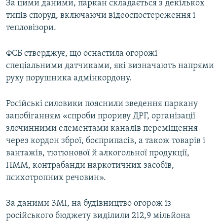
За цими даними, паркан складається з декількох
Усі сайти RFE/RL
типів споруд, включаючи відеоспостереження і
тепловізори.
ФСБ стверджує, що оснастила огорожі
спеціальними датчиками, які визначають напрями
руху порушника адмінкордону.
Російські силовики пояснили зведення паркану
запобіганням «спроби прориву ДРГ, організації
злочинними елементами каналів переміщення
через кордон зброї, боєприпасів, а також товарів і
вантажів, тютюнової й алкогольної продукції,
ПММ, контрабанди наркотичних засобів,
психотропних речовин».
За даними ЗМІ, на будівництво огорож із
російського бюджету виділили 212,9 мільйона