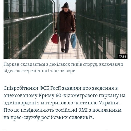
МУЛЬТИМЕДІА
ФОТО
СПЕЦПРОЄКТИ
ПОДКАСТИ
КРИМ РЕАЛІЇ
РУС
Паркан складається з декількох типів споруд, включаючи
УКР
відеоспостереження і тепловізори
КТАТ
Співробітники ФСБ Росії заявили про зведення в
анексованому Криму 60-кілометрового паркану на
ДОЛУЧАЙСЯ!
адмінкордоні з материковою частиною України.
Про це повідомляють російські ЗМІ з посиланням
на прес-службу російських силовиків.