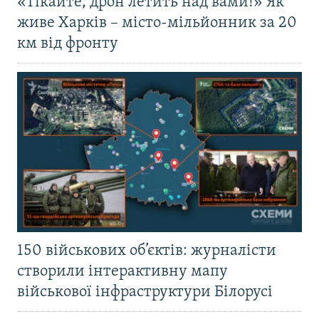
«Тікайте, дрон летить над вами!» Як
живе Харків – місто-мільйонник за 20
км від фронту
150 військових об’єктів: журналісти
створили інтерактивну мапу
військової інфраструктури Білорусі