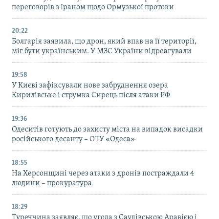
переговорів з Іраном щодо Ормузької протоки
20:22
Болгарія заявила, що дрон, який впав на її території,
міг бути українським. У МЗС України відреагували
19:58
У Києві зафіксували нове забруднення озера
Кирилівське і струмка Сирець після атаки РФ
19:36
Одеситів готують до захисту міста на випадок висадки
російського десанту – ОТУ «Одеса»
18:55
На Херсонщині через атаки з дронів постраждали 4
людини – прокуратура
18:29
Туреччина заявляє, що угода з Саудівською Аравією і