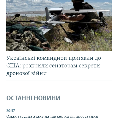
Українські командири приїхали до
США: розкрили сенаторам секрети
дронової війни
ОСТАННІ НОВИНИ
20:57
Оман засудив атаку на танкер на тлі просування