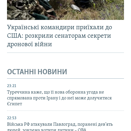
Українські командири приїхали до
США: розкрили сенаторам секрети
дронової війни
ОСТАННІ НОВИНИ
23:21
Туреччина каже, що її нова оборонна угода не
спрямована проти Ірану і до неї може долучитися
Єгипет
22:53
Війська РФ атакували Павлоград, поранені дев’ять
людей, зокрема чотири дитини – ОВА