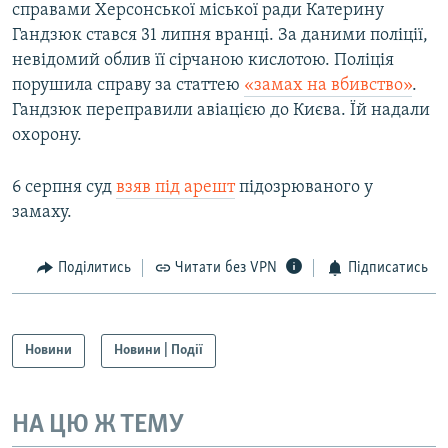
справами Херсонської міської ради Катерину
Гандзюк стався 31 липня вранці. За даними поліції,
невідомий облив її сірчаною кислотою. Поліція
порушила справу за статтею
«замах на вбивство»
.
Гандзюк переправили авіацією до Києва. Їй надали
охорону.
6 серпня суд
взяв під арешт
підозрюваного у
замаху.
Поділитись
Читати без VPN
Підписатись
Новини
Новини | Події
НА ЦЮ Ж ТЕМУ