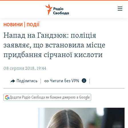
Доступність
посилання
Перейти
НОВИНИ | ПОДІЇ
до
РАДІО СВОБОДА – 70 РОКІВ
Напад на Гандзюк: поліція
основного
ВСЕ ЗА ДОБУ
матеріалу
заявляє, що встановила місце
СТАТТІ
Перейти
придбання сірчаної кислоти
до
ВІЙНА
ПОЛІТИКА
основної
08 серпня 2018, 19:44
РОСІЙСЬКА «ФІЛЬТРАЦІЯ»
ЕКОНОМІКА
навігації
Перейти
Поділитись
Читати без VPN
ДОНБАС.РЕАЛІЇ
СУСПІЛЬСТВО
до
КРИМ.РЕАЛІЇ
КУЛЬТУРА
пошуку
Додати Радіо Свобода як бажане джерело в Google
ТИ ЯК?
СПОРТ
СХЕМИ
УКРАЇНА
КИТАЙ.ВИКЛИКИ
СВІТ