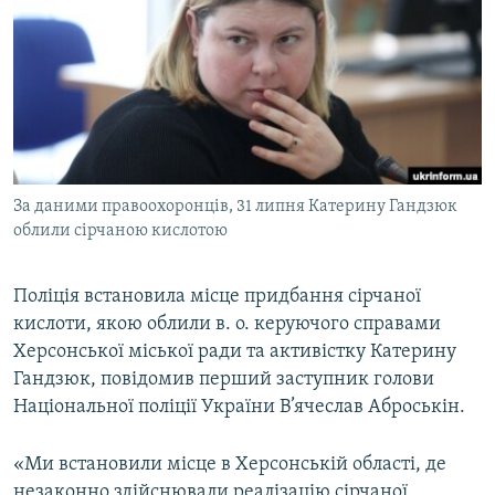
МУЛЬТИМЕДІА
ФОТО
СПЕЦПРОЄКТИ
ПОДКАСТИ
КРИМ РЕАЛІЇ
За даними правоохоронців, 31 липня Катерину Гандзюк
РУС
облили сірчаною кислотою
УКР
Поліція встановила місце придбання сірчаної
КТАТ
кислоти, якою облили в. о. керуючого справами
Херсонської міської ради та активістку Катерину
ДОЛУЧАЙСЯ!
Гандзюк, повідомив перший заступник голови
Національної поліції України В’ячеслав Аброськін.
«Ми встановили місце в Херсонській області, де
незаконно здійснювали реалізацію сірчаної