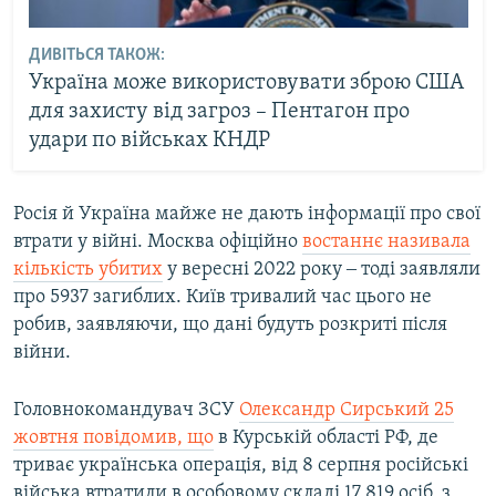
ДИВІТЬСЯ ТАКОЖ:
Україна може використовувати зброю США
для захисту від загроз – Пентагон про
удари по військах КНДР
Росія й Україна майже не дають інформації про свої
втрати у війні. Москва офіційно
востаннє називала
кількість убитих
у вересні 2022 року ‒ тоді заявляли
про 5937 загиблих. Київ тривалий час цього не
робив, заявляючи, що дані будуть розкриті після
війни.
Головнокомандувач ЗСУ
Олександр Сирський 25
жовтня повідомив, що
в Курській області РФ, де
триває українська операція, від 8 серпня російські
війська втратили в особовому складі 17 819 осіб, з