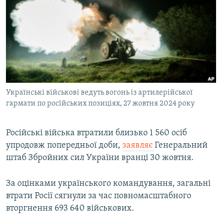
МУЛЬТИМЕДІА
ФОТО
СПЕЦПРОЄКТИ
ПОДКАСТИ
КРИМ РЕАЛІЇ
Українські військові ведуть вогонь із артилерійської
РУС
гармати по російських позиціях, 27 жовтня 2024 року
УКР
Російські війська втратили близько 1 560 осіб
КТАТ
упродовж попередньої доби,
заявляє
Генеральний
штаб Збройних сил України вранці 30 жовтня.
ДОЛУЧАЙСЯ!
За оцінками українського командування, загальні
втрати Росії сягнули за час повномасштабного
вторгнення 693 640 військових.