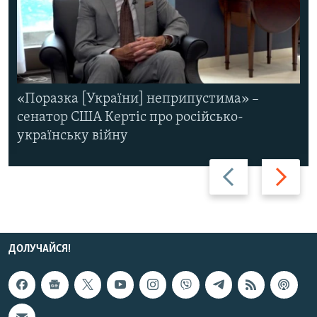
«Поразка [України] неприпустима» –
сенатор США Кертіс про російсько-
українську війну
Назад
Вперед
ДОЛУЧАЙСЯ!