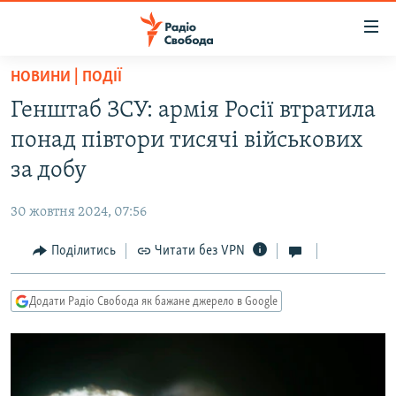
Доступність
посилання
Перейти
НОВИНИ | ПОДІЇ
до
РАДІО СВОБОДА – 70 РОКІВ
Генштаб ЗСУ: армія Росії втратила
основного
ВСЕ ЗА ДОБУ
матеріалу
понад півтори тисячі військових
СТАТТІ
Перейти
за добу
до
ВІЙНА
ПОЛІТИКА
основної
30 жовтня 2024, 07:56
РОСІЙСЬКА «ФІЛЬТРАЦІЯ»
ЕКОНОМІКА
навігації
Перейти
Поділитись
Читати без VPN
ДОНБАС.РЕАЛІЇ
СУСПІЛЬСТВО
до
КРИМ.РЕАЛІЇ
КУЛЬТУРА
пошуку
Додати Радіо Свобода як бажане джерело в Google
ТИ ЯК?
СПОРТ
СХЕМИ
УКРАЇНА
КИТАЙ.ВИКЛИКИ
СВІТ