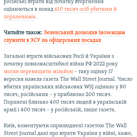
російські втрати від початку вторгнення
оцінюються в понад
610 тисяч осіб убитими й
пораненими
.
Читайте також:
Зеленський дозволив іноземцям
служити в ЗСУ на офіцерських посадах
Загальні втрати військових Росії й України з
початку повномасштабної війни РФ 2022 року
могли перевищити мільйон
– таку оцінку 17
вересня навела газета The Wall Street Journal. Число
вбитих українських військових WSJ оцінило у 80
тисяч, російських – у приблизно 200 тисяч.
Поранені близько 400 тисяч людей в українській
армії і 400 тисяч – у російській, пише газета.
Київ, коментуючи оприлюднені газетою The Wall
Street Journal дані про втрати України у війні, каже,