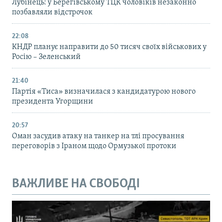
Лубінець: у Берегівському ТЦК чоловіків незаконно
позбавляли відстрочок
22:08
КНДР планує направити до 50 тисяч своїх військових у
Росію – Зеленський
21:40
Партія «Тиса» визначилася з кандидатурою нового
президента Угорщини
20:57
Оман засудив атаку на танкер на тлі просування
переговорів з Іраном щодо Ормузької протоки
ВАЖЛИВЕ НА СВОБОДІ