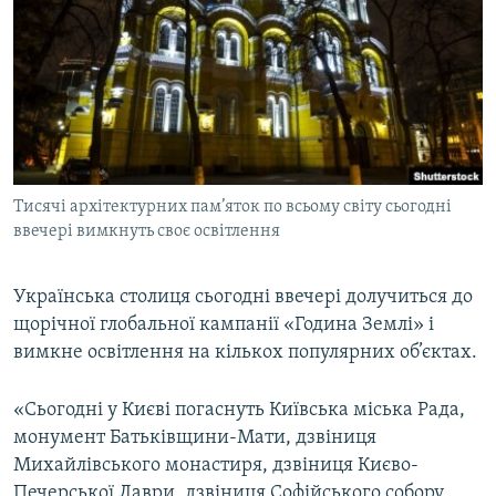
МУЛЬТИМЕДІА
ФОТО
СПЕЦПРОЄКТИ
ПОДКАСТИ
КРИМ РЕАЛІЇ
Тисячі архітектурних пам’яток по всьому світу сьогодні
РУС
ввечері вимкнуть своє освітлення
УКР
Українська столиця сьогодні ввечері долучиться до
КТАТ
щорічної глобальної кампанії «Година Землі» і
вимкне освітлення на кількох популярних об’єктах.
ДОЛУЧАЙСЯ!
«Сьогодні у Києві погаснуть Київська міська Рада,
монумент Батьківщини-Мати, дзвіниця
Михайлівського монастиря, дзвіниця Києво-
Печерської Лаври, дзвіниця Софійського собору,