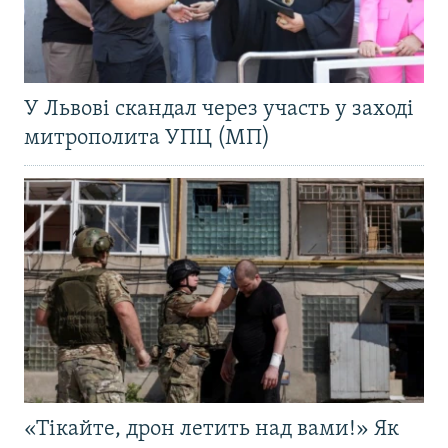
У Львові скандал через участь у заході
митрополита УПЦ (МП)
«Тікайте, дрон летить над вами!» Як