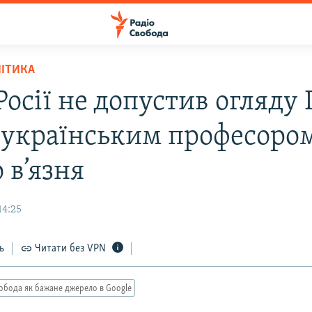
ЛІТИКА
Росії не допустив огляду
 українським професором
 в’язня
14:25
ь
Читати без VPN
обода як бажане джерело в Google