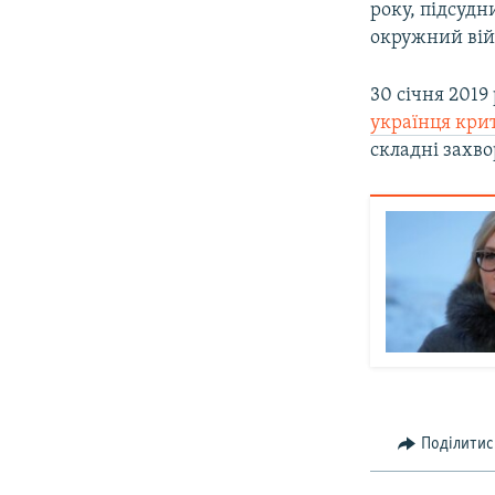
року, підсуд
окружний війс
30 січня 2019
українця кр
складні захв
Поділитис