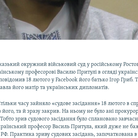
казький окружний військовий суд у російському Росто
їнському професорові Василю Притулі в огляді українс
повідомив 18 лютого у Facebook його батько Ігор Гриб. 
авла його матір та українських дипломатів.
тільки часу зайняло «судове засідання» 18 лютого в сп
 його, та й зразу закрив. На ньому не було ані прокурор
Тобто зрив судового засідання було сплановано завчасно
країнський професор Василь Притула, який дуже не ба
РФ. Практика зриву судових засідань, започаткована в