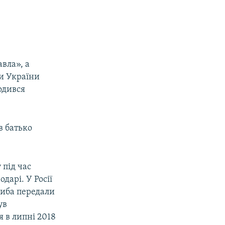
вла», а
и України
одився
в батько
 під час
дарі. У Росії
риба передали
ув
я в липні 2018