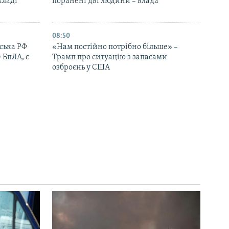
кладі
поранені дві людини – влада
08:50
йська РФ
«Нам постійно потрібно більше» –
 БпЛА, є
Трамп про ситуацію з запасами
озброєнь у США