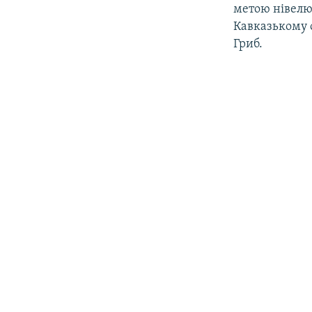
метою нівелюв
Кавказькому о
Гриб.