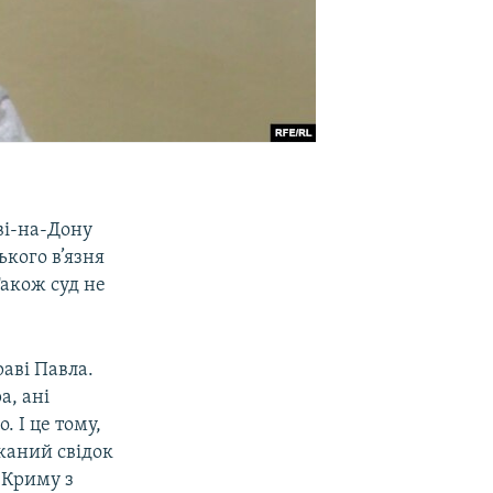
ві-на-Дону
ького в’язня
Також суд не
раві Павла.
а, ані
. І це тому,
жаний свідок
 Криму з