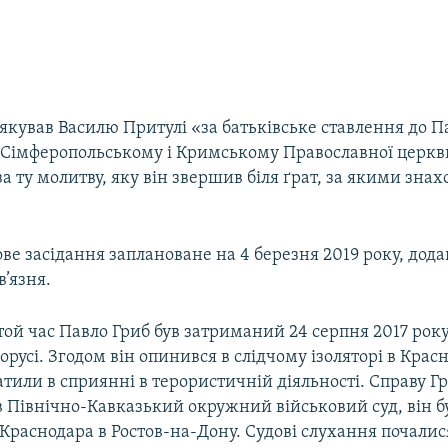
якував Василю Притулі «за батьківське ставлення до Па
 Сімферопольському і Кримському Православної церкв
а ту молитву, яку він звершив біля ґрат, за якими знах
ве засідання заплановане на 4 березня 2019 року, дода
в’язня.
той час Павло Гриб був затриманий 24 серпня 2017 року
орусі. Згодом він опинився в слідчому ізоляторі в Красно
тили в сприянні в терористичній діяльності. Справу Г
в Північно-Кавказький окружний військовий суд, він б
Краснодара в Ростов-на-Дону. Судові слухання почалис