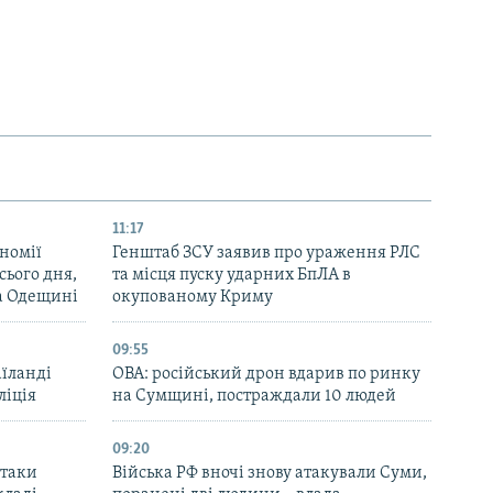
11:17
номії
Генштаб ЗСУ заявив про ураження РЛС
ього дня,
та місця пуску ударних БпЛА в
та Одещині
окупованому Криму
09:55
аїланді
ОВА: російський дрон вдарив по ринку
ліція
на Сумщині, постраждали 10 людей
09:20
атаки
Війська РФ вночі знову атакували Суми,