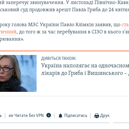
ний заперечує звинувачення. У листопаді Північно-Кав
ьковий суд продовжив арешт Павла Гриба до 24 квітня
 року голова МЗС України Павло Клімкін заявив, що
ста
итичний
, до того ж за час перебування в СІЗО в нього з'
орювання».
ДИВІТЬСЯ ТАКОЖ:
Україна наполягає на одночасном
лікарів до Гриба і Вишинського –
ь
Читати без VPN
Підписатись
Друк