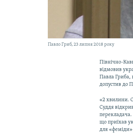
Павло Гриб, 23 липня 2018 року
Північно-Кав
відмовив укра
Павла Гриба, 
допустив до П
«2 хвилини. С
Суддя відкрив
перекладача. 
що приїхав у
для «феміди» 