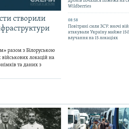
дронів почалася пожежа на с
Wildberries
істи створили
08:58
Повітряні сили ЗСУ: вночі ві
інфраструктури
атакували Україну майже 150
влучання на 15 локаціях
м» разом з Білоруською
 військових локацій на
знімків та даних з