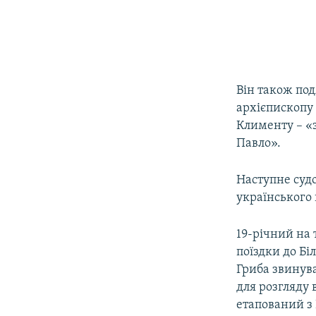
Він також под
архієпископу
Клименту – «з
Павло».
Наступне судо
українського 
19-річний на 
поїздки до Біл
Гриба звинува
для розгляду 
етапований з 