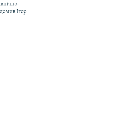
івнічно-
ідомив Ігор