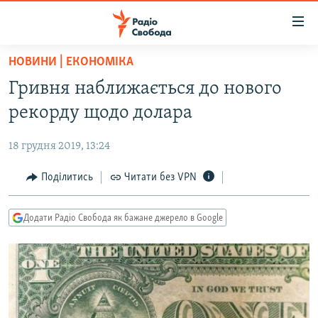
Доступність
посилання
Перейти
НОВИНИ | ЕКОНОМІКА
до
РАДІО СВОБОДА – 70 РОКІВ
Гривня наближається до нового
основного
ВСЕ ЗА ДОБУ
матеріалу
рекорду щодо долара
СТАТТІ
Перейти
до
18 грудня 2019, 13:24
ВІЙНА
ПОЛІТИКА
основної
РОСІЙСЬКА «ФІЛЬТРАЦІЯ»
Поділитись
Читати без VPN
ЕКОНОМІКА
навігації
Перейти
ДОНБАС.РЕАЛІЇ
СУСПІЛЬСТВО
до
Додати Радіо Свобода як бажане джерело в Google
КРИМ.РЕАЛІЇ
КУЛЬТУРА
пошуку
ТИ ЯК?
СПОРТ
СХЕМИ
УКРАЇНА
КИТАЙ.ВИКЛИКИ
СВІТ