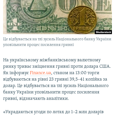
МУЛЬТИМЕДІА
ФОТО
СПЕЦПРОЄКТИ
ПОДКАСТИ
Це відбувається на тлі зусиль Національного банку України
уповільнити процес посилення гривні
КРИМ РЕАЛІЇ
РУС
На українському міжбанківському валютному
УКР
ринку триває зміцнення гривні проти долара США.
КТАТ
Як інформує
Finance.ua
, станом на 13:00 торги
відбуваються на рівні 23 гривні 39,5–41 копійка за
ДОЛУЧАЙСЯ!
долар. Це відбувається на тлі зусиль Національного
банку України уповільнити процес посилення
гривні, відзначають аналітики.
«Украдаються угоди по лотах до 1–2 млн доларів