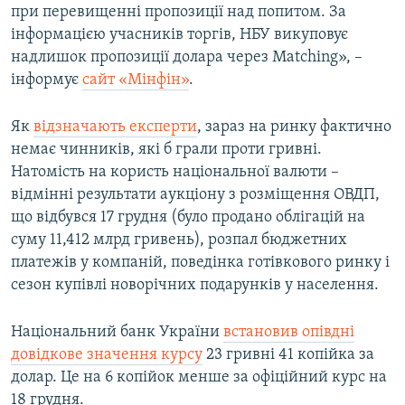
при перевищенні пропозиції над попитом. За
Усі сайти RFE/RL
інформацією учасників торгів, НБУ викуповує
надлишок пропозиції долара через Matching», –
інформує
сайт «Мінфін»
.
Як
відзначають експерти
, зараз на ринку фактично
немає чинників, які б грали проти гривні.
Натомість на користь національної валюти –
відмінні результати аукціону з розміщення ОВДП,
що відбувся 17 грудня (було продано облігацій на
суму 11,412 млрд гривень), розпал бюджетних
платежів у компаній, поведінка готівкового ринку і
сезон купівлі новорічних подарунків у населення.
Національний банк України
встановив опівдні
довідкове значення курсу
23 гривні 41 копійка за
долар. Це на 6 копійок менше за офіційний курс на
18 грудня.