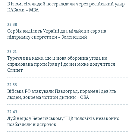
В Ізюмі сім людей постраждали через російський удар
КАБами – МВА
23:38
Сербія виділить Україні два мільйони євро на
підтримку енергетики – Зеленський
23:21
Туреччина каже, що її нова оборонна угода не
спрямована проти Ірану і до неї може долучитися
Єгипет
22:53
Війська РФ атакували Павлоград, поранені дев’ять
людей, зокрема чотири дитини – ОВА
22:43
Лубінець: у Берегівському ТЦК чоловіків незаконно
позбавляли відстрочок