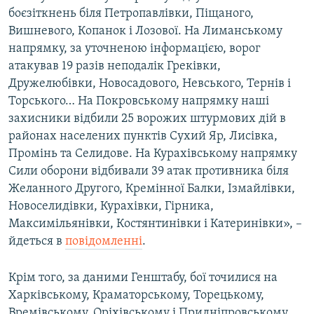
боєзіткнень біля Петропавлівки, Піщаного,
Усі сайти RFE/RL
Вишневого, Копанок і Лозової. На Лиманському
напрямку, за уточненою інформацією, ворог
атакував 19 разів неподалік Греківки,
Дружелюбівки, Новосадового, Невського, Тернів і
Торського… На Покровському напрямку наші
захисники відбили 25 ворожих штурмових дій в
районах населених пунктів Сухий Яр, Лисівка,
Промінь та Селидове. На Курахівському напрямку
Сили оборони відбивали 39 атак противника біля
Желанного Другого, Кремінної Балки, Ізмайлівки,
Новоселидівки, Курахівки, Гірника,
Максимільянівки, Костянтинівки і Катеринівки», –
йдеться в
повідомленні
.
Крім того, за даними Генштабу, бої точилися на
Харківському, Краматорському, Торецькому,
Времівському, Оріхівському і Придніпровському