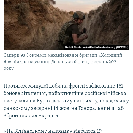
МУЛЬТИМЕДІА
ФОТО
СПЕЦПРОЄКТИ
ПОДКАСТИ
КРИМ РЕАЛІЇ
Сапери 93-Ї окремої механізованої бригади «Холодний
РУС
Яр» під час навчання. Донецька область, жовтень 2024
року
УКР
КТАТ
Протягом минулої доби на фронті зафіксоване 161
бойове зіткнення, найактивніше російські війська
ДОЛУЧАЙСЯ!
наступали на Курахівському напрямку, повідомив у
ранковому зведенні 14 жовтня Генеральний штаб
Збройних сил України.
«На Куп’янському напрямку відбулося 19