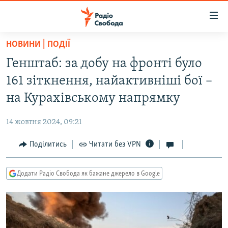
Доступність
посилання
Перейти
НОВИНИ | ПОДІЇ
до
РАДІО СВОБОДА – 70 РОКІВ
Генштаб: за добу на фронті було
основного
ВСЕ ЗА ДОБУ
матеріалу
161 зіткнення, найактивніші бої –
СТАТТІ
Перейти
на Курахівському напрямку
до
ВІЙНА
ПОЛІТИКА
основної
14 жовтня 2024, 09:21
РОСІЙСЬКА «ФІЛЬТРАЦІЯ»
ЕКОНОМІКА
навігації
Перейти
Поділитись
Читати без VPN
ДОНБАС.РЕАЛІЇ
СУСПІЛЬСТВО
до
КРИМ.РЕАЛІЇ
КУЛЬТУРА
пошуку
Додати Радіо Свобода як бажане джерело в Google
ТИ ЯК?
СПОРТ
СХЕМИ
УКРАЇНА
КИТАЙ.ВИКЛИКИ
СВІТ