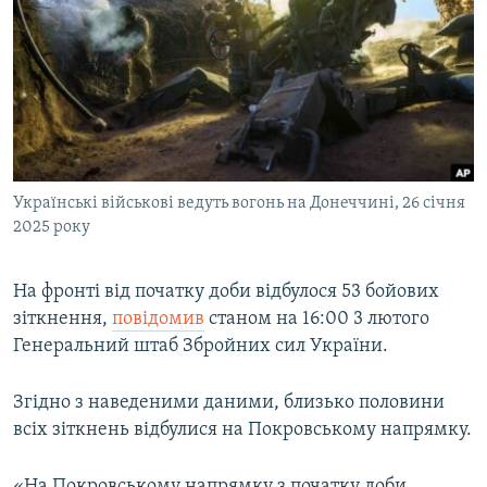
МУЛЬТИМЕДІА
ФОТО
СПЕЦПРОЄКТИ
ПОДКАСТИ
КРИМ РЕАЛІЇ
Українські військові ведуть вогонь на Донеччині, 26 січня
РУС
2025 року
УКР
На фронті від початку доби відбулося 53 бойових
КТАТ
зіткнення,
повідомив
станом на 16:00 3 лютого
Генеральний штаб Збройних сил України.
ДОЛУЧАЙСЯ!
Згідно з наведеними даними, близько половини
всіх зіткнень відбулися на Покровському напрямку.
«На Покровському напрямку з початку доби