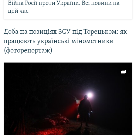
Війна Росії проти України. Всі новини на
цей час
Доба на позиціях ЗСУ під Торецьком: як
працюють українські мінометники
(фоторепортаж)