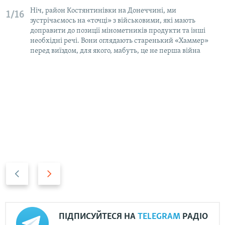
Ніч, район Костянтинівки на Донеччині, ми
1/16
зустрічаємось на «точці» з військовими, які мають
доправити до позиції мінометників продукти та інші
необхідні речі. Вони оглядають старенький «Хаммер»
перед виїздом, для якого, мабуть, це не перша війна
Н
В
а
п
з
е
а
р
ПІДПИСУЙТЕСЯ НА
TELEGRAM
РАДІО
д
е