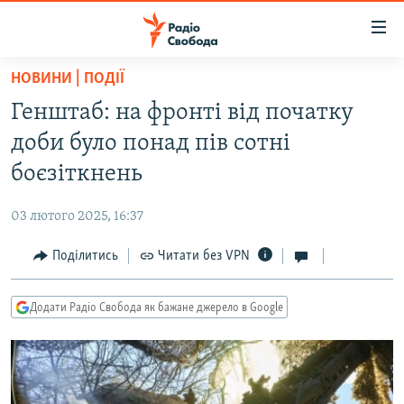
Доступність
посилання
Перейти
НОВИНИ | ПОДІЇ
до
РАДІО СВОБОДА – 70 РОКІВ
Генштаб: на фронті від початку
основного
ВСЕ ЗА ДОБУ
матеріалу
доби було понад пів сотні
СТАТТІ
Перейти
боєзіткнень
до
ВІЙНА
ПОЛІТИКА
основної
03 лютого 2025, 16:37
РОСІЙСЬКА «ФІЛЬТРАЦІЯ»
ЕКОНОМІКА
навігації
Перейти
Поділитись
Читати без VPN
ДОНБАС.РЕАЛІЇ
СУСПІЛЬСТВО
до
КРИМ.РЕАЛІЇ
КУЛЬТУРА
пошуку
Додати Радіо Свобода як бажане джерело в Google
ТИ ЯК?
СПОРТ
СХЕМИ
УКРАЇНА
КИТАЙ.ВИКЛИКИ
СВІТ