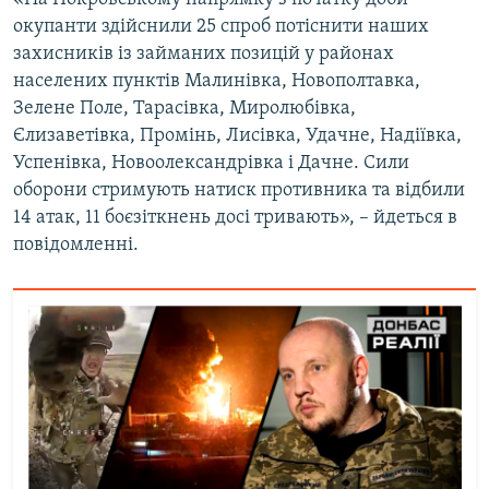
Усі сайти RFE/RL
окупанти здійснили 25 спроб потіснити наших
захисників із займаних позицій у районах
населених пунктів Малинівка, Новополтавка,
Зелене Поле, Тарасівка, Миролюбівка,
Єлизаветівка, Промінь, Лисівка, Удачне, Надіївка,
Успенівка, Новоолександрівка і Дачне. Сили
оборони стримують натиск противника та відбили
14 атак, 11 боєзіткнень досі тривають», – йдеться в
повідомленні.