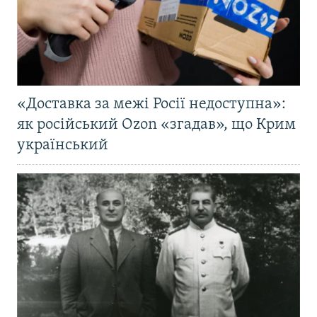
«Доставка за межі Росії недоступна»:
як російський Ozon «згадав», що Крим
український