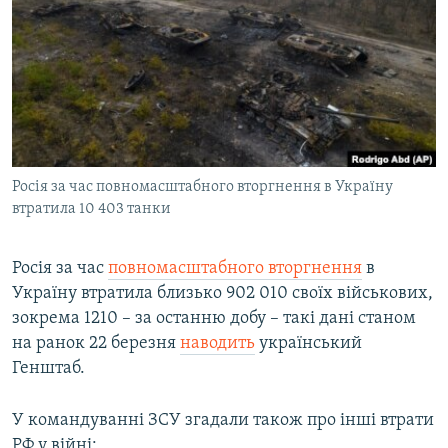
МУЛЬТИМЕДІА
ФОТО
СПЕЦПРОЄКТИ
ПОДКАСТИ
КРИМ РЕАЛІЇ
Росія за час повномасштабного вторгнення в Україну
РУС
втратила 10 403 танки
УКР
Росія за час
повномасштабного вторгнення
в
КТАТ
Україну втратила близько 902 010 своїх військових,
зокрема 1210 – за останню добу – такі дані станом
ДОЛУЧАЙСЯ!
на ранок 22 березня
наводить
український
Генштаб.
У командуванні ЗСУ згадали також про інші втрати
РФ у війні: