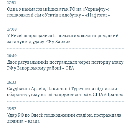
17:51
Одна з наймасованіших атак РФ на «Укрнафту»:
пошкоджені сім об’єктів видобутку – «Нафтогаз»
17:08
У Києві попрощалися із польським волонтером, який
загинув від удару РФ у Харкові
16:49
Двоє рятувальників постраждали через повторну атаку
РФ у Запорізькому районі – ОВА
16:33
Саудівська Аравія, Пакистан і Туреччина підписали
оборонну угоду на тлі напруженості між США й Іраном
15:57
Удар РФ по Одесі: пошкоджений стадіон, постраждала
людина – влада