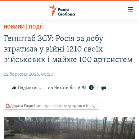
Доступність
посилання
Перейти
НОВИНИ | ПОДІЇ
до
РАДІО СВОБОДА – 70 РОКІВ
Генштаб ЗСУ: Росія за добу
основного
ВСЕ ЗА ДОБУ
матеріалу
втратила у війні 1210 своїх
СТАТТІ
Перейти
військових і майже 100 артсистем
до
ВІЙНА
ПОЛІТИКА
основної
22 березня 2025, 08:20
РОСІЙСЬКА «ФІЛЬТРАЦІЯ»
ЕКОНОМІКА
навігації
Перейти
Поділитись
Читати без VPN
ДОНБАС.РЕАЛІЇ
СУСПІЛЬСТВО
до
КРИМ.РЕАЛІЇ
КУЛЬТУРА
пошуку
Додати Радіо Свобода як бажане джерело в Google
ТИ ЯК?
СПОРТ
СХЕМИ
УКРАЇНА
КИТАЙ.ВИКЛИКИ
СВІТ