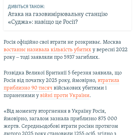
ДИВІТЬСЯ ТАКОЖ:
Атака на газовимірювальну станцію
«Суджа»: навіщо це Росії?
Росія офіційно свої втрати не розкриває. Москва
востаннє називала кількість убитих
у вересні 2022
року ‒ тоді заявляли про 5937 загиблих.
Розвідка Великої Британії 5 березня заявила, що
Росія від початку 2025 року, ймовірно,
втратила
приблизно 90 тисяч
військових убитими і
пораненими у
війні проти України
.
«Від моменту вторгнення в Україну Росія,
ймовірно, загалом зазнала приблизно 875 000
жертв. Середньодобові втрати росіян протягом
лютого 2025 року становили 1255 осіб, згідно з