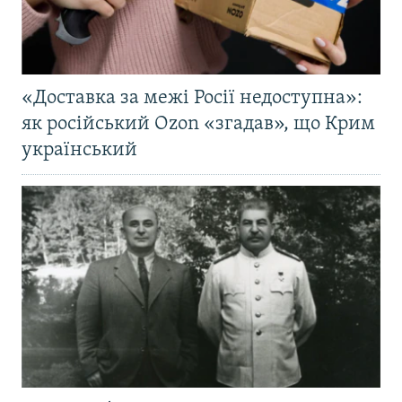
«Доставка за межі Росії недоступна»:
як російський Ozon «згадав», що Крим
український