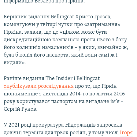
інформацію Безлера про Гіркіна.
Керівник видання Bellingcat Христо Грозєв,
коментуючи у твітері чутки про «затримання»
Гіркіна, заявив, що це «цілком може бути
дискредитаційною кампанією проти нього з боку
його колишніх начальників – у яких, звичайно ж,
була б копія його паспорта, який вони самі ж і
видали».
Раніше видання The Insider і Bellingcat
опублікували розслідування
про те, що Гіркін
щонайменше з листопада 2014-го по лютий 2016
року користувався паспортом на вигадане ім’я –
Сергій Рунов.
У 2021 році прокуратура Нідерландів запросила
довічні терміни для трьох росіян, у тому числі
Ігоря