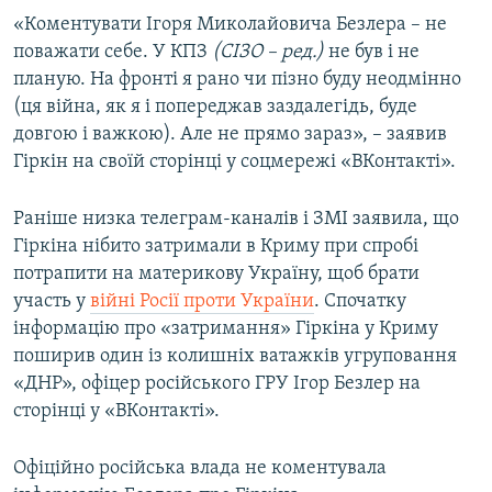
Усі сайти RFE/RL
«Коментувати Ігоря Миколайовича Безлера – не
поважати себе. У КПЗ
(СІЗО – ред.)
не був і не
планую. На фронті я рано чи пізно буду неодмінно
(ця війна, як я і попереджав заздалегідь, буде
довгою і важкою). Але не прямо зараз», – заявив
Гіркін на своїй сторінці у соцмережі «ВКонтакті».
Раніше низка телеграм-каналів і ЗМІ заявила, що
Гіркіна нібито затримали в Криму при спробі
потрапити на материкову Україну, щоб брати
участь у
війні Росії проти України
. Спочатку
інформацію про «затримання» Гіркіна у Криму
поширив один із колишніх ватажків угруповання
«ДНР», офіцер російського ГРУ Ігор Безлер на
сторінці у «ВКонтакті».
Офіційно російська влада не коментувала