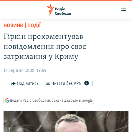
Доступність
посилання
Перейти
НОВИНИ | ПОДІЇ
до
РАДІО СВОБОДА – 70 РОКІВ
Гіркін прокоментував
основного
ВСЕ ЗА ДОБУ
матеріалу
повідомлення про своє
СТАТТІ
Перейти
затримання у Криму
до
ВІЙНА
ПОЛІТИКА
основної
14 серпня 2022, 19:59
РОСІЙСЬКА «ФІЛЬТРАЦІЯ»
ЕКОНОМІКА
навігації
Перейти
Поділитись
Читати без VPN
ДОНБАС.РЕАЛІЇ
СУСПІЛЬСТВО
до
КРИМ.РЕАЛІЇ
КУЛЬТУРА
пошуку
Додати Радіо Свобода як бажане джерело в Google
ТИ ЯК?
СПОРТ
СХЕМИ
УКРАЇНА
КИТАЙ.ВИКЛИКИ
СВІТ