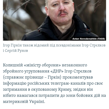
МУЛЬТИМЕДІА
ФОТО
СПЕЦПРОЄКТИ
ПОДКАСТИ
КРИМ РЕАЛІЇ
Ігор Гіркін також відомий під псевдонімами Ігор Стрєлков
РУС
і Сергій Рунов
УКР
Колишній «міністр оборони» незаконного
КТАТ
збройного угруповання «ДНР» Ігор Стрєлков
(справжнє прізвище – Гіркін) прокоментував
ДОЛУЧАЙСЯ!
інформацію російських телеграм-каналів про своє
затримання в окупованому Криму, звідки він
нібито намагався потрапити до зони бойових дій на
материковій Україні.