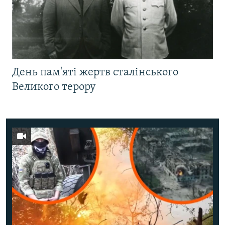
День пам'яті жертв сталінського
Великого терору