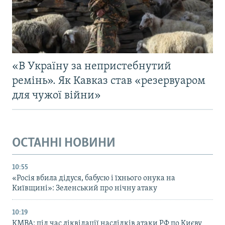
«В Україну за непристебнутий
ремінь». Як Кавказ став «резервуаром
для чужої війни»
ОСТАННІ НОВИНИ
10:55
«Росія вбила дідуся, бабусю і їхнього онука на
Київщині»: Зеленський про нічну атаку
10:19
КМВА: під час ліквідації наслідків атаки РФ по Києву