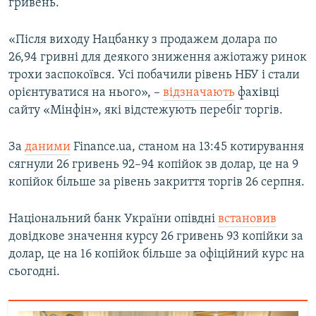
гривень.
Усі сайти RFE/RL
«Після виходу Нацбанку з продажем долара по
26,94 гривні для деякого зниження ажіотажу ринок
трохи заспокоївся. Усі побачили рівень НБУ і стали
орієнтуватися на нього», –
відзначають
фахівці
сайту «Мінфін», які відстежують перебіг торгів.
За
даними
Finance.ua, станом на 13:45 котирування
сягнули 26 гривень 92–94 копійок зв долар, це на 9
копійок більше за рівень закриття торгів 26 серпня.
Національний банк України опівдні
встановив
довідкове значення курсу 26 гривень 93 копійки за
долар, це на 16 копійок більше за офіційний курс на
сьогодні.