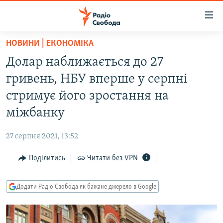
Доступність
посилання
Перейти
НОВИНИ | ЕКОНОМІКА
до
РАДІО СВОБОДА – 70 РОКІВ
Долар наближається до 27
основного
ВСЕ ЗА ДОБУ
матеріалу
гривень, НБУ вперше у серпні
СТАТТІ
Перейти
стримує його зростання на
до
ВІЙНА
ПОЛІТИКА
міжбанку
основної
РОСІЙСЬКА «ФІЛЬТРАЦІЯ»
ЕКОНОМІКА
навігації
27 серпня 2021, 13:52
Перейти
ДОНБАС.РЕАЛІЇ
СУСПІЛЬСТВО
до
Поділитись
Читати без VPN
КРИМ.РЕАЛІЇ
КУЛЬТУРА
пошуку
ТИ ЯК?
СПОРТ
Додати Радіо Свобода як бажане джерело в Google
СХЕМИ
УКРАЇНА
КИТАЙ.ВИКЛИКИ
СВІТ