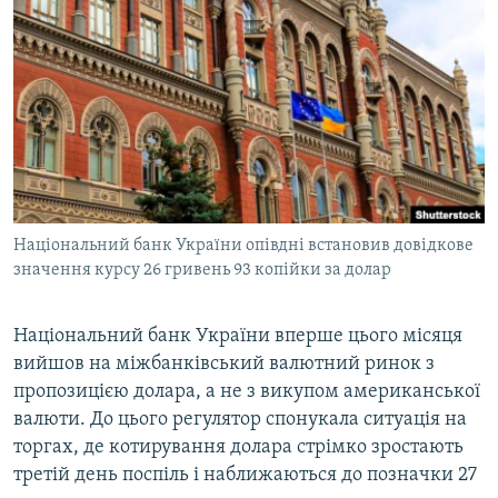
МУЛЬТИМЕДІА
ФОТО
СПЕЦПРОЄКТИ
ПОДКАСТИ
КРИМ РЕАЛІЇ
РУС
Національний банк України опівдні встановив довідкове
УКР
значення курсу 26 гривень 93 копійки за долар
КТАТ
Національний банк України вперше цього місяця
вийшов на міжбанківський валютний ринок з
ДОЛУЧАЙСЯ!
пропозицією долара, а не з викупом американської
валюти. До цього регулятор спонукала ситуація на
торгах, де котирування долара стрімко зростають
третій день поспіль і наближаються до позначки 27