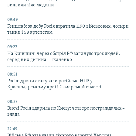
виявили тіло людини
09:49
Генштаб: за добу Росія втратила 1190 військових, чотири
танки і 58 артсистем
09:27
На Київщині через обстріл РФ загинуло троє людей,
серед них дитина – Ткаченко
08:51
Росія: дрони атакували російські НПЗ у
Краснодарському краї і Самарській області
08:27
Вночі Росія вдарила по Києву: четверо постраждалих –
влада
22:49
Війська РФ атакували лікарню в центрі Херсона,