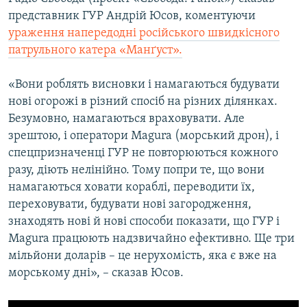
Усі сайти RFE/RL
представник ГУР Андрій Юсов, коментуючи
ураження напередодні російського швидкісного
патрульного катера «Манґуст».
«Вони роблять висновки і намагаються будувати
нові огорожі в різний спосіб на різних ділянках.
Безумовно, намагаються враховувати. Але
зрештою, і оператори Magura (морський дрон), і
спецпризначенці ГУР не повторюються кожного
разу, діють нелінійно. Тому попри те, що вони
намагаються ховати кораблі, переводити їх,
переховувати, будувати нові загородження,
знаходять нові й нові способи показати, що ГУР і
Magura працюють надзвичайно ефективно. Ще три
мільйони доларів – це нерухомість, яка є вже на
морському дні», – сказав Юсов.