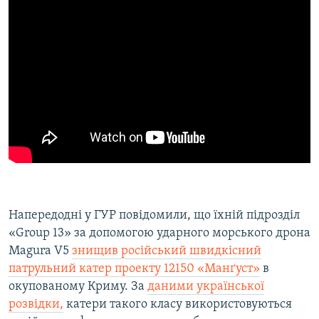
Напередодні у ГУР повідомили, що їхній підрозділ
«Group 13» за допомогою ударного морського дрона
Magura V5
знищив російський швидкісний
патрульний катер проекту 12150 «Манґуст»
в
окупованому Криму. За
даними української
розвідки,
катери такого класу використовуються