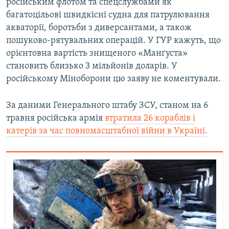
російським флотом та спецслужбами як
багатоцільові швидкісні судна для патрулювання
акваторії, боротьби з диверсантами, а також
пошуково-рятувальних операцій. У ГУР кажуть, що
орієнтовна вартість знищеного «Манґуста»
становить близько 3 мільйонів доларів. У
російському Міноборони цю заяву не коментували.
За даними Генерального штабу ЗСУ, станом на 6
травня російська армія
втратила 26 кораблів і
катерів за час повномасштабної війни в Україні.