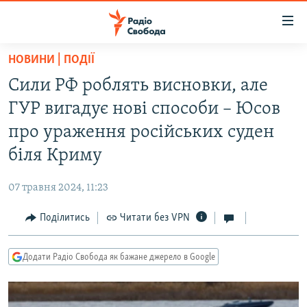
Доступність
посилання
Перейти
НОВИНИ | ПОДІЇ
до
РАДІО СВОБОДА – 70 РОКІВ
Сили РФ роблять висновки, але
основного
ВСЕ ЗА ДОБУ
матеріалу
ГУР вигадує нові способи – Юсов
СТАТТІ
Перейти
про ураження російських суден
до
ВІЙНА
ПОЛІТИКА
біля Криму
основної
РОСІЙСЬКА «ФІЛЬТРАЦІЯ»
ЕКОНОМІКА
навігації
07 травня 2024, 11:23
Перейти
ДОНБАС.РЕАЛІЇ
СУСПІЛЬСТВО
до
Поділитись
Читати без VPN
КРИМ.РЕАЛІЇ
КУЛЬТУРА
пошуку
ТИ ЯК?
СПОРТ
Додати Радіо Свобода як бажане джерело в Google
СХЕМИ
УКРАЇНА
КИТАЙ.ВИКЛИКИ
СВІТ