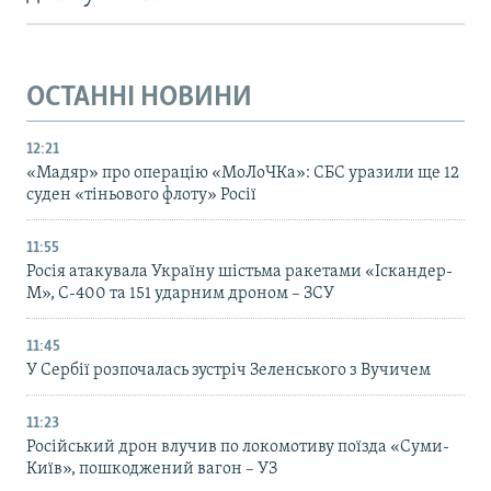
ОСТАННІ НОВИНИ
12:21
«Мадяр» про операцію «МоЛоЧКа»: СБС уразили ще 12
суден «тіньового флоту» Росії
11:55
Росія атакувала Україну шістьма ракетами «Іскандер-
М», С-400 та 151 ударним дроном – ЗСУ
11:45
У Сербії розпочалась зустріч Зеленського з Вучичем
11:23
Російський дрон влучив по локомотиву поїзда «Суми-
Київ», пошкоджений вагон – УЗ