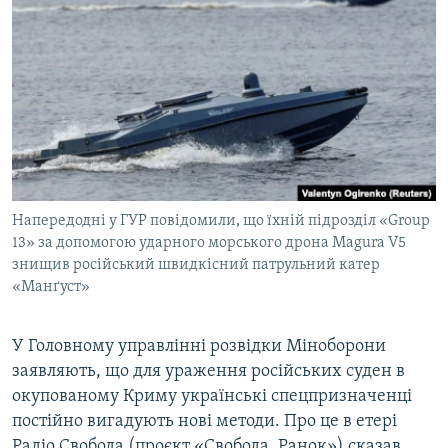
МУЛЬТИМЕДІА
ФОТО
СПЕЦПРОЄКТИ
ПОДКАСТИ
КРИМ РЕАЛІЇ
РУС
Напередодні у ГУР повідомили, що їхній підрозділ «Group
УКР
13» за допомогою ударного морського дрона Magura V5
знищив російський швидкісний патрульний катер
КТАТ
«Манґуст»
ДОЛУЧАЙСЯ!
У Головному управлінні розвідки Міноборони
заявляють, що для ураження російських суден в
окупованому Криму українські спецпризначенці
постійно вигадують нові методи. Про це в етері
Радіо Свобода (проєкт «Свобода. Ранок») сказав