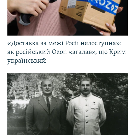
«Доставка за межі Росії недоступна»:
як російський Ozon «згадав», що Крим
український