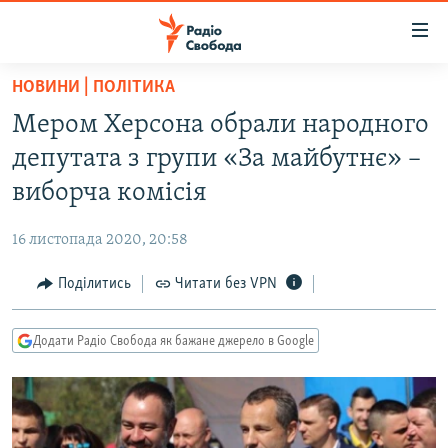
Доступність
посилання
Перейти
НОВИНИ | ПОЛІТИКА
до
РАДІО СВОБОДА – 70 РОКІВ
Мером Херсона обрали народного
основного
ВСЕ ЗА ДОБУ
матеріалу
депутата з групи «За майбутнє» –
СТАТТІ
Перейти
виборча комісія
до
ВІЙНА
ПОЛІТИКА
основної
16 листопада 2020, 20:58
РОСІЙСЬКА «ФІЛЬТРАЦІЯ»
ЕКОНОМІКА
навігації
Перейти
Поділитись
Читати без VPN
ДОНБАС.РЕАЛІЇ
СУСПІЛЬСТВО
до
КРИМ.РЕАЛІЇ
КУЛЬТУРА
пошуку
Додати Радіо Свобода як бажане джерело в Google
ТИ ЯК?
СПОРТ
СХЕМИ
УКРАЇНА
КИТАЙ.ВИКЛИКИ
СВІТ