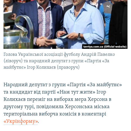
МУЛЬТИМЕДІА
ФОТО
СПЕЦПРОЄКТИ
ПОДКАСТИ
КРИМ РЕАЛІЇ
Голова Української асоціації футболу Андрій Павелко
РУС
(ліворуч) та народний депутат з групи «Партія «За
майбутнє» Ігор Колихаєв (праворуч)
УКР
КТАТ
Народний депутат з групи «Партія «За майбутнє»
та кандидат від партії «Нам тут жити» Ігор
ДОЛУЧАЙСЯ!
Колихаєв переміг на виборах мера Херсона в
другому турі, повідомила Херсонська міська
територіальна виборча комісія в коментарі
«Укрінформу»
.